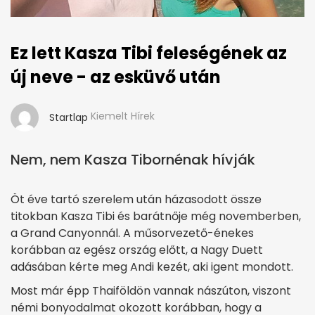
Ez lett Kasza Tibi feleségének az
új neve - az esküvő után
Kiemelt Hírek
Startlap
Nem, nem Kasza Tibornénak hívják
Öt éve tartó szerelem után házasodott össze
titokban Kasza Tibi és barátnője még novemberben,
a Grand Canyonnál. A műsorvezető-énekes
korábban az egész ország előtt, a Nagy Duett
adásában kérte meg Andi kezét, aki igent mondott.
Most már épp Thaiföldön vannak nászúton, viszont
némi bonyodalmat okozott korábban, hogy a