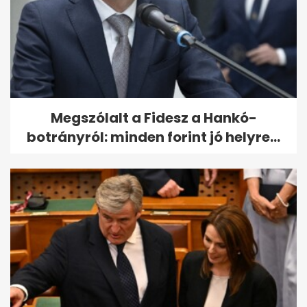
Megszólalt a Fidesz a Hankó-
botrányról: minden forint jó helyre...