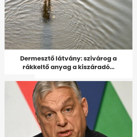
11 év után először mutatkozott
Dermesztő látvány: szivárog a
nyilvánosan Michael
rákkeltő anyag a kiszáradó...
Schumacher