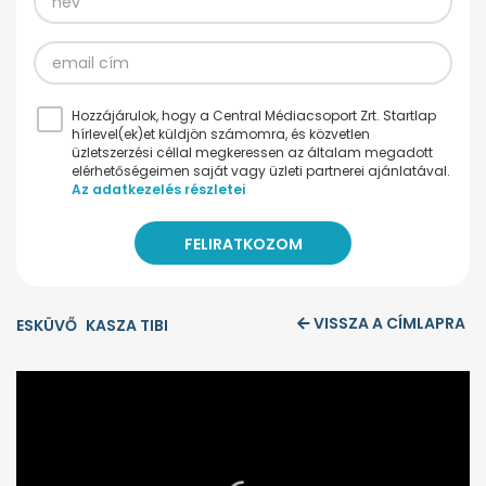
Hozzájárulok, hogy a Central Médiacsoport Zrt. Startlap
hírlevel(ek)et küldjön számomra, és közvetlen
üzletszerzési céllal megkeressen az általam megadott
elérhetőségeimen saját vagy üzleti partnerei ajánlatával.
Az adatkezelés részletei
VISSZA A CÍMLAPRA
ESKÜVŐ
KASZA TIBI