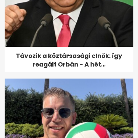
Most Ördög Nóráék füredi
kisboltjával van probléma
Távozik a köztársasági elnök: így
reagált Orbán - A hét...