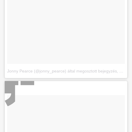
Jonny Pearce (@jonny_pearce) által megosztott bejegyzés
,
Márc 1