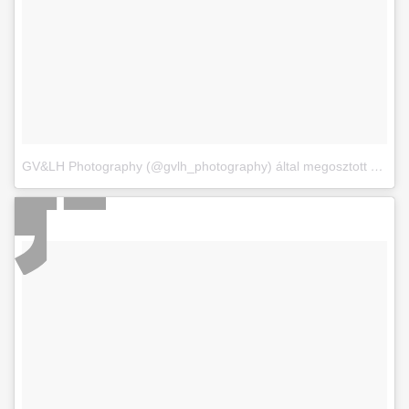
GV&LH Photography (@gvlh_photography) által megosztott bejegyzés