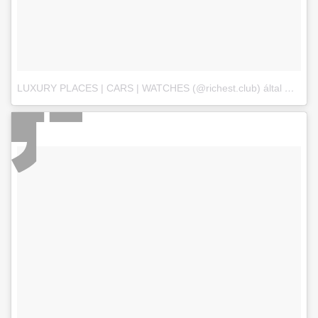
LUXURY PLACES | CARS | WATCHES (@richest.club) által megosztott bejegyzés