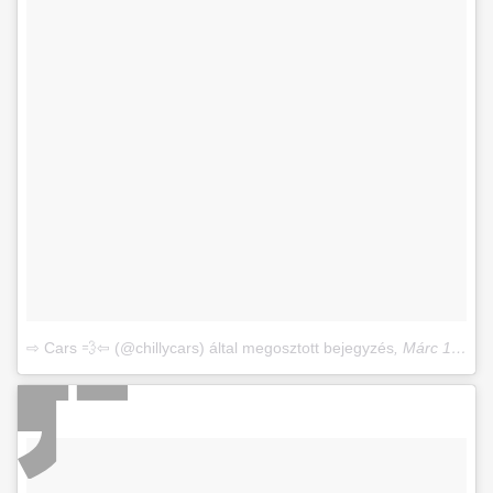
⇨ Cars 💨⇦ (@chillycars) által megosztott bejegyzés
,
Márc 13., 2018, időpont: 4:26 (PDT időzóna szerint)