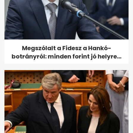
Megszólalt a Fidesz a Hankó-
botrányról: minden forint jó helyre...