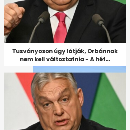
Az oroszok tonnaszám égetik
a földgázt - nem adják
Európának
Tusványoson úgy látják, Orbánnak
nem kell változtatnia - A hét...