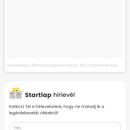
Koenigsegg (@koenigseggautomotive) által megosztott bejegyzés
Iratkozz fel a hírlevelünkre, hogy ne maradj le a
legérdekesebb cikkekről!