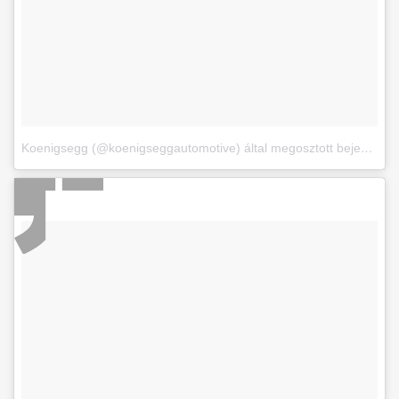
Koenigsegg (@koenigseggautomotive) által megosztott bejegyzés