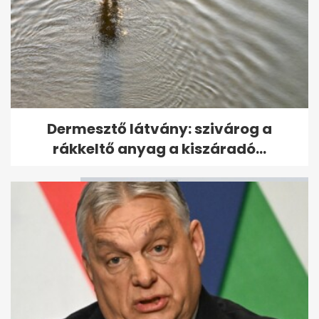
72 milliós Mercedes-szel
Dermesztő látvány: szivárog a
fotózták Rákay Philipet
rákkeltő anyag a kiszáradó...