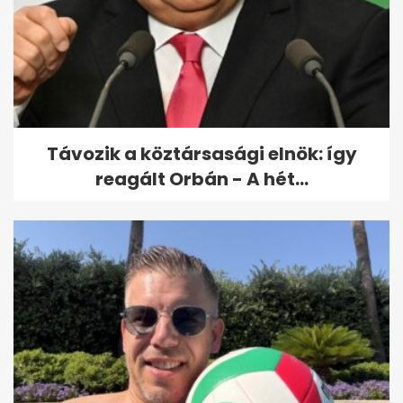
Gigalakótelepet és szállodát
terveznek Tihanyba
Távozik a köztársasági elnök: így
reagált Orbán - A hét...