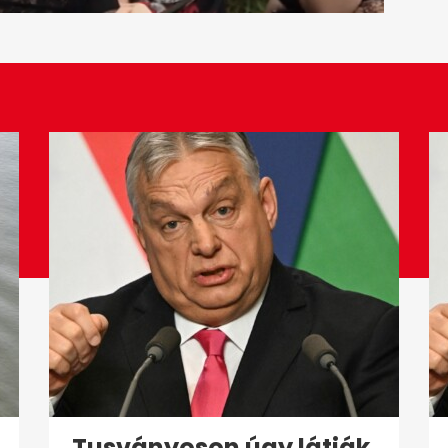
Tusványoson úgy látják,