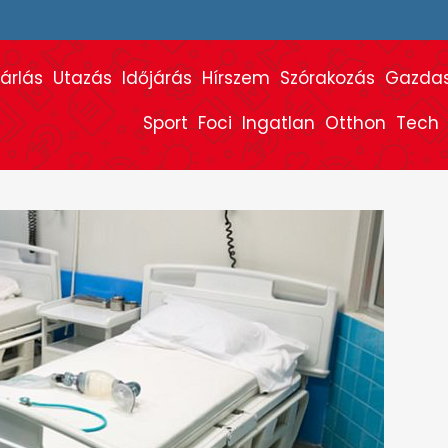
árlás
Utazás
Időjárás
Hírszem
Szórakozás
Gazda
Sport
Foci
Ingatlan
Otthon
Tech