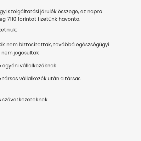
yi szolgáltatási járulék összege, ez napra
leg 7110 forintot fizetünk havonta.
zetniük:
kik nem biztosítottak, továbbá egészségügyi
 nem jogosultak
ó egyéni vállalkozóknak
 társas vállalkozók után a társas
s szövetkezeteknek.