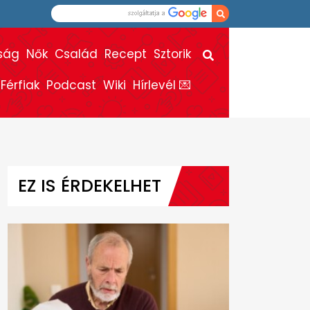
ság
Nők
Család
Recept
Sztorik
Férfiak
Podcast
Wiki
Hírlevél 💌
EZ IS ÉRDEKELHET