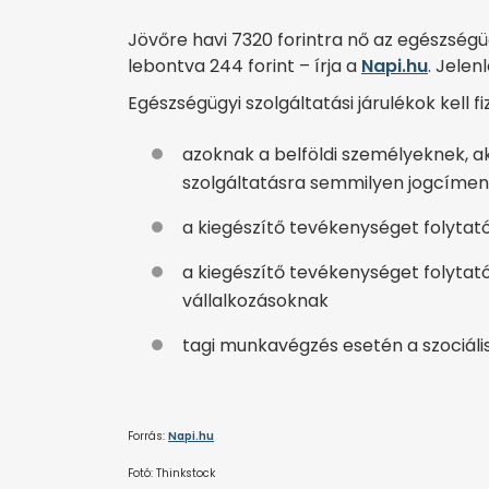
Jövőre havi 7320 forintra nő az egészségüg
lebontva 244 forint – írja a
Napi.hu
. Jelen
Egészségügyi szolgáltatási járulékok kell fi
azoknak a belföldi személyeknek, a
szolgáltatásra semmilyen jogcímen
a kiegészítő tevékenységet folytat
a kiegészítő tevékenységet folytató
vállalkozásoknak
tagi munkavégzés esetén a szociáli
Forrás:
Napi.hu
Fotó: Thinkstock