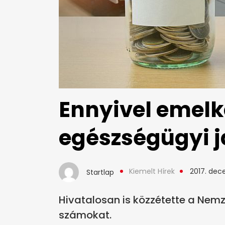
Ennyivel emelk
egészségügyi j
Kiemelt Hírek
2017. dec
Startlap
Hivatalosan is közzétette a Nem
számokat.