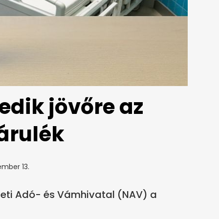
edik jövőre az
árulék
ember 13.
zeti Adó- és Vámhivatal (NAV) a