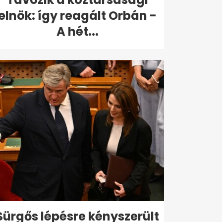
elnök: így reagált Orbán -
A hét...
Sürgős lépésre kényszerült