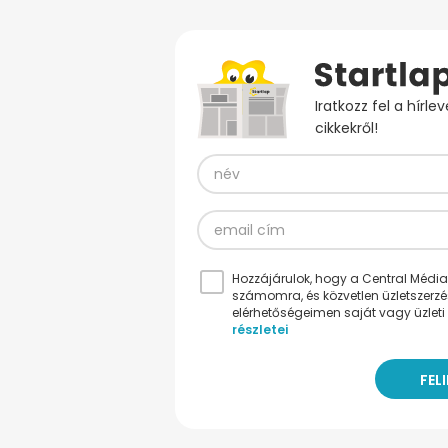
Iratkozz fel a hírl
cikkekről!
Hozzájárulok, hogy a Central Médiacs
számomra, és közvetlen üzletszerz
elérhetőségeimen saját vagy üzleti 
részletei