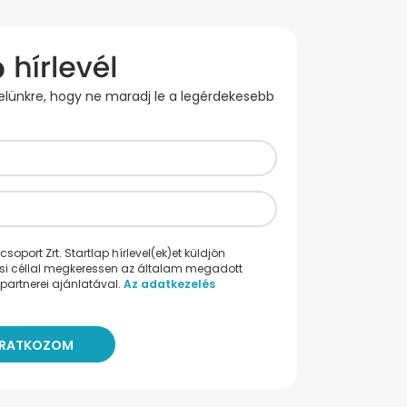
evelünkre, hogy ne maradj le a legérdekesebb
oport Zrt. Startlap hírlevel(ek)et küldjön
ési céllal megkeressen az általam megadott
partnerei ajánlatával.
Az adatkezelés