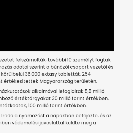
zetet felszámolták, további 10 személyt fogtak
mozás adatai szerint a bűnözői csoport vezetői és
 körülbelül 38.000 extasy tablettát, 254
t értékesítettek Magyarország területén.
zkutatások alkalmával lefoglaltak 5,5 millió
nböző értéktárgyakat 30 millió forint értékben,
ntézkedtek, 100 millió forint értékben.
Iroda a nyomozást a napokban befejezte, és az
emben vádemelési javaslattal küldte meg a