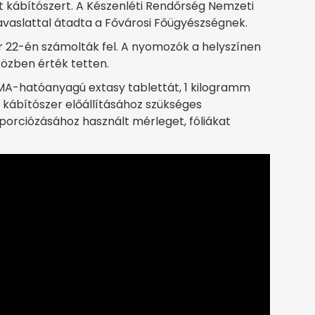
olt kábítószert. A Készenléti Rendőrség Nemzeti
avaslattal átadta a Fővárosi Főügyészségnek.
 22-én számolták fel. A nyomozók a helyszínen
közben érték tetten.
A-hatóanyagú extasy tablettát, 1 kilogramm
 kábítószer előállításához szükséges
 porciózásához használt mérleget, fóliákat