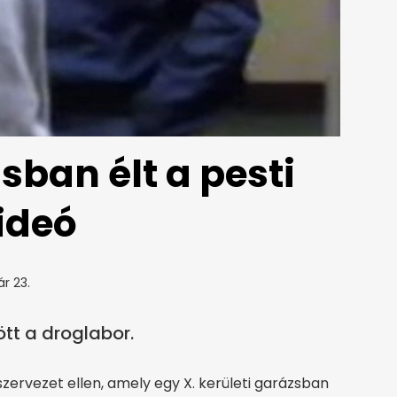
sban élt a pesti
ideó
ár 23.
t a droglabor.
ervezet ellen, amely egy X. kerületi garázsban