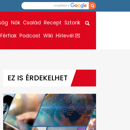
ság
Nők
Család
Recept
Sztorik
Férfiak
Podcast
Wiki
Hírlevél 💌
EZ IS ÉRDEKELHET