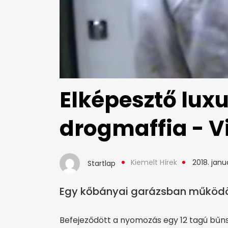
Elképesztő luxu
drogmaffia - V
Kiemelt Hírek
2018. janu
Startlap
Egy kőbányai garázsban működöt
Befejeződött a nyomozás egy 12 tagú bűnsz