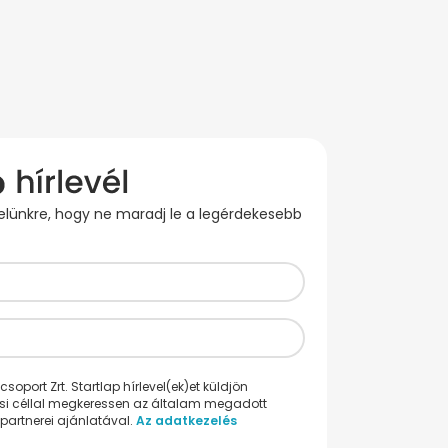
evelünkre, hogy ne maradj le a legérdekesebb
oport Zrt. Startlap hírlevel(ek)et küldjön
ési céllal megkeressen az általam megadott
partnerei ajánlatával.
Az adatkezelés