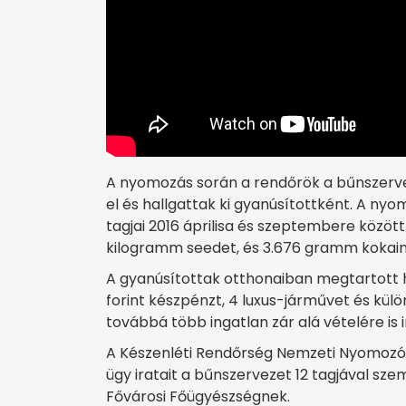
A nyomozás során a rendőrök a bűnszerve
el és hallgattak ki gyanúsítottként. A nyo
tagjai 2016 áprilisa és szeptembere között
kilogramm seedet, és 3.676 gramm kokain
A gyanúsítottak otthonaiban megtartott há
forint készpénzt, 4 luxus-járművet és külö
továbbá több ingatlan zár alá vételére is i
A Készenléti Rendőrség Nemzeti Nyomozó 
ügy iratait a bűnszervezet 12 tagjával sz
Fővárosi Főügyészségnek.