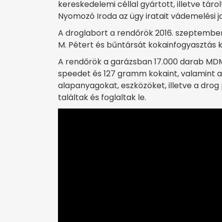
kereskedelemi céllal gyártott, illetve tár
Nyomozó Iroda az ügy iratait vádemelési j
A droglabort a rendőrök 2016. szeptember
M. Pétert és bűntársát kokainfogyasztás 
A rendőrök a garázsban 17.000 darab MDM
speedet és 127 gramm kokaint, valamint a
alapanyagokat, eszközöket, illetve a drog
találtak és foglaltak le.