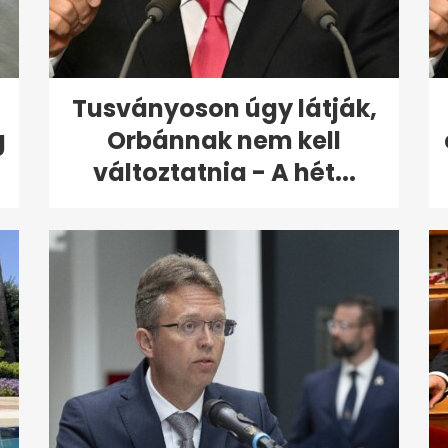
Tusványoson úgy látják,
g
Orbánnak nem kell
változtatnia - A hét...