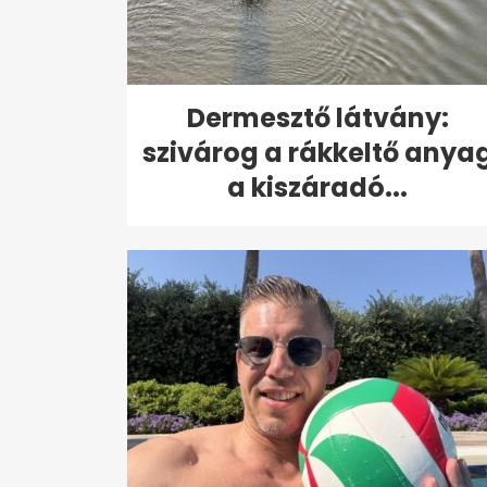
Dermesztő látvány:
szivárog a rákkeltő anya
a kiszáradó...