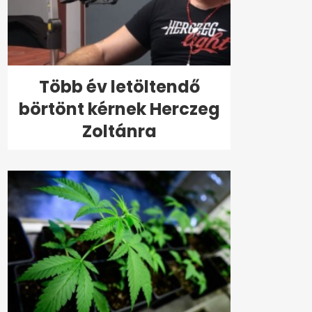
Több év letöltendő
börtönt kérnek Herczeg
Zoltánra