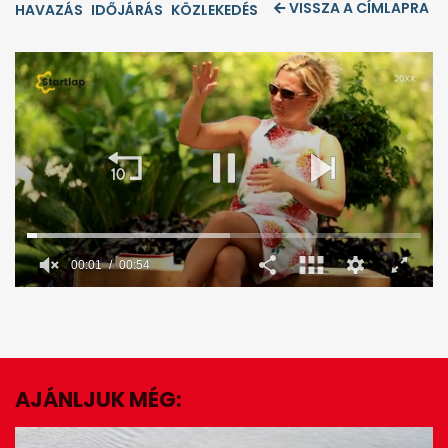
VISSZA A CÍMLAPRA
HAVAZÁS
IDŐJÁRÁS
KÖZLEKEDÉS
00:02
00:54
0
seconds
of
54
seconds
AJÁNLJUK MÉG:
EZ IS ÉRDEKELHET