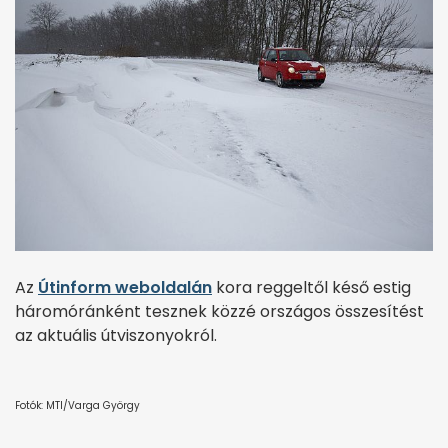
Az
Útinform weboldalán
kora reggeltől késő estig
háromóránként tesznek közzé országos összesítést
az aktuális útviszonyokról.
Fotók: MTI/Varga György