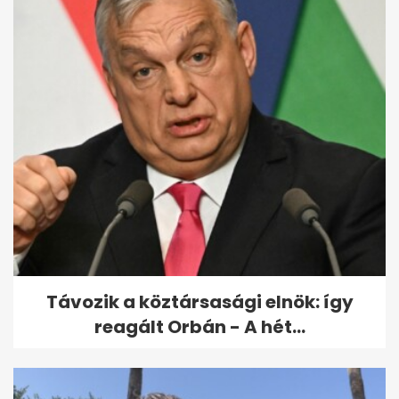
Videón az első idei hóesés
Távozik a köztársasági elnök: így
reagált Orbán - A hét...