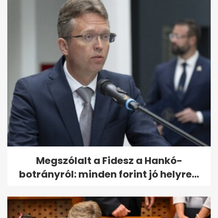
Megszólalt a Fidesz a Hankó-
botrányról: minden forint jó helyre...