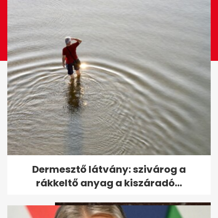
Ritka időjárási jelenség zajlik
Dermesztő látvány: szivárog a
Grönlandnál, aminek pár nap...
rákkeltő anyag a kiszáradó...