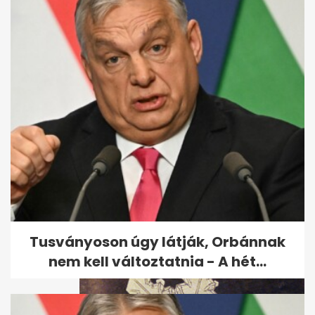
Leesett az első hó - ezeket az
utakat most jobb elkerülni
Tusványoson úgy látják, Orbánnak
nem kell változtatnia - A hét...