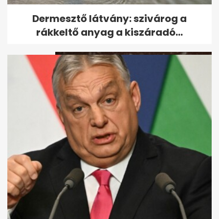
Ritka időjárási jelenség zajlik
Dermesztő látvány: szivárog a
Grönlandnál, aminek pár nap...
rákkeltő anyag a kiszáradó...
Leesett az első hó - ezeket az
utakat most jobb elkerülni