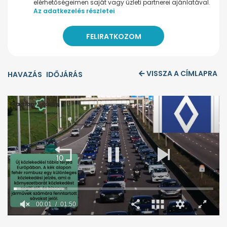
elérhetőségeimen saját vagy üzleti partnerei ajánlatával.
Az adatkezelés részletei
VISSZA A CÍMLAPRA
HAVAZÁS
IDŐJÁRÁS
00:02
01:50
0
seconds