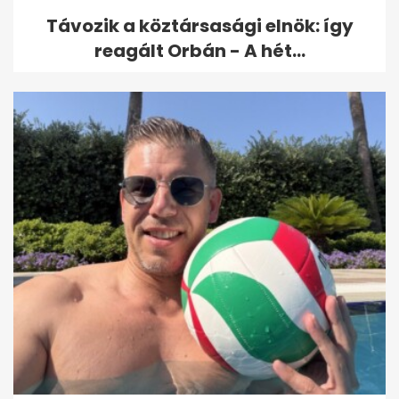
Távozik a köztársasági elnök: így
reagált Orbán - A hét...