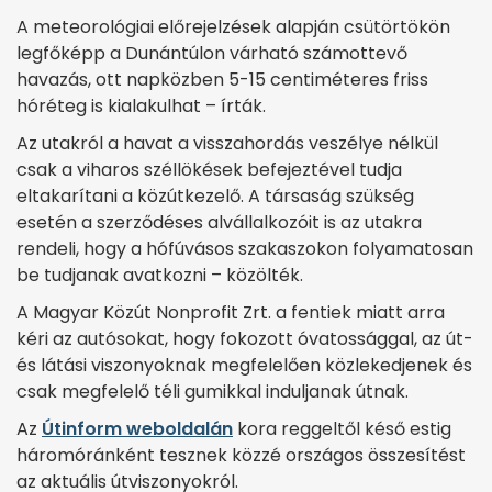
A meteorológiai előrejelzések alapján csütörtökön
legfőképp a Dunántúlon várható számottevő
havazás, ott napközben 5-15 centiméteres friss
hóréteg is kialakulhat – írták.
Az utakról a havat a visszahordás veszélye nélkül
csak a viharos széllökések befejeztével tudja
eltakarítani a közútkezelő. A társaság szükség
esetén a szerződéses alvállalkozóit is az utakra
rendeli, hogy a hófúvásos szakaszokon folyamatosan
be tudjanak avatkozni – közölték.
A Magyar Közút Nonprofit Zrt. a fentiek miatt arra
kéri az autósokat, hogy fokozott óvatossággal, az út-
és látási viszonyoknak megfelelően közlekedjenek és
csak megfelelő téli gumikkal induljanak útnak.
Az
Útinform weboldalán
kora reggeltől késő estig
háromóránként tesznek közzé országos összesítést
az aktuális útviszonyokról.