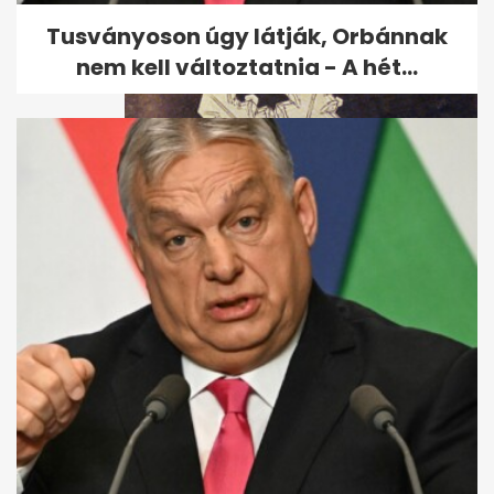
Tusványoson úgy látják, Orbánnak
nem kell változtatnia - A hét...
Videón az első idei hóesés