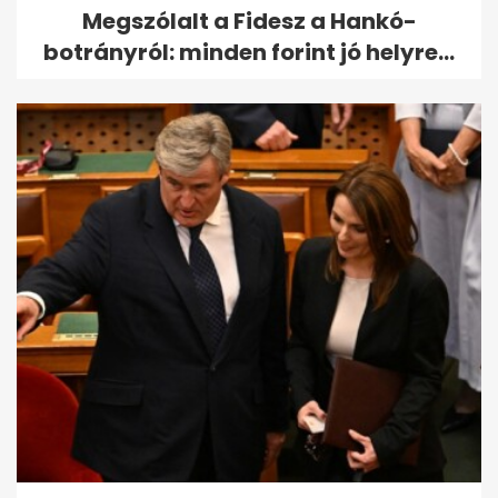
Megszólalt a Fidesz a Hankó-
botrányról: minden forint jó helyre...