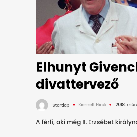
Elhunyt Givench
divattervező
Kiemelt Hírek
2018. márc
Startlap
A férfi, aki még II. Erzsébet királyn