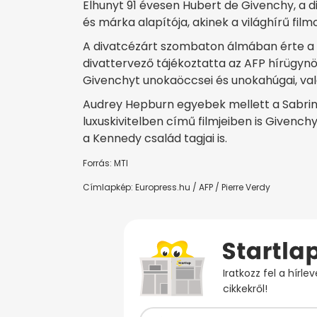
Elhunyt 91 évesen Hubert de Givenchy, a 
és márka alapítója, akinek a világhírű film
A divatcézárt szombaton álmában érte a ha
divattervező tájékoztatta az AFP hírügyn
Givenchyt unokaöccsei és unokahúgai, val
Audrey Hepburn egyebek mellett a Sabrina
luxuskivitelben című filmjeiben is Givenchy
a Kennedy család tagjai is.
Forrás: MTI
Címlapkép: Europress.hu / AFP / Pierre Verdy
Iratkozz fel a hírl
cikkekről!