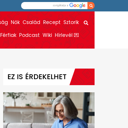
ság
Nők
Család
Recept
Sztorik
Férfiak
Podcast
Wiki
Hírlevél 💌
EZ IS ÉRDEKELHET