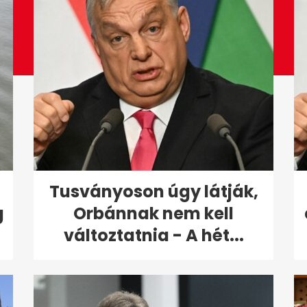
Tusványoson úgy látják,
g
Orbánnak nem kell
változtatnia - A hét...