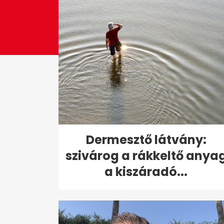
Dermesztő látvány:
szivárog a rákkeltő anya
a kiszáradó...