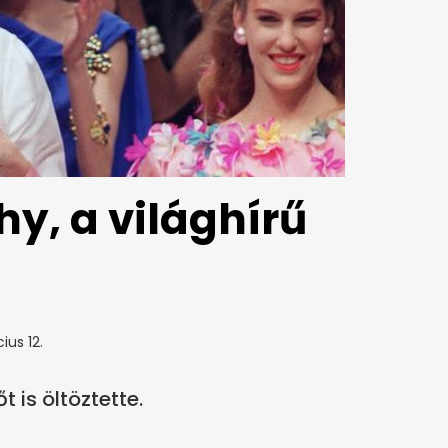
y, a világhírű
ius 12.
őt is öltöztette.