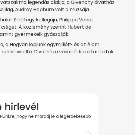
divatszakma legendás alakja, a Givenchy divatház
csillag, Audrey Hepburn volt a múzsája.
lál. Erről egy kollégája, Philippe Venet
ökséget. A közlemény szerint Hubert de
amint gyermekeik gyászolják.
, a Hogyan lopjunk egymilliót? és az Álom
 ruháit viselte. Divatháza vásárlói közé tartoztak
evelünkre, hogy ne maradj le a legérdekesebb