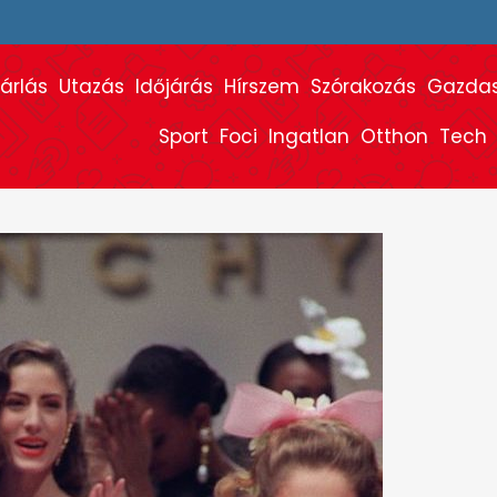
árlás
Utazás
Időjárás
Hírszem
Szórakozás
Gazda
Sport
Foci
Ingatlan
Otthon
Tech