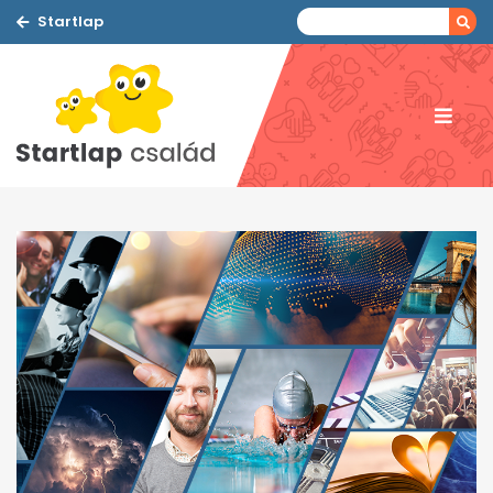
Startlap