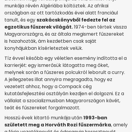
munkája révén Algériába költöztek. Az afrikai
országban az ott tartózkodás évei alatt franciául
tanult, és egy
szakácskönyvből fedezte fel az
egzotikus fűszerek világát.
1974-ben tértek vissza
Magyarországra, és az általa megismert fűszereket
is hazahozták, ám kezdetben csak saját
konyhájukban kísérleteztek velük.
Tíz évvel később egy véletlen esemény indította el a
karrierjét: egy ismerősük látogatta meg őket,
melynek során a fűszeres polcukról leborult a curry.
A jellegzetes illat annyira megragadta, hogy ez
vezetett ahhoz, hogy a Compack cég
kutatásfejlesztési osztályán kezdjen el dolgozni. Ez a
vállalat a szocializmusban Magyarországon kávét,
teát és fűszereket forgalmazott.
Hosszú évek kitartó munkája után
1993-ban
született meg a Horváth Rozi fűszermárka
, amely
a férje vezetéknevét és édesanyja keresztnevét