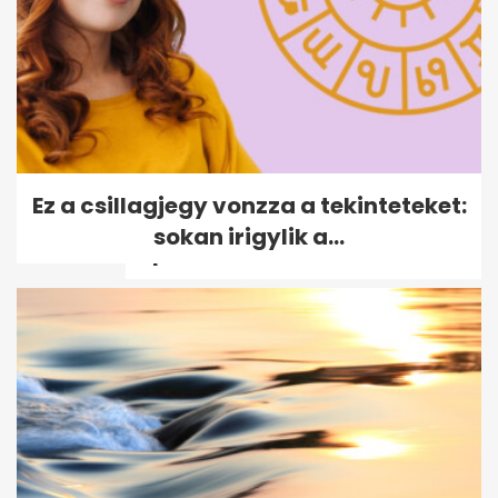
„Ha meghalok, a Zolit fogom
Ez a csillagjegy vonzza a tekinteteket:
elsőnek felhívni” - Elment
sokan irigylik a...
Pepe,...