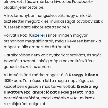
elnevezett fűszermárka a hivatalos Facebook-
oldalán jelentette be.
A közleményben hangsúlyozták, hogy emlékét
tisztelettel megőrzik, és munkásságát továbbviszik a
fűszerek iránti elkötelezettségben.
Horváth Rozi
fűszerei
szinte minden magyar
otthonban megtalálhatók, mégis kevesen ismerik a
mögötte álló embert és történetét.
Fiatalkorában nem volt gyakorlott szakács, és saját
bevallása szerint sokáig még a nokedlikészítés is
gondot okozott számára.
A Horváth Rozi márka mögött álló
Drozgyik Ilona
1939-ben, Tolmácson látta meg a napvilágot, és
kezdetben egészen más tervei voltak.
Eredetileg
divattervezői ambíciókat dédelgetett
, majd
porcelánfestőként, majd később a MÁV műszaki
rajzolójaként dolgozott.