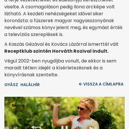
viselte. A csomagoláson pedig Ilona arcképe volt
látható. A kezdeti nehézségeket idővel siker
koronázta: a fűszerek magyar nagyasszonyának
nevével számos könyv jelent meg, és egymást érték
a televíziós szereplések is.
A Kaszás Gézával és Kovács Lázárral ismerttél vált
Receptklub szintén Horváth Rozival indult.
Végül 2002-ben nyugdíjba vonult, de ekkor is sem
maradt tétlen: idejét a kísérletezésnek és a
könyvírásnak szentelte.
VISSZA A CÍMLAPRA
GYÁSZ
HALÁLHÍR