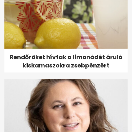
Rendőröket hívtak a limonádét áruló
kiskamaszokra zsebpénzért