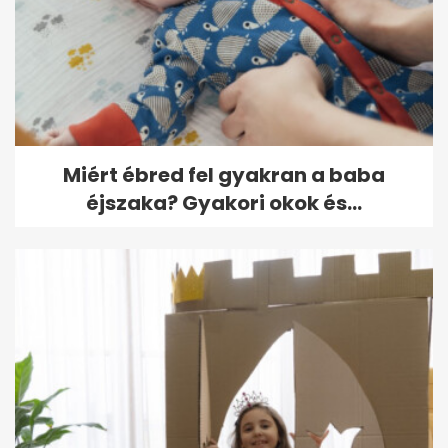
Meghalt Jean-Marie Le Pen, a
francia Nemzeti Front
alapítója
Miért ébred fel gyakran a baba
éjszaka? Gyakori okok és...