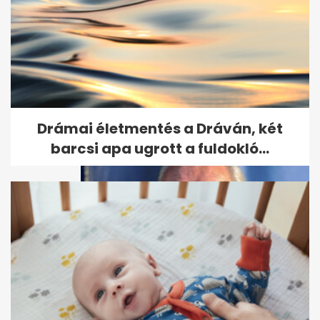
Fotókon a végső búcsú Keleti
Ágnestől
Drámai életmentés a Dráván, két
barcsi apa ugrott a fuldokló...