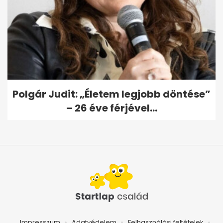
Polgár Judit: „Életem legjobb döntése”
– 26 éve férjével...
Impresszum
Adatvédelem
Felhasználási feltételek