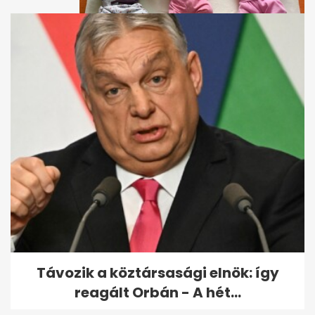
Egyre nagyobbak a félárván
maradt hajdúszoboszlói
hármas ikrek...
Távozik a köztársasági elnök: így
reagált Orbán - A hét...