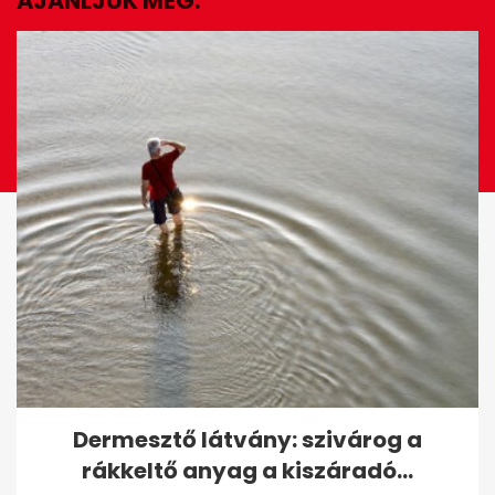
AJÁNLJUK MÉG:
EZ IS ÉRDEKELHET
A legjobb fürdők
Dermesztő látvány: szivárog a
Magyarországon
rákkeltő anyag a kiszáradó...