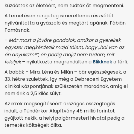
küzdöttek az életéért, nem tudták őt megmenteni.
A temetésen rengeteg ismeretlen is részvétét
nyilvánította a gyászoló és megtört apának, Fábián
Tamásnak.
–
Már most a jövőre gondolok, amikor a gyerekek
egyszer megkérdezik majd tőlem, hogy „hol van az
én anyukám?”, én pedig majd nem tudom, mit
feleljek
– nyilatkozta megrendülten a
Blikknek
a férfi.
A babák – Mira, Léna és Milán – bár egészségesek, a
33. hétre születtek, így még a Debreceni Egyetem
Klinikai Központjának szülészetén maradnak, amíg el
nem érik a 2,5 kilós súlyt.
Az ikrek megsegítéséért országos összegfogás
indult, a Tündérkör Alapítvány 45 millió forintot
gyűjtött nekik, a helyi polgármesteri hivatal pedig a
temetés költségeit állta.