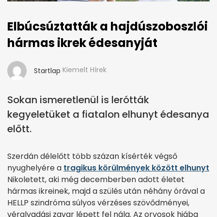
Elbúcsúztatták a hajdúszoboszlói
hármas ikrek édesanyját
Kiemelt Hírek
Startlap
Sokan ismeretlenül is lerótták
kegyeletüket a fiatalon elhunyt édesanya
előtt.
Szerdán délelőtt több százan kísérték végső
nyughelyére a
tragikus körülmények között elhunyt
Nikoletett, aki még decemberben adott életet
hármas ikreinek, majd a szülés után néhány órával a
HELLP szindróma súlyos vérzéses szövődményei,
véralvadási zavar lépett fel nála. Az orvosok hiába