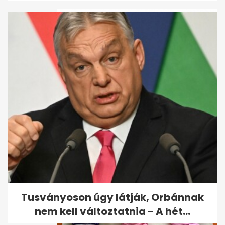
Hármas ikereket vár a magyar
hármas ikrek egyike
Tusványoson úgy látják, Orbánnak
nem kell változtatnia - A hét...