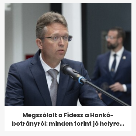
Megszólalt a Fidesz a Hankó-
botrányról: minden forint jó helyre...