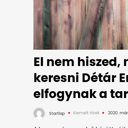
El nem hiszed, 
keresni Détár E
elfogynak a tar
Kiemelt Hírek
2020. márc
Startlap