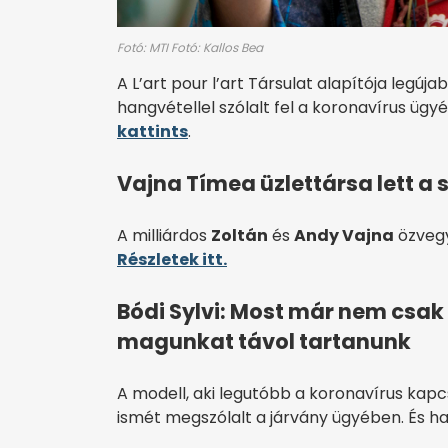
Fotó: MTI Fotó: Kallos Bea
A L’art pour l’art Társulat alapítója leg
hangvétellel szólalt fel a koronavírus üg
kattints
.
Vajna Tímea üzlettársa lett a 
A milliárdos
Zoltán
és
Andy Vajna
özvegy
Részletek itt.
Bódi Sylvi: Most már nem csak 
magunkat távol tartanunk
A modell, aki legutóbb a koronavírus kapc
ismét megszólalt a járvány ügyében. És haz