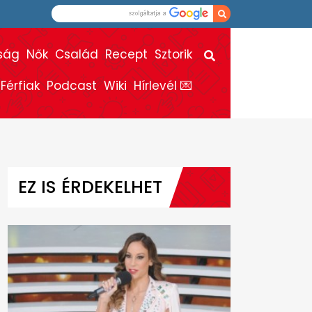
ság
Nők
Család
Recept
Sztorik
Férfiak
Podcast
Wiki
Hírlevél 💌
EZ IS ÉRDEKELHET