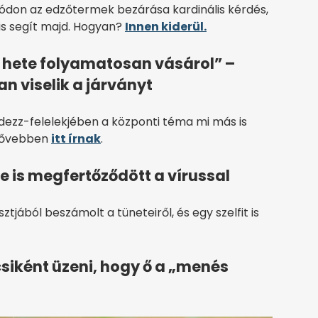
on az edzőtermek bezárása kardinális kérdés,
 is segít majd. Hogyan?
Innen kiderül.
 hete folyamatosan vásárol” –
n viselik a járványt
ezz-felelekjében a központi téma mi más is
 bővebben
itt írnak
.
e is megfertőződött a vírussal
jából beszámolt a tüneteiről, és egy szelfit is
siként üzeni, hogy ő a „menés