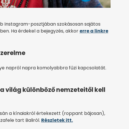
újabb Instagram-posztjában szokásosan sajátos
yében. Ha érdekel a bejegyzés, akkor
erre a linkre
szerelme
e napról napra komolyabbra fűzi kapcsolatát.
a világ különböző nemzeteitől kell
sán a kínaiakról értekezett (roppant bájosan),
afele tart Baliról.
Részletek itt.