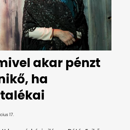
mivel akar pénzt
nikő, ha
talékai
ius 17.