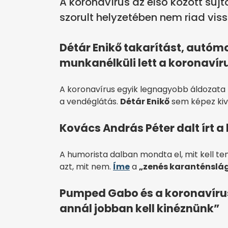
A koronavírus az első között sújto
szorult helyzetében nem riad vis
Détár Enikő takarítást, autómo
munkanélküli lett a koronavír
A koronavírus egyik legnagyobb áldozata –
a vendéglátás.
Détár Enikő
sem képez kivé
Kovács András Péter dalt írt a
A humorista dalban mondta el, mit kell t
azt, mit nem.
Íme
a
„zenés karanténslá
Pumped Gabo és a koronavírus:
annál jobban kell kinéznünk”