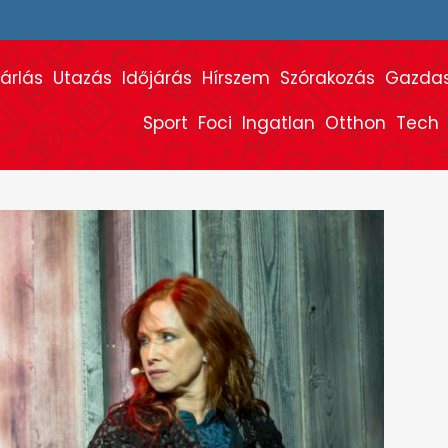
árlás
Utazás
Időjárás
Hírszem
Szórakozás
Gazda
Sport
Foci
Ingatlan
Otthon
Tech