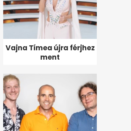
Vajna Tímea újra férjhez
ment