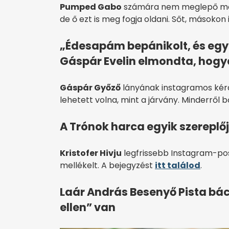
Pumped Gabo
számára nem meglepő mód
de ő ezt is meg fogja oldani. Sőt, másokon
„Édesapám bepánikolt, és egy
Gáspár Evelin elmondta, hogya
Gáspár Győző
lányának instagramos kérd
lehetett volna, mint a járvány. Minderről
A Trónok harca egyik szereplőj
Kristofer Hivju
legfrissebb Instagram-poszt
mellékelt. A bejegyzést
itt találod
.
Laár András Besenyő Pista bác
ellen” van