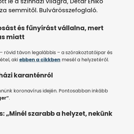
tt le a színházi világra, Détár Enikő
sza semmitől. Bulvárösszefoglaló.
sást és fűnyírást vállalna, mert
us miatt
 rövid távon legalábbis – a szórakoztatóipar és
tel, aki
ebben a cikkben
mesél a helyzetéről.
 házi karanténról
ennünk koronavírus idején. Pontosabban inkább
ger”
.
 „Minél szarabb a helyzet, nekünk