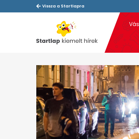
Vissza a Startlapra
Vás