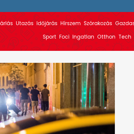
árlás
Utazás
Időjárás
Hírszem
Szórakozás
Gazda
Sport
Foci
Ingatlan
Otthon
Tech