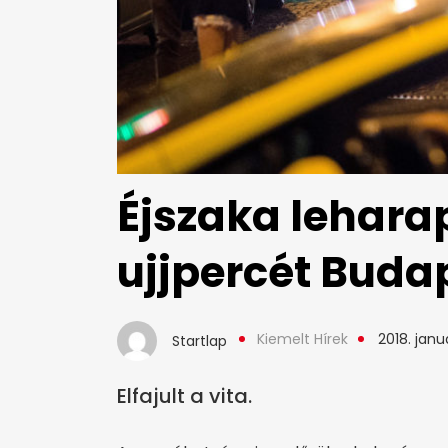
Éjszaka leharap
ujjpercét Buda
Kiemelt Hírek
2018. janu
Startlap
Elfajult a vita.