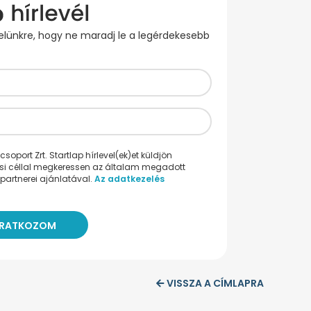
evelünkre, hogy ne maradj le a legérdekesebb
oport Zrt. Startlap hírlevel(ek)et küldjön
ési céllal megkeressen az általam megadott
partnerei ajánlatával.
Az adatkezelés
VISSZA A CÍMLAPRA