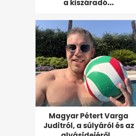
a kiszáradó...
Magyar Pétert Varga
Juditról, a súlyáról és az
alvásidejéről...