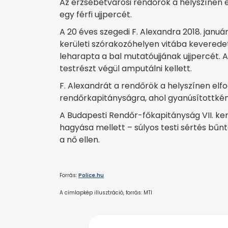
Az erzsébetvárosi rendőrök a helyszínen el
egy férfi ujjpercét.
A 20 éves szegedi F. Alexandra 2018. januá
kerületi szórakozóhelyen vitába keveredet
leharapta a bal mutatóujjának ujjpercét. A
testrészt végül amputálni kellett.
F. Alexandrát a rendőrök a helyszínen elfog
rendőrkapitányságra, ahol gyanúsítottként
A Budapesti Rendőr-főkapitányság VII. ke
hagyása mellett – súlyos testi sértés bűnt
a nő ellen.
Forrás:
Police.hu
A címlapkép illusztráció, forrás: MTI