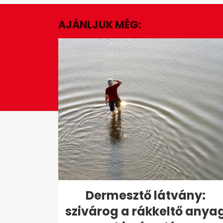
1
minute,
AJÁNLJUK MÉG:
47
seconds
Volume
0%
Dermesztő látvány:
szivárog a rákkeltő anya