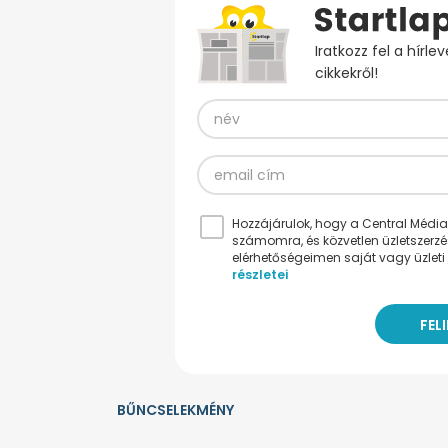
Iratkozz fel a hírl
cikkekről!
Hozzájárulok, hogy a Central Médiacs
számomra, és közvetlen üzletszerz
elérhetőségeimen saját vagy üzleti 
részletei
BŰNCSELEKMÉNY