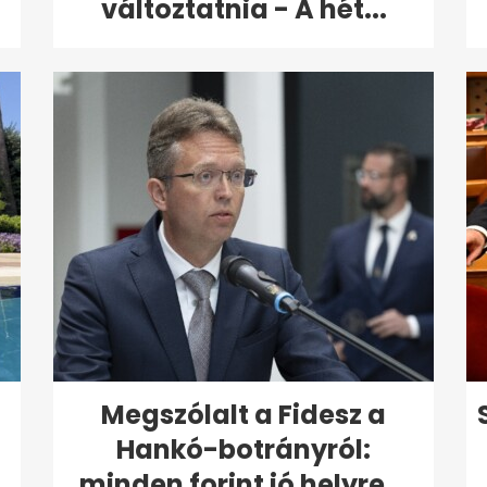
változtatnia - A hét...
Megszólalt a Fidesz a
Hankó-botrányról:
minden forint jó helyre...