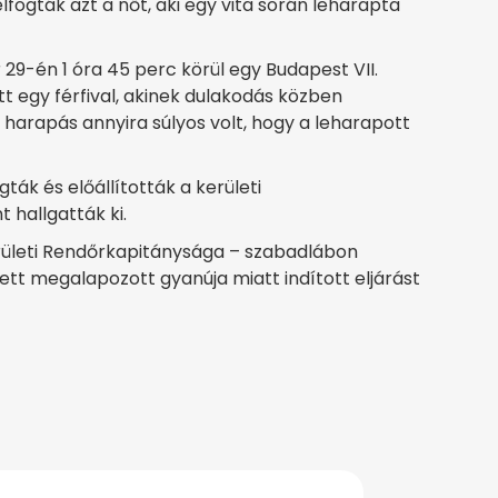
fogták azt a nőt, aki egy vita során leharapta
r 29-én 1 óra 45 perc körül egy Budapest VII.
t egy férfival, akinek dulakodás közben
 harapás annyira súlyos volt, hogy a leharapott
ták és előállították a kerületi
 hallgatták ki.
rületi Rendőrkapitánysága – szabadlábon
ett megalapozott gyanúja miatt indított eljárást