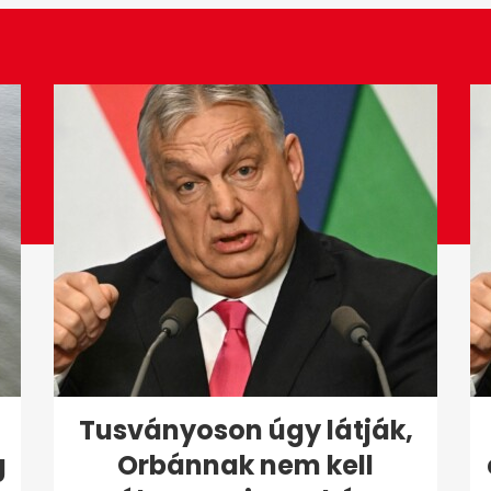
Tusványoson úgy látják,
g
Orbánnak nem kell