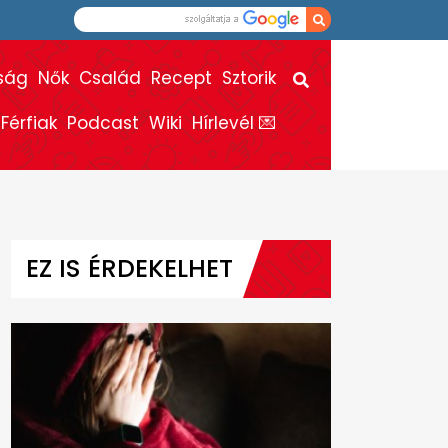
ság
Nők
Család
Recept
Sztorik
Férfiak
Podcast
Wiki
Hírlevél 💌
EZ IS ÉRDEKELHET