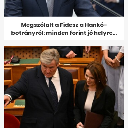
Megszólalt a Fidesz a Hankó-
botrányról: minden forint jó helyre...