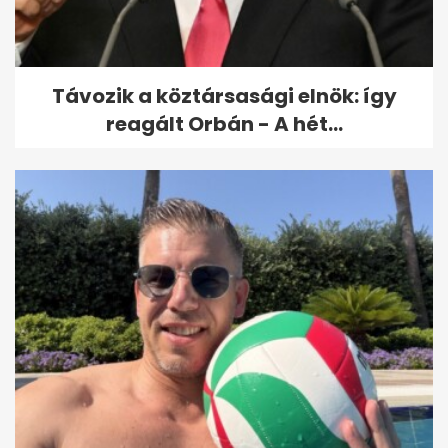
Távozik a köztársasági elnök: így
reagált Orbán - A hét...