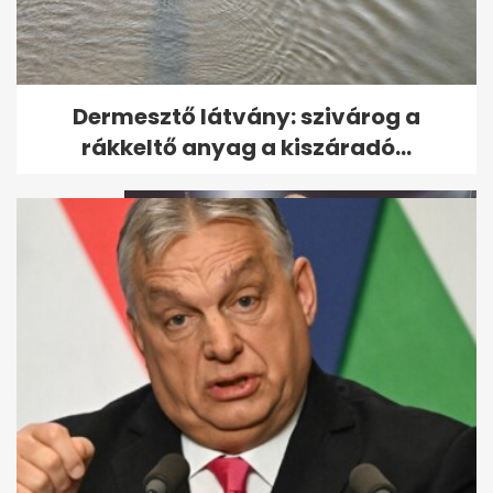
Több mint félmilliárdot vittek
Dermesztő látvány: szivárog a
el a hatos lottón ezekkel a...
rákkeltő anyag a kiszáradó...
Tóth Vera igazán nagyot esett
– videó