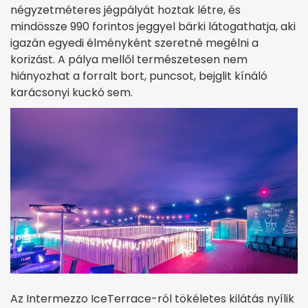
négyzetméteres jégpályát hoztak létre, és
mindössze 990 forintos jeggyel bárki látogathatja, aki
igazán egyedi élményként szeretné megélni a
korizást. A pálya mellől természetesen nem
hiányozhat a forralt bort, puncsot, bejglit kínáló
karácsonyi kuckó sem.
Az Intermezzo IceTerrace-ról tökéletes kilátás nyílik