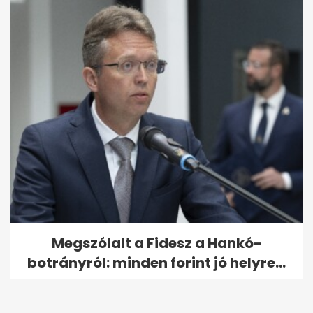
Megszólalt a Fidesz a Hankó-
botrányról: minden forint jó helyre...