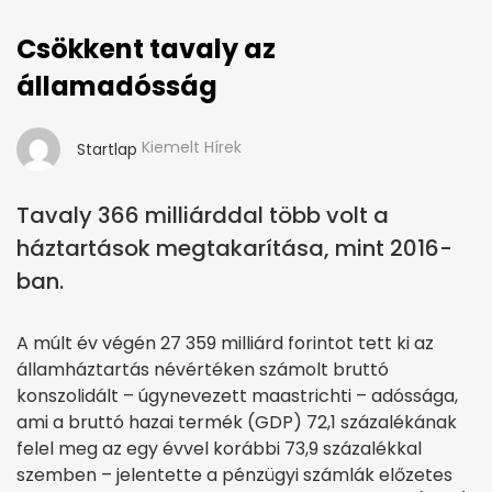
Csökkent tavaly az
államadósság
Kiemelt Hírek
Startlap
Tavaly 366 milliárddal több volt a
háztartások megtakarítása, mint 2016-
ban.
A múlt év végén 27 359 milliárd forintot tett ki az
államháztartás névértéken számolt bruttó
konszolidált – úgynevezett maastrichti – adóssága,
ami a bruttó hazai termék (GDP) 72,1 százalékának
felel meg az egy évvel korábbi 73,9 százalékkal
szemben – jelentette a pénzügyi számlák előzetes