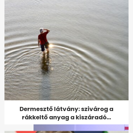
Orbán szerint jövőre akár 5
százalékra is csökkenhet az...
Dermesztő látvány: szivárog a
rákkeltő anyag a kiszáradó...