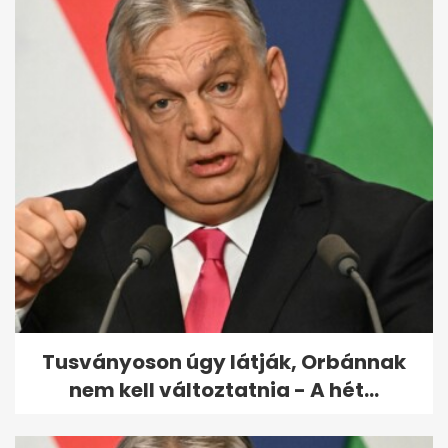
Elszállt a költségvetés: 1100
milliárddal lesz nagyobb a
hiány
Tusványoson úgy látják, Orbánnak
nem kell változtatnia - A hét...