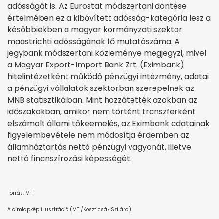
adósságát is. Az Eurostat módszertani döntése
értelmében ez a kibővített adósság-kategória lesz a
későbbiekben a magyar kormányzati szektor
maastrichti adósságának fő mutatószáma. A
jegybank módszertani közleménye megjegyzi, mivel
a Magyar Export-Import Bank Zrt. (Eximbank)
hitelintézetként működő pénzügyi intézmény, adatai
a pénzügyi vállalatok szektorban szerepelnek az
MNB statisztikáiban. Mint hozzátették azokban az
időszakokban, amikor nem történt transzferként
elszámolt állami tőkeemelés, az Eximbank adatainak
figyelembevétele nem módosítja érdemben az
államháztartás nettó pénzügyi vagyonát, illetve
nettó finanszírozási képességét.
Forrás: MTI
A címlapkép illusztráció (MTI/Koszticsák Szilárd)