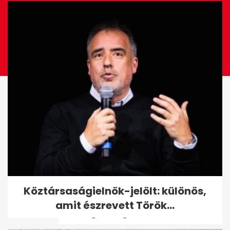
Orbán Viktor felfedte a nagy
Köztársaságielnök-jelölt: különös,
tervét: a gazdasági
amit észrevett Török...
semlegességről...