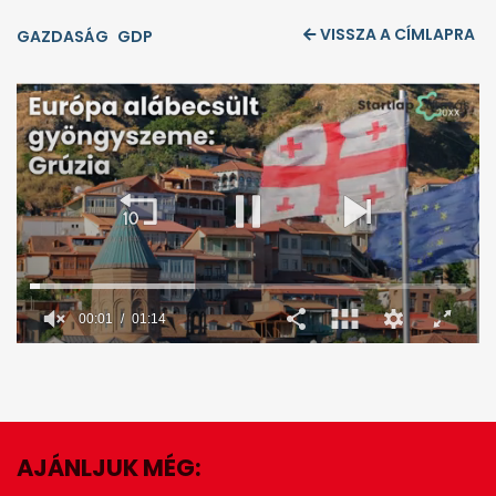
VISSZA A CÍMLAPRA
GAZDASÁG
GDP
00:02
01:14
0
seconds
of
1
minute,
14
seconds
AJÁNLJUK MÉG:
EZ IS ÉRDEKELHET