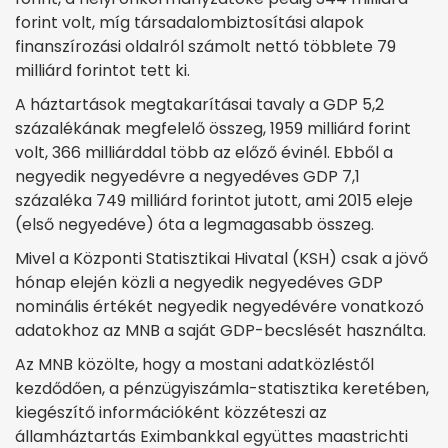
forint volt, míg társadalombiztosítási alapok
finanszírozási oldalról számolt nettó többlete 79
milliárd forintot tett ki.
A háztartások megtakarításai tavaly a GDP 5,2
százalékának megfelelő összeg, 1959 milliárd forint
volt, 366 milliárddal több az előző évinél. Ebből a
negyedik negyedévre a negyedéves GDP 7,1
százaléka 749 milliárd forintot jutott, ami 2015 eleje
(első negyedéve) óta a legmagasabb összeg.
Mivel a Központi Statisztikai Hivatal (KSH) csak a jövő
hónap elején közli a negyedik negyedéves GDP
nominális értékét negyedik negyedévére vonatkozó
adatokhoz az MNB a saját GDP-becslését használta.
Az MNB közölte, hogy a mostani adatközléstől
kezdődően, a pénzügyiszámla-statisztika keretében,
kiegészítő információként közzéteszi az
államháztartás Eximbankkal együttes maastrichti