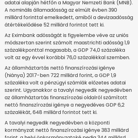
adatai alapján hétfőn a Magyar Nemzeti Bank (MNB).
A nominális államadósság az elmúlt évben 390
milliárd forinttal emelkedett, amiből a devizaadósság
átértékelődése 52 milliárd forintot tett ki.
Az Eximbank adósságát is figyelembe véve az uniós
módszertan szerint számolt maastrichti adósság 1,9
százalékponttal magasabb, a GDP 74,0 százaléka
volt az egy évvel korábbi 76,0 százalékkal szemben.
Az államháztartás nettó finanszírozási igénye
(hiánya) 2017-ben 722 milliárd forint, a GDP 1,9
százaléka volt a pénzügyi számlák előzetes adatai
szerint. Ugyanakkor a tavalyi negyedik negyedévben
az államháztartás finanszírozási oldalról számított
nettó finanszírozási igénye a negyedéves GDP 6,2
százalékát, 648 milliárd forintot tett ki.
A tavalyi negyedik negyedévben a központi
kormányzat nettó finanszírozási igénye 383 milliárd
forint, a helyi önkormányzatoké pedig 344 milliárd