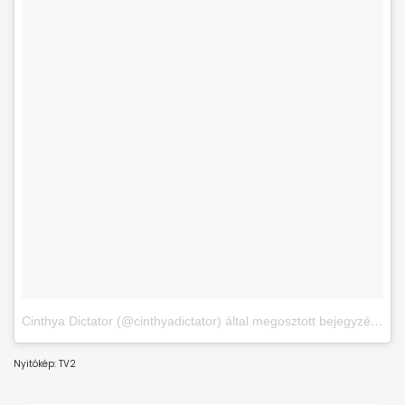
Cinthya Dictator (@cinthyadictator) által megosztott bejegyzés
,
Jan
Nyitókép: TV2