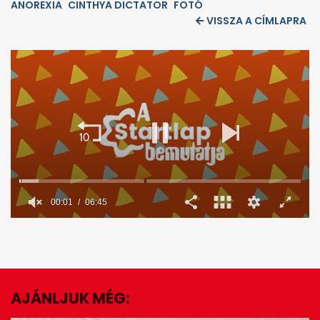
ANOREXIA
CINTHYA DICTATOR
FOTÓ
VISSZA A CÍMLAPRA
00:02
06:45
0
seconds
of
6
minutes,
45
seconds
AJÁNLJUK MÉG:
EZ IS ÉRDEKELHET