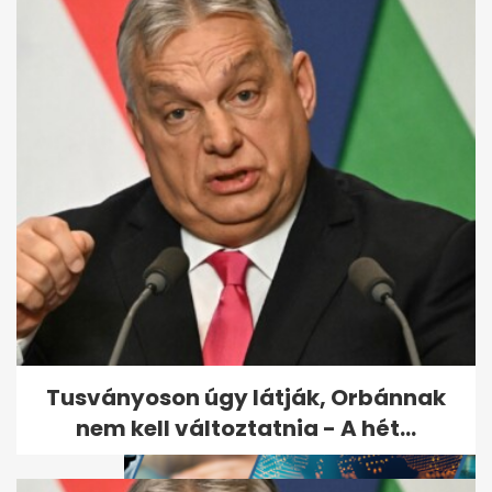
Így néz ki Andy Vajna új
síremléke
Tusványoson úgy látják, Orbánnak
nem kell változtatnia - A hét...