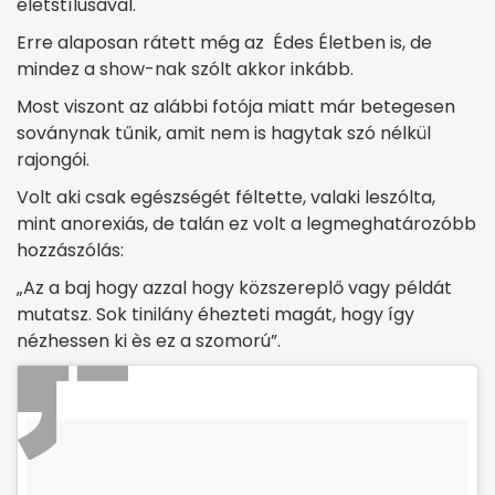
életstílusával.
Erre alaposan rátett még az Édes Életben is, de
mindez a show-nak szólt akkor inkább.
Most viszont az alábbi fotója miatt már betegesen
soványnak tűnik, amit nem is hagytak szó nélkül
rajongói.
Volt aki csak egészségét féltette, valaki leszólta,
mint anorexiás, de talán ez volt a legmeghatározóbb
hozzászólás:
„Az a baj hogy azzal hogy közszereplő vagy példát
mutatsz. Sok tinilány éhezteti magát, hogy így
nézhessen ki ès ez a szomorú”.