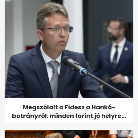
Megszólalt a Fidesz a Hankó-
botrányról: minden forint jó helyre...