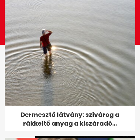
Megszólalt Katalin hercegné a
Dermesztő látvány: szivárog a
manipulált fotóról
rákkeltő anyag a kiszáradó...