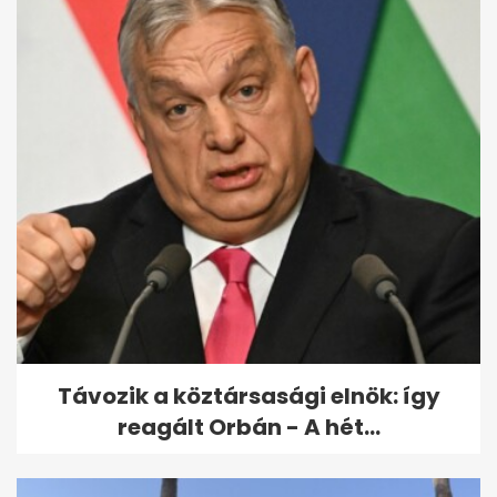
A születés csodája lenyűgöző
fotókon
Távozik a köztársasági elnök: így
reagált Orbán - A hét...