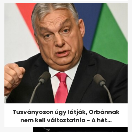
Orbán Viktor felfedte a nagy
tervét: a gazdasági
semlegességről...
Tusványoson úgy látják, Orbánnak
nem kell változtatnia - A hét...