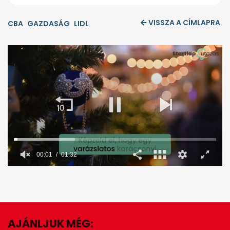
VISSZA A CÍMLAPRA
CBA
GAZDASÁG
LIDL
00:02
01:32
0
seconds
of
1
minute,
32
seconds
AJÁNLJUK MÉG: