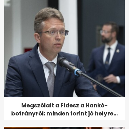
Megszólalt a Fidesz a Hankó-
botrányról: minden forint jó helyre...