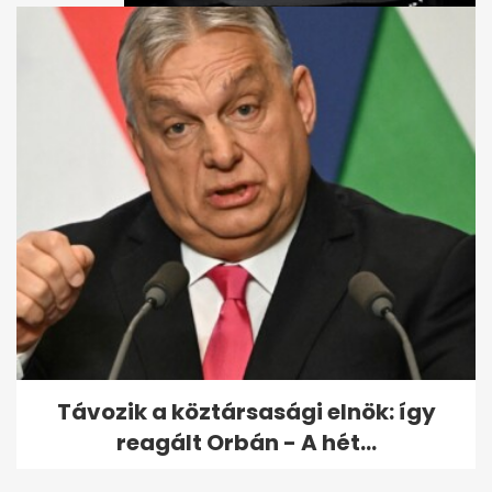
Orbán szerint jövőre akár 5
százalékra is csökkenhet az...
Távozik a köztársasági elnök: így
reagált Orbán - A hét...