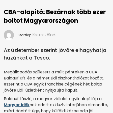
CBA-alapító: Bezárnak több ezer
boltot Magyarországon
Kiemelt Hírek
Startlap
Az üzletember szerint jövőre elhagyhatja
hazánkat a Tesco.
Megállapodás született a múlt pénteken a CBA
Baldauf Kft. és a német Lidl diszkonthálózat között,
eszerint a CBA egyik franchise cégének hét boltja
jövőre Lidl-üzletként nyitja újra kapuit.
Baldauf László, a magyar vállalat egyik alapítója a
Magyar Idők
nek adott exkluzív interjúban elmondta,
miért döntött úgy, hogy külföldi kézbe adja jól