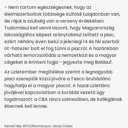
– Nem tartom egészségesnek, hogy az
élelmiszerboltok többsége külföldi tulajdonban van,
de rájuk is szükség van a verseny érdekében.
Tudomásul kell venni viszont, hogy Magyarország
lakosságához képest aránytalanul telített a piac,
ezért néhány éven belül a jelenlegi 14 és fél ezerből
öt-hatezer bolt el fog tűnni a piacról. A hazánkban
várható lemorzsolódás a nemzetközi és a magyar
cégeket is érinteni fogja – jegyezte meg Baldauf.
Az üzletember megítélése szerint a legnagyobb
piaci szereplők közül jövőre a Tesco áruházlánc
hagyhatja el a magyar piacot. A hazai üzletlánc
jövőjével kapcsolatban a korábbi vezető úgy
fogalmazott: a CBA nincs szétesőben, de kollégáinak
ébernek kell lennie.
Kiemelt kép: MTVA/Bizományosi: Jászai Csaba