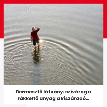
EZ IS ÉRDEKELHET
Példátlan baki a Magyar
Dermesztő látvány: szivárog a
Pétert lejárató oldalon, a
rákkeltő anyag a kiszáradó...
Lidlnek...