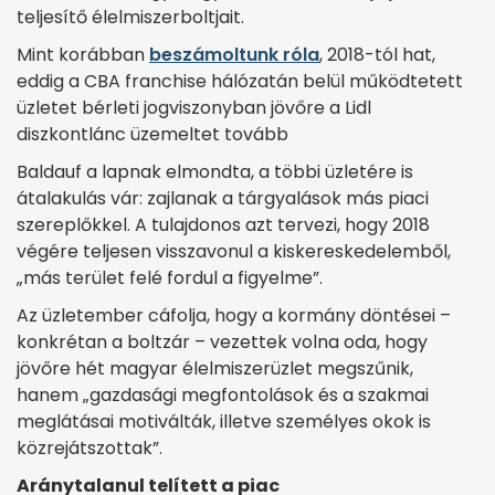
teljesítő élelmiszerboltjait.
Mint korábban
beszámoltunk róla
, 2018-tól hat,
eddig a CBA franchise hálózatán belül működtetett
üzletet bérleti jogviszonyban jövőre a Lidl
diszkontlánc üzemeltet tovább
Baldauf a lapnak elmondta, a többi üzletére is
átalakulás vár: zajlanak a tárgyalások más piaci
szereplőkkel. A tulajdonos azt tervezi, hogy 2018
végére teljesen visszavonul a kiskereskedelemből,
„más terület felé fordul a figyelme”.
Az üzletember cáfolja, hogy a kormány döntései –
konkrétan a boltzár – vezettek volna oda, hogy
jövőre hét magyar élelmiszerüzlet megszűnik,
hanem „gazdasági megfontolások és a szakmai
meglátásai motiválták, illetve személyes okok is
közrejátszottak”.
Aránytalanul telített a piac