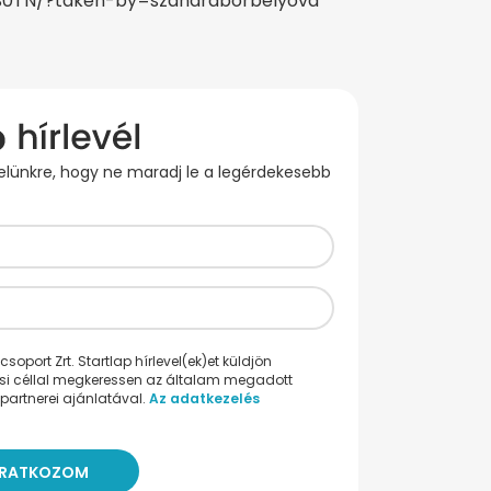
B0TN/?taken-by=szandraborbelyova
evelünkre, hogy ne maradj le a legérdekesebb
oport Zrt. Startlap hírlevel(ek)et küldjön
ési céllal megkeressen az általam megadott
partnerei ajánlatával.
Az adatkezelés