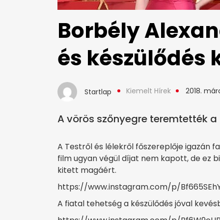
Borbély Alexan
és készülődés 
Kiemelt Hírek
2018. márc
Startlap
A vörös szőnyegre teremtették a 
A Testről és lélekről főszereplője igazán 
film ugyan végül díjat nem kapott, de ez 
kitett magáért.
https://www.instagram.com/p/Bf665SEh
A fiatal tehetség a készülődés jóval kevésb