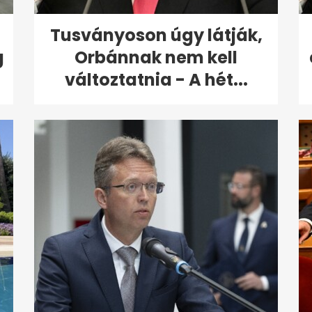
Tusványoson úgy látják,
g
Orbánnak nem kell
változtatnia - A hét...