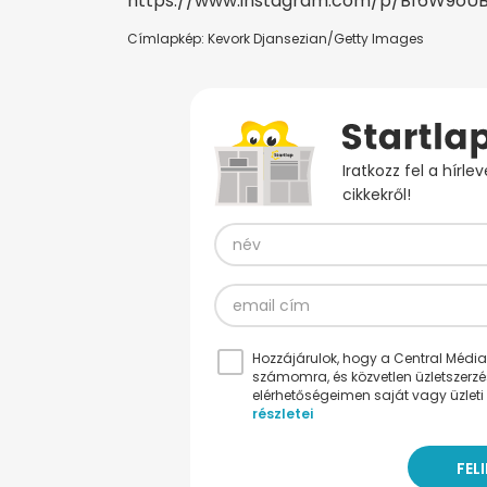
https://www.instagram.com/p/Bf6W9oU
Címlapkép: Kevork Djansezian/Getty Images
Iratkozz fel a hírl
cikkekről!
Hozzájárulok, hogy a Central Médiacs
számomra, és közvetlen üzletszerz
elérhetőségeimen saját vagy üzleti 
részletei