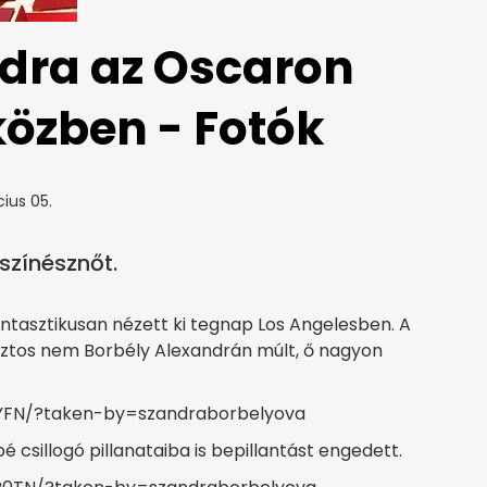
dra az Oscaron
közben - Fotók
ius 05.
színésznőt.
fantasztikusan nézett ki tegnap Los Angelesben. A
biztos nem Borbély Alexandrán múlt, ő nagyon
YFN/?taken-by=szandraborbelyova
é csillogó pillanataiba is bepillantást engedett.