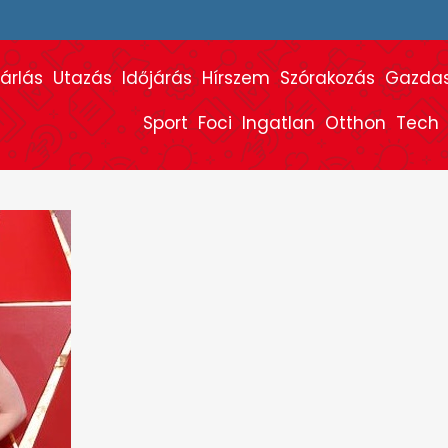
árlás
Utazás
Időjárás
Hírszem
Szórakozás
Gazda
Sport
Foci
Ingatlan
Otthon
Tech