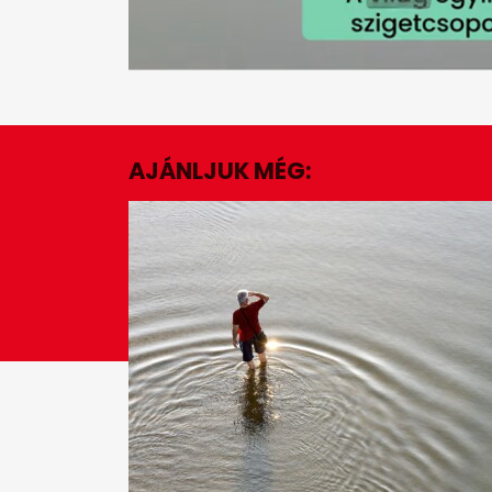
0
seconds
of
1
minute,
AJÁNLJUK MÉG:
10
seconds
Volume
0%