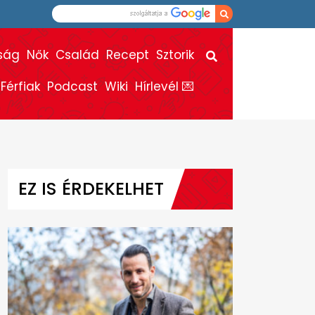
ság
Nők
Család
Recept
Sztorik
Férfiak
Podcast
Wiki
Hírlevél 💌
EZ IS ÉRDEKELHET