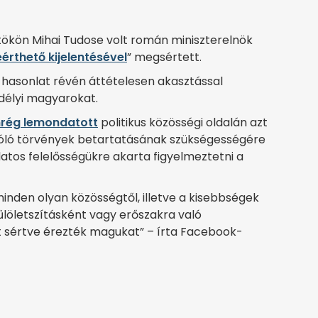
tökön Mihai Tudose volt román miniszterelnök
eérthető kijelentésével
” megsértett.
hasonlat révén áttételesen akasztással
délyi magyarokat.
rég lemondatott
politikus közösségi oldalán azt
l szóló törvények betartatásának szükségességére
latos felelősségükre akarta figyelmeztetni a
inden olyan közösségtől, illetve a kisebbségek
űlöletszításként vagy erőszakra való
t sértve érezték magukat” – írta Facebook-