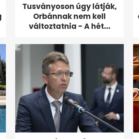
Tusványoson úgy látják,
g
Orbánnak nem kell
változtatnia - A hét...