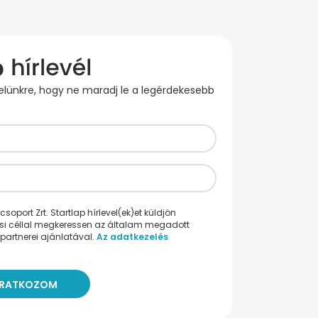
evelünkre, hogy ne maradj le a legérdekesebb
oport Zrt. Startlap hírlevel(ek)et küldjön
ési céllal megkeressen az általam megadott
partnerei ajánlatával.
Az adatkezelés