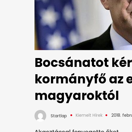
Bocsánatot kér
kormányfő az e
magyaroktól
Kiemelt Hírek
2018. febru
Startlap