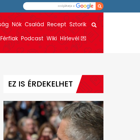
ság
Nők
Család
Recept
Sztorik
Férfiak
Podcast
Wiki
Hírlevél 💌
EZ IS ÉRDEKELHET