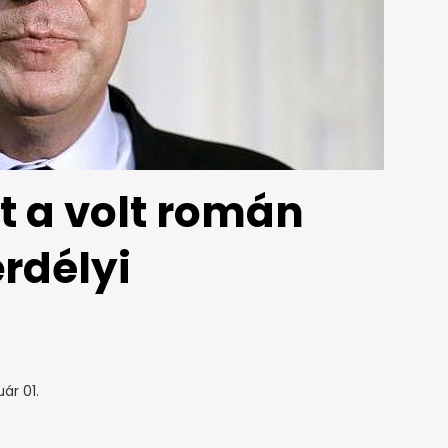
t a volt román
rdélyi
ár 01.