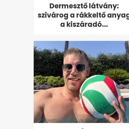
Dermesztő látvány:
szivárog a rákkeltő anya
a kiszáradó...