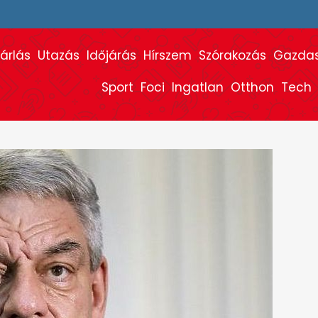
árlás
Utazás
Időjárás
Hírszem
Szórakozás
Gazda
Sport
Foci
Ingatlan
Otthon
Tech