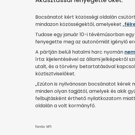
Akasztással fenyegette őket.
Bocsánatot kért közösségi oldalán csütör
mindazon közösségektől, amelyeket „
félr
Tudose egy január 10-i tévéműsorban egy 
fenyegette meg az autonómiát igénylő er
A pártján belüli hatalmi harc nyomán
nem
írta: kijelentésével az állami jelképekrő
utalt, és a törvény betartatásával kapcso
köztisztviselőket.
„Ezúton is nyilvánosan bocsánatot kérek m
minden olyan tagjától, amelyek és akik gy
felbujtásként érthető nyilatkozatom miat
oldalán a volt kormányfő.
Forrás: MTI