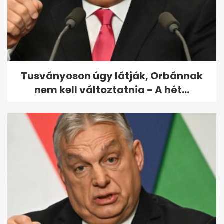
Lemondott pártelnöki
tisztségéről a román
miniszterelnök
Tusványoson úgy látják, Orbánnak
nem kell változtatnia - A hét...