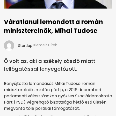
Váratlanul lemondott a román
miniszterelnök, Mihai Tudose
Kiemelt Hírek
Startlap
Ő volt az, aki a székely zászló miatt
fellógatással fenyegetőzött.
Benyújtotta lemondását Mihai Tudose román
miniszterelnök, miután pártja, a 2016 decemberi
parlamenti választásokon győztes Szociáldemokrata
Párt (PSD) végrehajtó bizottsága hétfő esti ülésén
megvonta tőle politikai támogatását.