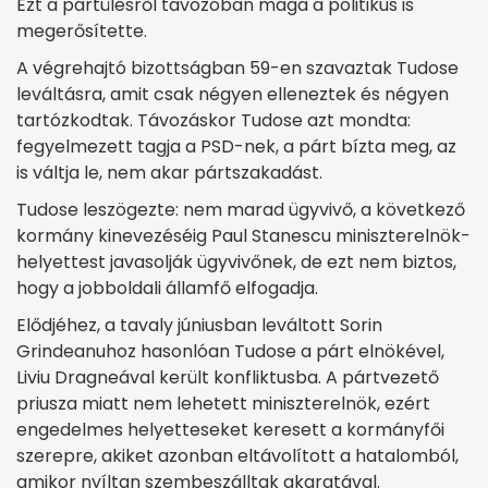
Ezt a pártülésről távozóban maga a politikus is
megerősítette.
A végrehajtó bizottságban 59-en szavaztak Tudose
leváltásra, amit csak négyen elleneztek és négyen
tartózkodtak. Távozáskor Tudose azt mondta:
fegyelmezett tagja a PSD-nek, a párt bízta meg, az
is váltja le, nem akar pártszakadást.
Tudose leszögezte: nem marad ügyvivő, a következő
kormány kinevezéséig Paul Stanescu miniszterelnök-
helyettest javasolják ügyvivőnek, de ezt nem biztos,
hogy a jobboldali államfő elfogadja.
Elődjéhez, a tavaly júniusban leváltott Sorin
Grindeanuhoz hasonlóan Tudose a párt elnökével,
Liviu Dragneával került konfliktusba. A pártvezető
priusza miatt nem lehetett miniszterelnök, ezért
engedelmes helyetteseket keresett a kormányfői
szerepre, akiket azonban eltávolított a hatalomból,
amikor nyíltan szembeszálltak akaratával.