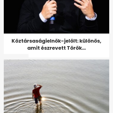
Magyar Székelyföldön
Köztársaságielnök-jelölt: különös,
kérdezte fel Orbánt, hogy
amit észrevett Török...
miért nem védte...