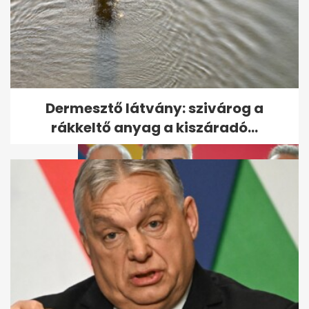
Érvénytelenítették a román
elnökválasztás első fordulóját
Dermesztő látvány: szivárog a
rákkeltő anyag a kiszáradó...