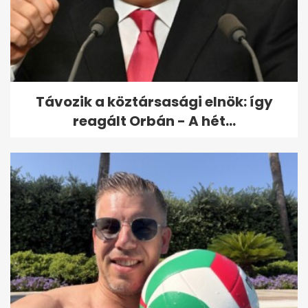
Távozik a köztársasági elnök: így
reagált Orbán - A hét...