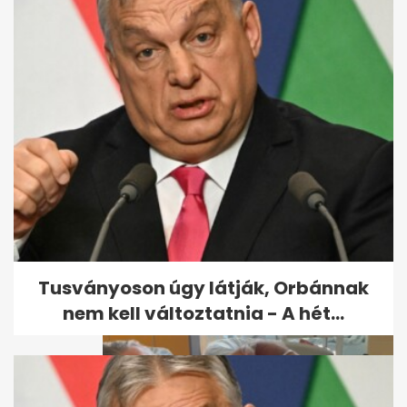
Osváth Zsolt: Hányok Tóth
Gabitól
Tusványoson úgy látják, Orbánnak
nem kell változtatnia - A hét...