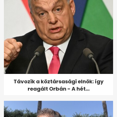
Révész Sándor sztrókot
kapott, kórházba került
Távozik a köztársasági elnök: így
reagált Orbán - A hét...