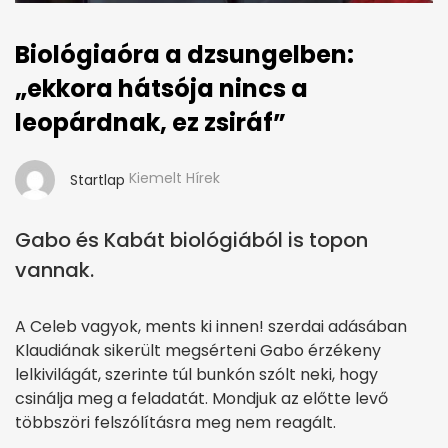
Biológiaóra a dzsungelben:
„ekkora hátsója nincs a
leopárdnak, ez zsiráf”
Kiemelt Hírek
Startlap
Gabo és Kabát biológiából is topon
vannak.
A Celeb vagyok, ments ki innen! szerdai adásában
Klaudiának sikerült megsérteni Gabo érzékeny
lelkivilágát, szerinte túl bunkón szólt neki, hogy
csinálja meg a feladatát. Mondjuk az előtte levő
többszöri felszólításra meg nem reagált.