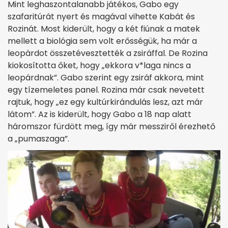
Mint leghaszontalanabb játékos, Gabo egy
szafaritúrát nyert és magával vihette Kabát és
Rozinát. Most kiderült, hogy a két fiúnak a matek
mellett a biológia sem volt erősségük, ha már a
leopárdot összetévesztették a zsiráffal. De Rozina
kiokosította őket, hogy „ekkora v*laga nincs a
leopárdnak”. Gabo szerint egy zsiráf akkora, mint
egy tízemeletes panel. Rozina már csak nevetett
rajtuk, hogy „ez egy kultúrkirándulás lesz, azt már
látom”. Az is kiderült, hogy Gabo a 18 nap alatt
háromszor fürdött meg, így már messziről érezhető
a „pumaszaga”.