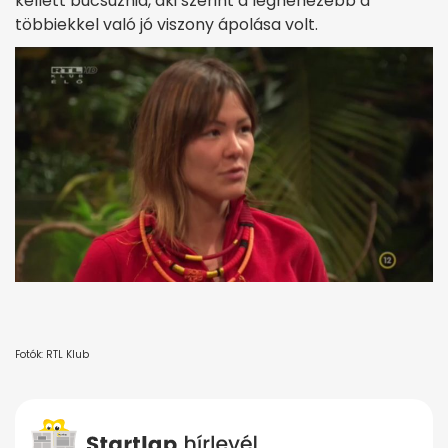
kellett búcsúznia, aki szerint a legnehezebb a
többiekkel való jó viszony ápolása volt.
Fotók: RTL Klub