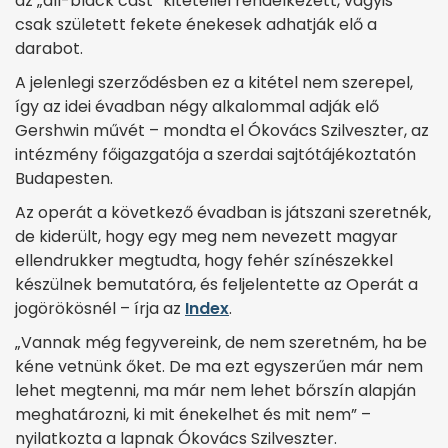
az „all-black cast” kitétellel rendelkezett, vagyis
csak született fekete énekesek adhatják elő a
darabot.
A jelenlegi szerződésben ez a kitétel nem szerepel,
így az idei évadban négy alkalommal adják elő
Gershwin művét – mondta el Ókovács Szilveszter, az
intézmény főigazgatója a szerdai sajtótájékoztatón
Budapesten.
Az operát a következő évadban is játszani szeretnék,
de kiderült, hogy egy meg nem nevezett magyar
ellendrukker megtudta, hogy fehér színészekkel
készülnek bemutatóra, és feljelentette az Operát a
jogörökösnél – írja az
Index
.
„Vannak még fegyvereink, de nem szeretném, ha be
kéne vetnünk őket. De ma ezt egyszerűen már nem
lehet megtenni, ma már nem lehet bőrszín alapján
meghatározni, ki mit énekelhet és mit nem” –
nyilatkozta a lapnak Ókovács Szilveszter.