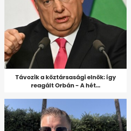
1,33 millióba került minden
egyes szék a felújított
Operaházban
Távozik a köztársasági elnök: így
reagált Orbán - A hét...