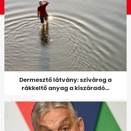
Több méter magas kaszás
Dermesztő látvány: szivárog a
bábut fújtak fel az Operaház
rákkeltő anyag a kiszáradó...
előtt