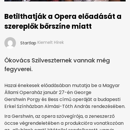
Betilthatják a Opera előadását a
szereplők bőrszíne miatt
Kiemelt Hírek
Startlap
Ókovács Szilveszternek vannak még
fegyverei.
Hazai énekesek előadásában mutatja be a Magyar
Állami Operaház január 27-én George
Gershwin Porgy és Bess című operáját a budapesti
Erkel Színházban Almási-Tóth András rendezésében.
Ira Gershwin, az opera szövegírója, a zeneszerző
öccse végrendeletében a produkcióra vonatkozóan