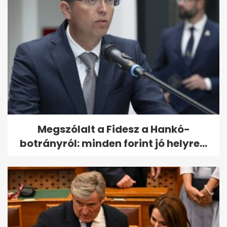
Megszólalt a Fidesz a Hankó-
botrányról: minden forint jó helyre...