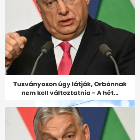
Angelina Jolie Budapesten -
kiderült hol és mennyiért lakik
a...
Tusványoson úgy látják, Orbánnak
nem kell változtatnia - A hét...