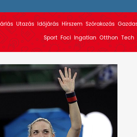
árlás
Utazás
Időjárás
Hírszem
Szórakozás
Gazda
Sport
Foci
Ingatlan
Otthon
Tech