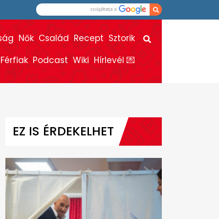
ság
Nők
Család
Recept
Sztorik
Férfiak
Podcast
Wiki
Hírlevél 💌
EZ IS ÉRDEKELHET