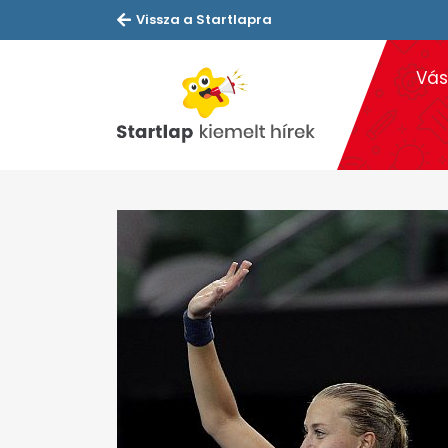
Vissza a Startlapra
Vás