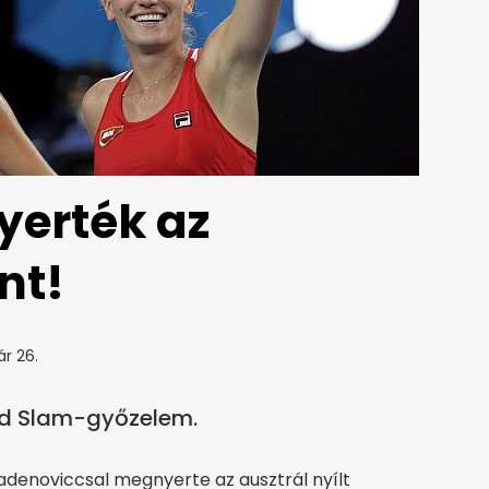
erték az
nt!
ár 26.
nd Slam-győzelem.
ladenoviccsal megnyerte az ausztrál nyílt