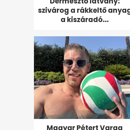
Dermesztő látvány:
szivárog a rákkeltő anya
a kiszáradó...
Magyar Pétert Varga