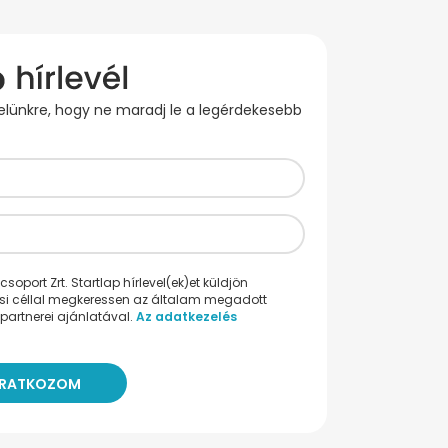
evelünkre, hogy ne maradj le a legérdekesebb
oport Zrt. Startlap hírlevel(ek)et küldjön
ési céllal megkeressen az általam megadott
partnerei ajánlatával.
Az adatkezelés