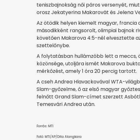
teniszbajnokság női páros versenyét, miut
orosz Jekatyerina Makarovát és Jelena Ve
Az ötödik helyen kiemelt magyar, francia 
másodikként rangsorolt, olimpiai bajnok 
követően Makarova 4:5-nél elvesztette az
szettelőnybe.
A folytatásban hullámzóbb lett a meccs, ö
közönsége, utoljára ismét Makarova bukta
mérkőzést, amely 1 óra 20 percig tartott.
A cseh Andrea Hlavackovával WTA-világba
Slam-győzelme, ő az első magyar győztes 
felnőtt Grand Slam-címet szerzett Asbóth
Temesvári Andrea után.
Forrás: MTI
Fotó: MTI/AP/Dita Alangkara