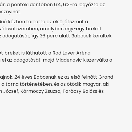
án a pénteki döntőben 6:4, 6:3-ra legyőzte az
sznyinát.
duó kézben tartotta az első játszmát a
riválissal szemben, amelyben egy-egy bréket
 adogatását, így 36 perc alatt Babosék kerültek
t bréket is láthatott a Rod Laver Aréna
 el az adogatását, majd Mladenovic kiszerválta a
jnok, 24 éves Babosnak ez az első felnőtt Grand
a torna történetében, és az ötödik magyar, aki
 József, Körmöczy Zsuzsa, Taróczy Balázs és