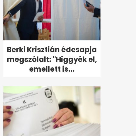
Berki Krisztián édesapja
megszólalt: "Higgyék el,
emellett is...