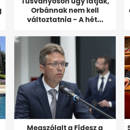
Tusványoson úgy látják,
g
Orbánnak nem kell
változtatnia - A hét...
Megszólalt a Fidesz a