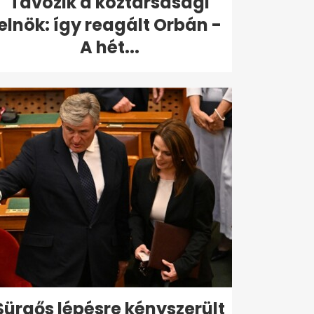
Távozik a köztársasági
elnök: így reagált Orbán -
A hét...
Sürgős lépésre kényszerült