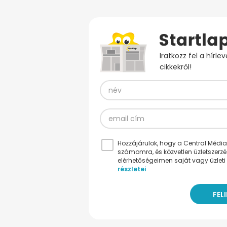
Iratkozz fel a hírl
cikkekről!
Hozzájárulok, hogy a Central Médiacs
számomra, és közvetlen üzletszerz
elérhetőségeimen saját vagy üzleti 
részletei