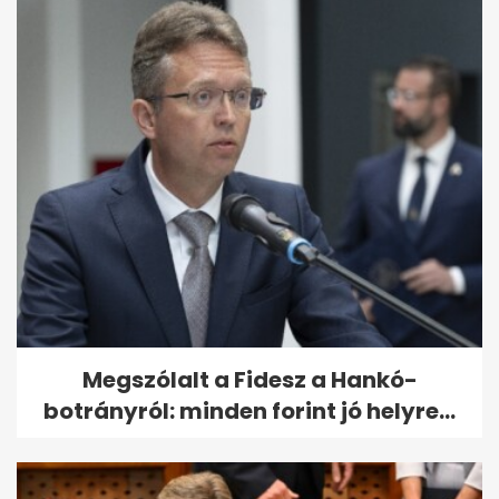
Megszólalt a Fidesz a Hankó-
botrányról: minden forint jó helyre...