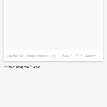
@gerber által megosztott bejegyzés
,
Febr 7., 2018, időpont: 5:53 (PST időzóna szerint)
Nyitókép: Instagram / Gerber