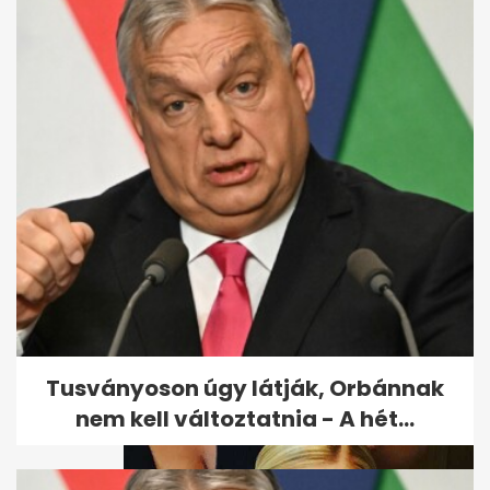
Egy Down-szindrómás kislány
örökbefogadásának
szívmelengető...
Tusványoson úgy látják, Orbánnak
nem kell változtatnia - A hét...