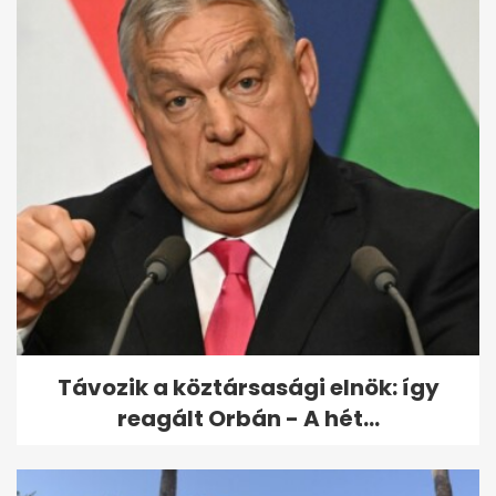
Szépségkirálynővé
választották a Down-
szindrómás lányt
Távozik a köztársasági elnök: így
reagált Orbán - A hét...