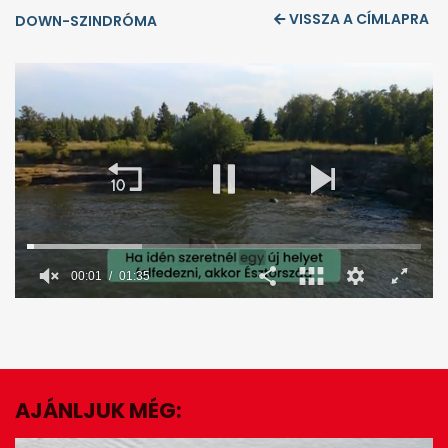
VISSZA A CÍMLAPRA
DOWN-SZINDRÓMA
00:02
01:35
0
seconds
of
1
minute,
36
seconds
AJÁNLJUK MÉG:
EZ IS ÉRDEKELHET