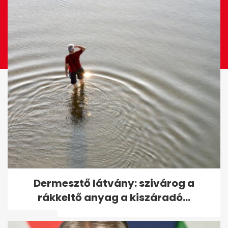
Londoni kutatók: hiába lesz
Dermesztő látvány: szivárog a
vakcina, csak pár hónapos
rákkeltő anyag a kiszáradó...
védelmet...