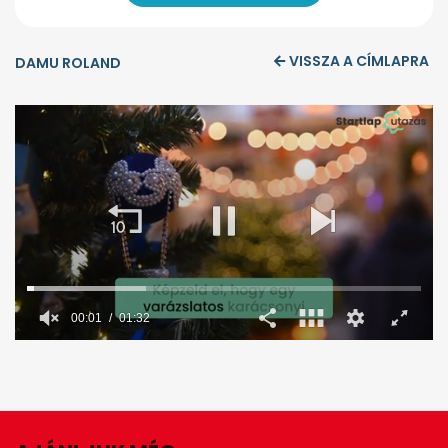
VISSZA A CÍMLAPRA
DAMU ROLAND
00:02
01:32
0
seconds
of
1
minute,
32
seconds