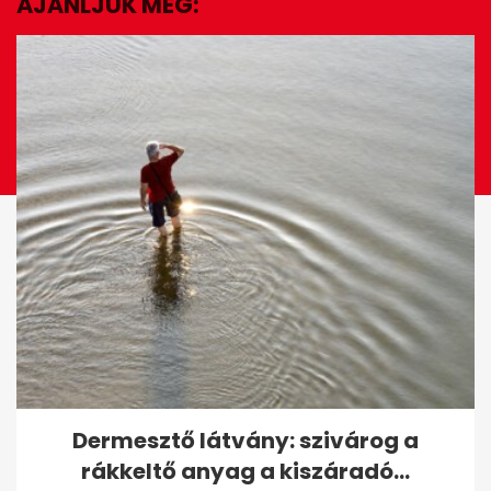
AJÁNLJUK MÉG:
EZ IS ÉRDEKELHET
Osváth Zsolt: Hányok Tóth
Dermesztő látvány: szivárog a
Gabitól
rákkeltő anyag a kiszáradó...