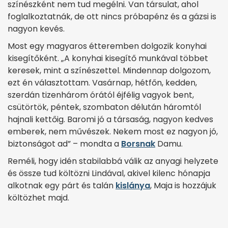
színészként nem tud megélni. Van társulat, ahol
foglalkoztatnák, de ott nincs próbapénz és a gázsi is
nagyon kevés.
Most egy magyaros étteremben dolgozik konyhai
kisegítőként. „A konyhai kisegítő munkával többet
keresek, mint a színészettel. Mindennap dolgozom,
ezt én választottam. Vasárnap, hétfőn, kedden,
szerdán tizenhárom órától éjfélig vagyok bent,
csütörtök, péntek, szombaton délután háromtól
hajnali kettőig. Baromi jó a társaság, nagyon kedves
emberek, nem művészek. Nekem most ez nagyon jó,
biztonságot ad” – mondta a
Borsnak
Damu.
Reméli, hogy idén stabilabbá válik az anyagi helyzete
és össze tud költözni Lindával, akivel kilenc hónapja
alkotnak egy párt és talán
kislánya
, Maja is hozzájuk
költözhet majd.