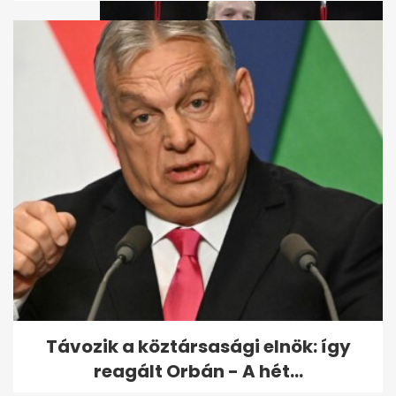
Szülővárosában temetik el
Csollány Szilvesztert
Távozik a köztársasági elnök: így
reagált Orbán - A hét...