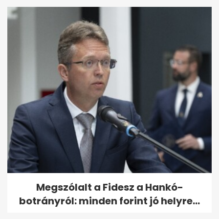
Megszólalt a Fidesz a Hankó-
botrányról: minden forint jó helyre...