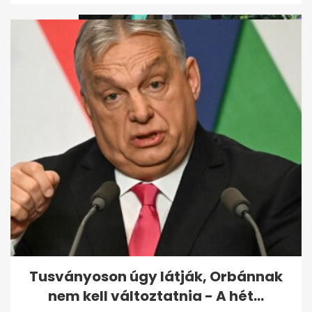
Eltemették Csollány
Szilvesztert, felesége
megszólalt: "Elment a...
Tusványoson úgy látják, Orbánnak
nem kell változtatnia - A hét...