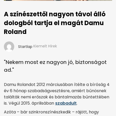
A színészettől nagyon távol álló
dologból tartja el magát Damu
Roland
Kiemelt Hírek
Startlap
"Nekem most ez nagyon jó, biztonságot
ad."
Damu Rolandot 2012 márciusában ítélte a bíróság 4
év 6 hónap szabadságvesztésre, amiért bűnösnek
találták nemi erőszak és bántalmazás bűntettében
is. Végül 2015. áprilisában
szabadult
.
Azóta – bár szinkronszínészkedik – rájött, hogy