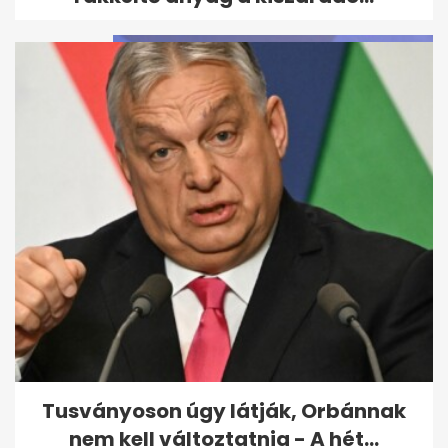
Magyar Péter elárulta, hogy
hol folytatja, ha a Fidesz nyeri
a...
Tusványoson úgy látják, Orbánnak
nem kell változtatnia - A hét...