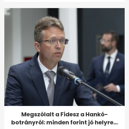
Megszólalt a Fidesz a Hankó-
botrányról: minden forint jó helyre...