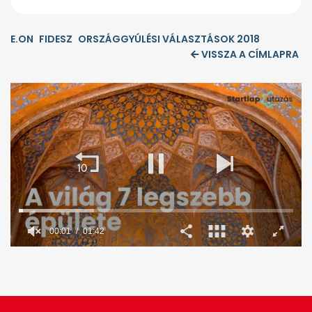
E.ON
FIDESZ
ORSZÁGGYÚLÉSI VÁLASZTÁSOK 2018
VISSZA A CÍMLAPRA
00:02
01:42
0
seconds
of
1
minute,
42