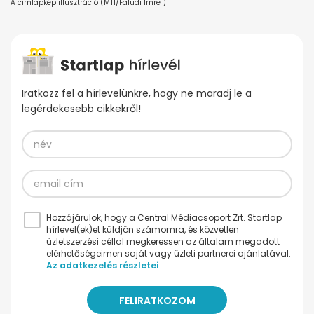
A címlapkép illusztráció (MTI/Faludi Imre )
Iratkozz fel a hírlevelünkre, hogy ne maradj le a
legérdekesebb cikkekről!
Hozzájárulok, hogy a Central Médiacsoport Zrt. Startlap
hírlevel(ek)et küldjön számomra, és közvetlen
üzletszerzési céllal megkeressen az általam megadott
elérhetőségeimen saját vagy üzleti partnerei ajánlatával.
Az adatkezelés részletei