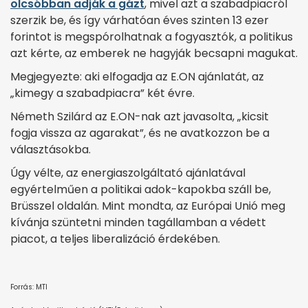
olcsóbban adják a gázt
, mivel azt a szabadpiacról
szerzik be, és így várhatóan éves szinten 13 ezer
forintot is megspórolhatnak a fogyasztók, a politikus
azt kérte, az emberek ne hagyják becsapni magukat.
Megjegyezte: aki elfogadja az E.ON ajánlatát, az
„kimegy a szabadpiacra” két évre.
Németh Szilárd az E.ON-nak azt javasolta, „kicsit
fogja vissza az agarakat”, és ne avatkozzon be a
választásokba.
Úgy vélte, az energiaszolgáltató ajánlatával
egyértelműen a politikai adok-kapokba száll be,
Brüsszel oldalán. Mint mondta, az Európai Unió meg
kívánja szüntetni minden tagállamban a védett
piacot, a teljes liberalizáció érdekében.
Forrás: MTI