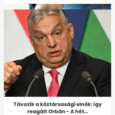
Kétharmad közelében a Tisza,
kétpárti parlament lehet az
új...
Távozik a köztársasági elnök: így
reagált Orbán - A hét...