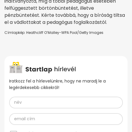
indítványozta, míg a többi pedagógus esetében
felfüggesztett börtönbüntetést, illetve
pénzbüntetést. Kérte továbbá, hogy a bíróság tiltsa
el a vádlottakat a pedagógus foglalkozástól.
Címlapkép: Heathcliff O’Malley-WPA Pool/Getty Images
Iratkozz fel a hírlevelünkre, hogy ne maradj le a
legérdekesebb cikkekről!