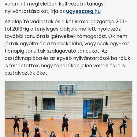
valamint megfelelően kell vezetni tanügyi
nyilvántartásaikat, írja az
ugyeszseg.hu
.
Az alapító vádlottak és a két iskola igazgatója 2011-
től 2013-ig a tényleges diákjaik mellett nyolcszáz
további tanulóra is igényeltek támogatást. Ők nem
jártak egyáltalán a tánciskolába, vagy csak egy-két
hónapig tanulták szalagavató táncukat. Az
osztálynaplóba és az egyéb nyilvántartásokba róluk
is feltűntették, hogy tanórákon jelen voltak és le is
osztályozták őket.