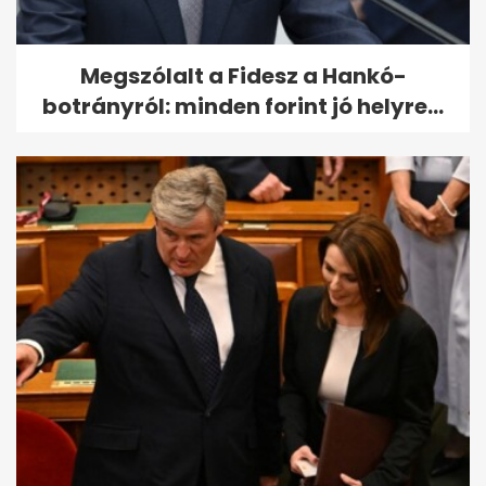
Megszólalt a Fidesz a Hankó-
botrányról: minden forint jó helyre...