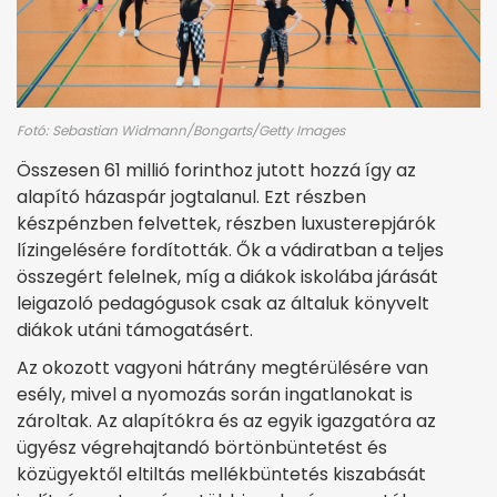
Fotó: Sebastian Widmann/Bongarts/Getty Images
Összesen 61 millió forinthoz jutott hozzá így az
alapító házaspár jogtalanul. Ezt részben
készpénzben felvettek, részben luxusterepjárók
lízingelésére fordították. Ők a vádiratban a teljes
összegért felelnek, míg a diákok iskolába járását
leigazoló pedagógusok csak az általuk könyvelt
diákok utáni támogatásért.
Az okozott vagyoni hátrány megtérülésére van
esély, mivel a nyomozás során ingatlanokat is
zároltak. Az alapítókra és az egyik igazgatóra az
ügyész végrehajtandó börtönbüntetést és
közügyektől eltiltás mellékbüntetés kiszabását