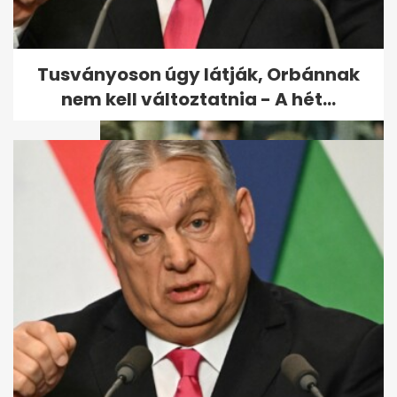
Most dől el, hogy a kormány
valóban lemond-e a Norvég
Alap...
Tusványoson úgy látják, Orbánnak
nem kell változtatnia - A hét...
Orbán Ráhel már márkát