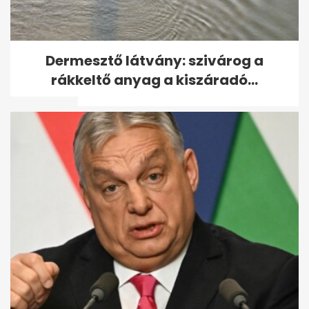
Jelentősen drágulhat a
Dermesztő látvány: szivárog a
bliccelés és néhány jegy ára a
rákkeltő anyag a kiszáradó...
BKK-n...