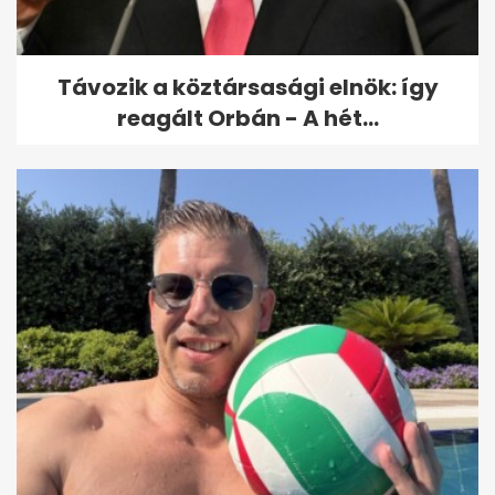
tervez, kiderült most melyik...
Távozik a köztársasági elnök: így
reagált Orbán - A hét...