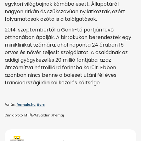
egykori világbajnok kómába esett. Állapotáról
nagyon ritkán és szűkszavúan nyilatkoztak, ezért
folyamatosak azóta is a találgatások.
2014. szeptembertől a Genfi-tó partján levő
otthonában ápolják. A birtokukon berendeztek egy
miniklinikát számára, ahol naponta 24 órában 15
orvos és nővér teljesít szolgálatot. A családnak az
addigi gyógykezelés 20 millió fontjába, azaz
átszámítva hétmilliárd forintba került. Ebben
azonban nincs benne a baleset utáni fél éves
franciaországi klinikai kezelés költsége.
Forrás:
formula.hu
,
Bors
Címlapfotó: MTI/EPA/Valdrin Xhemaj