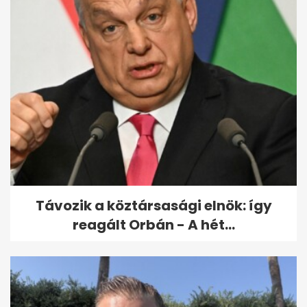
Bikinis képet posztolt Détár
Enikő: "Nincs filter és nincs
retus"
Távozik a köztársasági elnök: így
reagált Orbán - A hét...