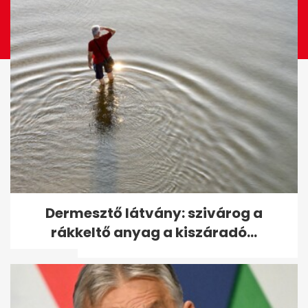
11 év után először mutatkozott
Dermesztő látvány: szivárog a
nyilvánosan Michael
rákkeltő anyag a kiszáradó...
Schumacher