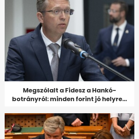
Megszólalt a Fidesz a Hankó-
botrányról: minden forint jó helyre...