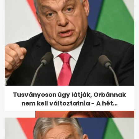
Így néz ki most Nóci, a Való
Világ egykori műsorvezetője
Tusványoson úgy látják, Orbánnak
nem kell változtatnia - A hét...