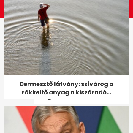
Csoportelsőként
Dermesztő látvány: szivárog a
negyeddöntős a női vízilabda-
rákkeltő anyag a kiszáradó...
válogatott