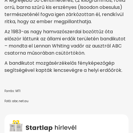
A legfeljebb 50 centiméteres, 1,2 kilogrammos, rövid
orrú, barna szűrű kis erszényes (Isoodon obesulus)
természeténél fogva igen zárkózottan él, rendkívül
ritka, hogy az ember megpillanthatja.
Az 1983-as nagy hamvazószerdai bozóttűz óta
először láttunk az állami erdők területén bandikutot
– mondta el Lennan Whiting vadőr az ausztrál ABC
csatorna műsorában csütörtökön.
A bandikutot mozgásérzékelős fényképezőgép
segítségével kapták lencsevégre a helyi erdőőrök.
Forrás: MTI
Fotó: abc.net.au