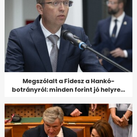
Megszólalt a Fidesz a Hankó-
botrányról: minden forint jó helyre...