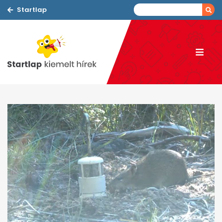
Startlap