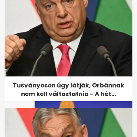
Vége a késő nyárnak: jelentős
lehűlés érkezik
Tusványoson úgy látják, Orbánnak
nem kell változtatnia - A hét...