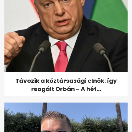
Egy kormánytag sem vonul
karanténba azért, mert
érintkezett...
Távozik a köztársasági elnök: így
reagált Orbán - A hét...