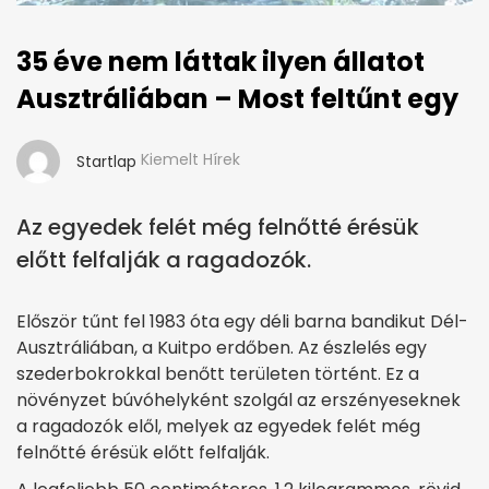
35 éve nem láttak ilyen állatot
Ausztráliában – Most feltűnt egy
Kiemelt Hírek
Startlap
Az egyedek felét még felnőtté érésük
előtt felfalják a ragadozók.
Először tűnt fel 1983 óta egy déli barna bandikut Dél-
Ausztráliában, a Kuitpo erdőben. Az észlelés egy
szederbokrokkal benőtt területen történt. Ez a
növényzet búvóhelyként szolgál az erszényeseknek
a ragadozók elől, melyek az egyedek felét még
felnőtté érésük előtt felfalják.