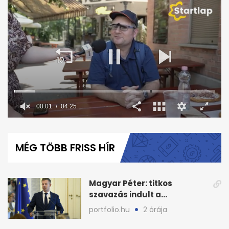
00:02
04:25
0
seconds
of
MÉG TÖBB FRISS HÍR
4
minutes,
25
seconds
Magyar Péter: titkos
szavazás indult a
köztársasági elnökjelöltről
portfolio.hu
2 órája