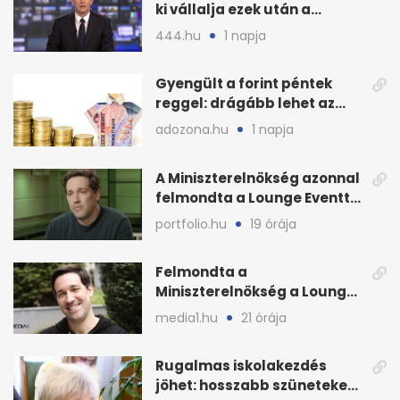
ki vállalja ezek után a
munkát?
444.hu
1 napja
Gyengült a forint péntek
reggel: drágább lehet az
euró és a dollár
adozona.hu
1 napja
A Miniszterelnökség azonnal
felmondta a Lounge Eventtel
kötött szerződést
portfolio.hu
19 órája
Felmondta a
Miniszterelnökség a Lounge
Event keretszerződését
media1.hu
21 órája
Rugalmas iskolakezdés
jöhet: hosszabb szüneteket