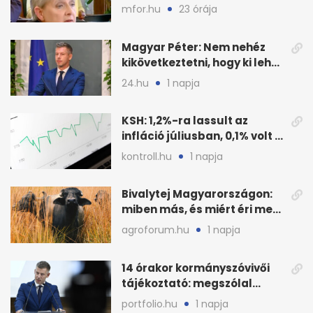
javasolnak szeptembertől
mfor.hu
23 órája
Magyar Péter: Nem nehéz
kikövetkeztetni, hogy ki lehet
a három jelölt
24.hu
1 napja
KSH: 1,2%-ra lassult az
infláció júliusban, 0,1% volt a
havi áresés
kontroll.hu
1 napja
Bivalytej Magyarországon:
miben más, és miért éri meg
feldolgozni?
agroforum.hu
1 napja
14 órakor kormányszóvivői
tájékoztató: megszólal
Magyar Péter is
portfolio.hu
1 napja