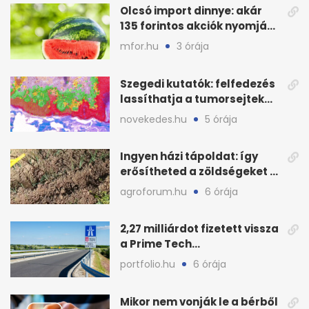
Olcsó import dinnye: akár
135 forintos akciók nyomják
le a piacot
mfor.hu
3 órája
Szegedi kutatók: felfedezés
lassíthatja a tumorsejtek
terjedését
novekedes.hu
5 órája
Ingyen házi tápoldat: így
erősítheted a zöldségeket a
hőhullám után
agroforum.hu
6 órája
2,27 milliárdot fizetett vissza
a Prime Tech
Magántőkealap az
portfolio.hu
6 órája
államnak
Mikor nem vonják le a bérből