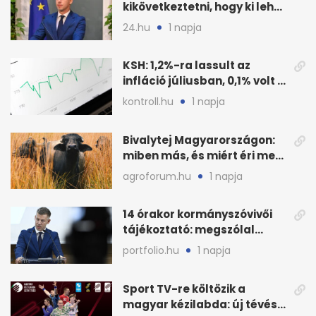
kikövetkeztetni, hogy ki lehet
a három jelölt
24.hu
1 napja
KSH: 1,2%-ra lassult az
infláció júliusban, 0,1% volt a
havi áresés
kontroll.hu
1 napja
Bivalytej Magyarországon:
miben más, és miért éri meg
feldolgozni?
agroforum.hu
1 napja
14 órakor kormányszóvivői
tájékoztató: megszólal
Magyar Péter is
portfolio.hu
1 napja
Sport TV-re költözik a
magyar kézilabda: új tévés