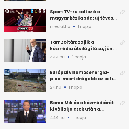
Sport TV-re költözik a
magyar kézilabda: új tévés
megállapodás
media1.hu
1 napja
Tarr Zoltán: zajlik a
közmédia átvilágítása, jön a
nyilvános véleményezés
444.hu
1 napja
Európai villamosenergia-
piac: miért drágább az esti
áram Magyarországon
24.hu
1 napja
Borsa Miklós a közmédiáról:
ki vállalja ezek után a
munkát?
444.hu
1 napja