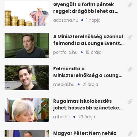
Gyengült a forint péntek
reggel: drágább lehet az
euró és a dollár
adozona.hu
1 napja
A Miniszterelnökség azonnal
felmondta a Lounge Eventtel
kötött szerződést
portfolio.hu
19 órája
Felmondta a
Miniszterelnökség a Lounge
Event keretszerződését
media1.hu
21 órája
Rugalmas iskolakezdés
jöhet: hosszabb szüneteket
javasolnak szeptembertől
mfor.hu
23 órája
Magyar Péter: Nem nehéz