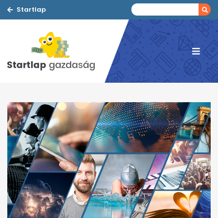
Startlap