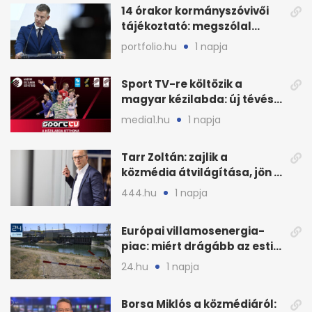
14 órakor kormányszóvivői
tájékoztató: megszólal
Magyar Péter is
portfolio.hu
1 napja
Sport TV-re költözik a
magyar kézilabda: új tévés
megállapodás
media1.hu
1 napja
Tarr Zoltán: zajlik a
közmédia átvilágítása, jön a
nyilvános véleményezés
444.hu
1 napja
Európai villamosenergia-
piac: miért drágább az esti
áram Magyarországon
24.hu
1 napja
Borsa Miklós a közmédiáról: