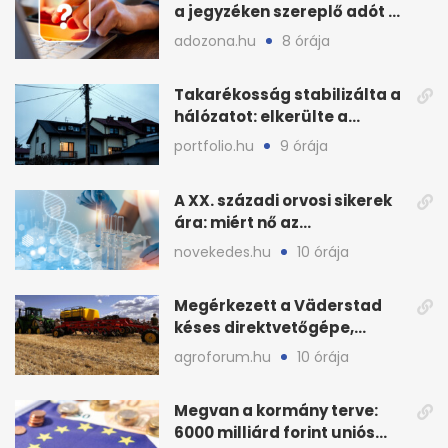
a jegyzéken szereplő adót és
járulékot?
adozona.hu
8 órája
Takarékosság stabilizálta a
hálózatot: elkerülte a
sötétséget Magyarország
portfolio.hu
9 órája
A XX. századi orvosi sikerek
ára: miért nő az
egészségügy súlya?
novekedes.hu
10 órája
Megérkezett a Väderstad
késes direktvetőgépe,
bemutatón is látható
agroforum.hu
10 órája
Megvan a kormány terve:
6000 milliárd forint uniós