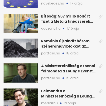
pénz sorsa
novekedes.hu
17 órája
Bíróság: 567 millió dollárt
fizet a Meta a tinédzserek
védelmére
adozona.hu
17 órája
Románia újraindít három
szénerőművi blokkot az
áramellátás stabilizálására
portfolio.hu
18 órája
A Miniszterelnökség azonnal
felmondta a Lounge Eventtel
kötött szerződést
portfolio.hu
19 órája
Felmondta a
Miniszterelnökség a Lounge
Event keretszerződését
media1.hu
21 órája