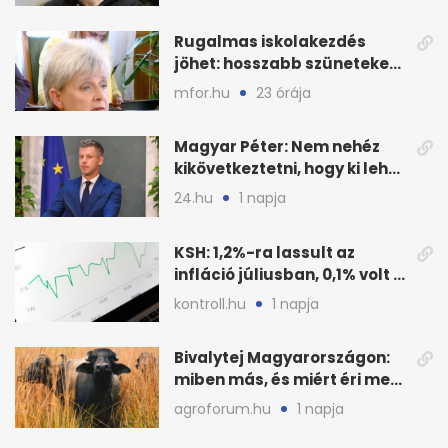
Rugalmas iskolakezdés
jöhet: hosszabb szüneteket
javasolnak szeptembertől
mfor.hu
23 órája
Magyar Péter: Nem nehéz
kikövetkeztetni, hogy ki lehet
a három jelölt
24.hu
1 napja
KSH: 1,2%-ra lassult az
infláció júliusban, 0,1% volt a
havi áresés
kontroll.hu
1 napja
Bivalytej Magyarországon:
miben más, és miért éri meg
feldolgozni?
agroforum.hu
1 napja