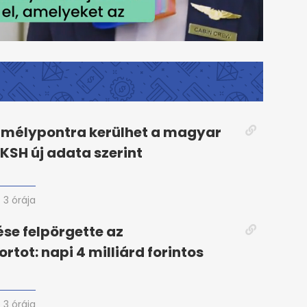
 mélypontra kerülhet a magyar
 KSH új adata szerint
3 órája
ése felpörgette az
tot: napi 4 milliárd forintos
3 órája