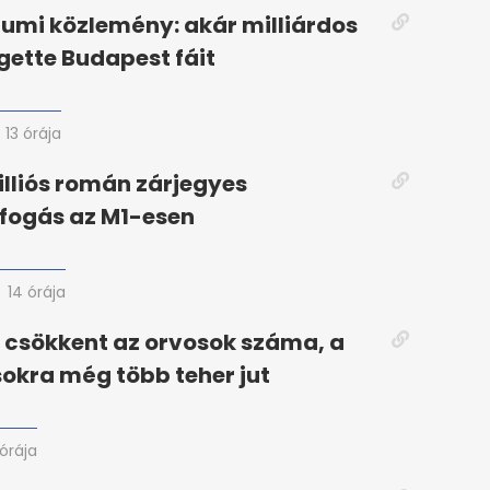
iumi közlemény: akár milliárdos
gette Budapest fáit
13 órája
illiós román zárjegyes
fogás az M1-esen
14 órája
 csökkent az orvosok száma, a
okra még több teher jut
 órája