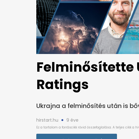
Felminősítette 
Ratings
Ukrajna a felminősítés után is b
hirstart.hu
9 éve