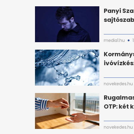
Panyi Sza
sajtósza
media1.hu
Kormánys
ivóvízkés
novekedes.hu
Rugalmas
OTP: két 
novekedes.hu