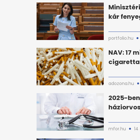
Minisztér
kár fenye
portfolio.hu
NAV: 17 m
cigaretta
adozona.hu
2025-ben
háziorvos
mfor.hu
14