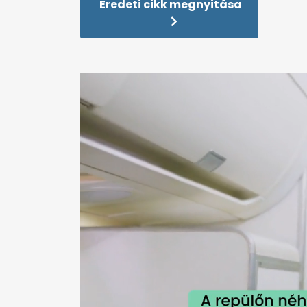
Eredeti cikk megnyitása