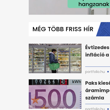
0
seconds
of
MÉG TÖBB FRISS HÍR
1
minute,
6
seconds
Volume
0%
Évtizedes
infláció a
portfolio.hu
Paks kies
áramimpor
számla
portfolio.hu