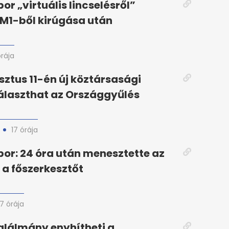
or „virtuális lincselésről”
 M1-ből kirúgása után
órája
ztus 11-én új köztársasági
álaszthat az Országgyűlés
17 órája
or: 24 óra után menesztette az
 a főszerkesztőt
17 órája
lálmány enyhítheti a