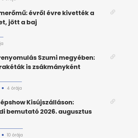
merőmű: évről évre kivették a
, jött a baj
ja
őrenyomulás Szumi megyében:
 rakéták is zsákmányként
4 órája
épshow Kisújszálláson:
di bemutató 2026. augusztus
10 órája