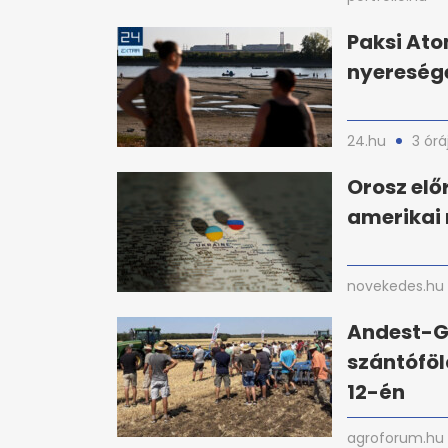
Paksi Ato
nyereséget
24.hu
3 órá
Orosz el
amerikai
novekedes.hu
Andest-G
szántóföl
12-én
agroforum.hu