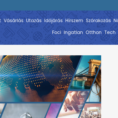
t
Vásárlás
Utazás
Időjárás
Hírszem
Szórakozás
N
Foci
Ingatlan
Otthon
Tech