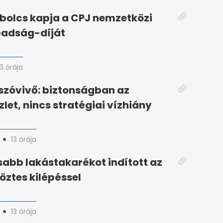
bolcs kapja a CPJ nemzetközi
badság-díját
13 órája
zóvivő: biztonságban az
zlet, nincs stratégiai vízhiány
13 órája
abb lakástakarékot indított az
köztes kilépéssel
13 órája