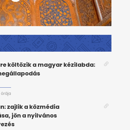
re költözik a magyar kézilabda:
 megállapodás
1 órája
án: zajlik a közmédia
ása, jön a nyilvános
ezés