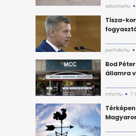
adozona.hu
Tisza-ko
fogyaszt
portfolio.hu
Bod Péter
államra v
mfor.hu
7 
Térképen 
Magyaror