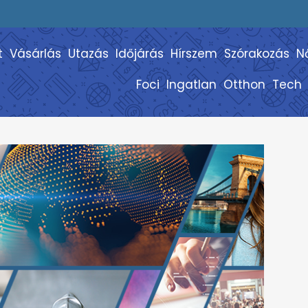
t
Vásárlás
Utazás
Időjárás
Hírszem
Szórakozás
N
Foci
Ingatlan
Otthon
Tech