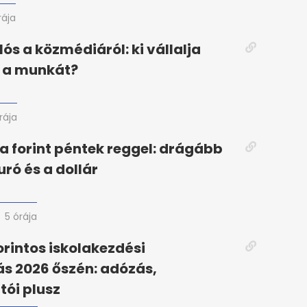
rája
lós a közmédiáról: ki vállalja
n a munkát?
rája
a forint péntek reggel: drágább
uró és a dollár
5 órája
orintos iskolakezdési
s 2026 őszén: adózás,
ói plusz