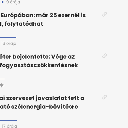
9 órája
Európában: már 25 ezernél is
l, folytatódhat
16 órája
ter bejelentette: Vége az
 fogyasztáscsökkentésnek
ája
i szervezet javaslatot tett a
ató szélenergia-bővítésre
17 órája