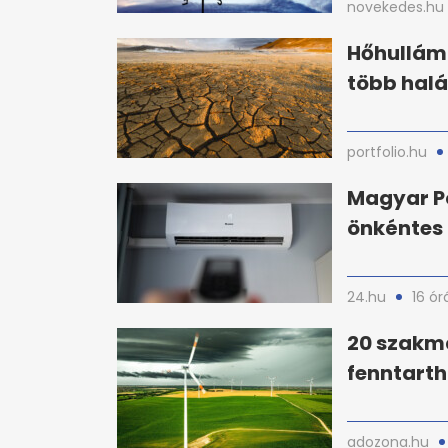
novekedes.hu
Hőhullám 
több halá
portfolio.hu
Magyar Pé
önkéntes
24.hu
16 ór
20 szakma
fenntarth
adozona.hu