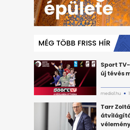
0
seconds
of
MÉG TÖBB FRISS HÍR
1
minute,
42
seconds
Volume
0%
Sport TV-
új tévés
media1.hu
Tarr Zolt
átvilágít
vélemény