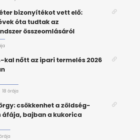
ter bizonyítékot vett elő:
vek óta tudtak az
endszer összeomlásáról
ája
%-kal nőtt az ipari termelés 2026
an
18 órája
rgy: csökkenhet a zöldség-
áfája, bajban a kukorica
 órája