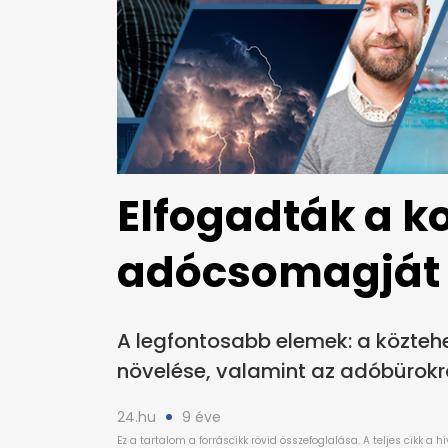
Elfogadták a k
adócsomagját
A legfontosabb elemek: a közteh
növelése, valamint az adóbürokrá
24.hu
9 éve