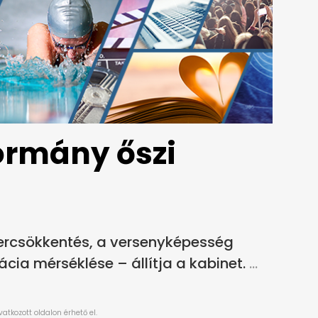
ormány őszi
ercsökkentés, a versenyképesség
cia mérséklése – állítja a kabinet.