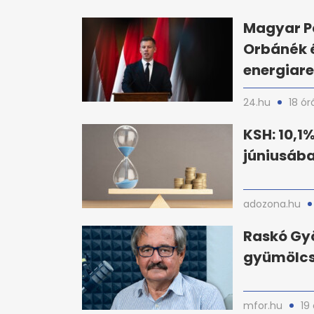
Magyar Pé
Orbánék é
energiar
24.hu
18 ór
KSH: 10,1
júniusáb
adozona.hu
Raskó Gyö
gyümölcs 
mfor.hu
19