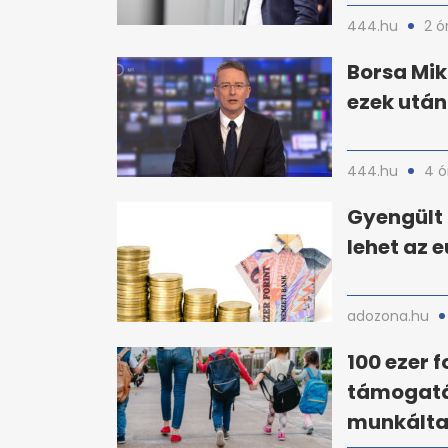
444.hu
2 ó
Borsa Mik
ezek utá
444.hu
4 ó
Gyengült 
lehet az e
adozona.hu
100 ezer f
támogatá
munkáltat