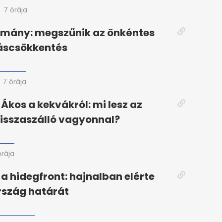
7 órája
rmány: megszűnik az önkéntes
áscsökkentés
7 órája
 Ákos a kekvákról: mi lesz az
isszaszálló vagyonnal?
órája
a hidegfront: hajnalban elérte
szág határát