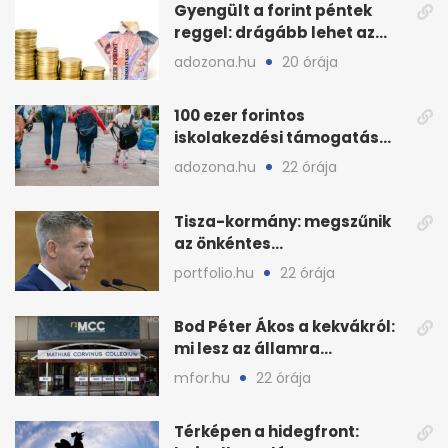
Gyengült a forint péntek
reggel: drágább lehet az
euró és a dollár
adozona.hu
20 órája
100 ezer forintos
iskolakezdési támogatás
2026 őszén: adózás,
adozona.hu
22 órája
munkáltatói plusz
Tisza-kormány: megszűnik
az önkéntes
fogyasztáscsökkentés
portfolio.hu
22 órája
Bod Péter Ákos a kekvákról:
mi lesz az államra
visszaszálló vagyonnal?
mfor.hu
22 órája
Térképen a hidegfront: