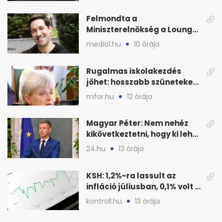
Felmondta a
Miniszterelnökség a Lounge
Event keretszerződését
media1.hu
10 órája
Rugalmas iskolakezdés
jöhet: hosszabb szüneteket
javasolnak szeptembertől
mfor.hu
12 órája
Magyar Péter: Nem nehéz
kikövetkeztetni, hogy ki lehet
a három jelölt
24.hu
13 órája
KSH: 1,2%-ra lassult az
infláció júliusban, 0,1% volt a
havi áresés
kontroll.hu
13 órája