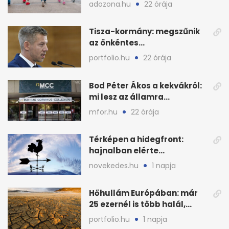
2026 őszén: adózás,
adozona.hu
22 órája
munkáltatói plusz
Tisza-kormány: megszűnik
az önkéntes
fogyasztáscsökkentés
portfolio.hu
22 órája
Bod Péter Ákos a kekvákról:
mi lesz az államra
visszaszálló vagyonnal?
mfor.hu
22 órája
Térképen a hidegfront:
hajnalban elérte
Magyarország határát
novekedes.hu
1 napja
Hőhullám Európában: már
25 ezernél is több halál,
folytatódhat
portfolio.hu
1 napja