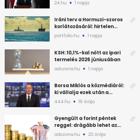
tudtak az energiarendszer
24.hu
1 napja
összeomlásáról
Iráni terv a Hormuzi-szoros
korlátozásáról: hirtelen
megugrott az olajár
portfolio.hu
1 napja
KSH: 10,1%-kal nőtt az ipari
termelés 2026 júniusában
adozona.hu
1 napja
Borsa Miklós a közmédiáról:
ki vállalja ezek után a
munkát?
444.hu
19 órája
Gyengült a forint péntek
reggel: drágább lehet az
euró és a dollár
adozona.hu
20 órája