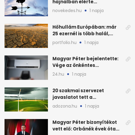
hajnalban elérte
Magyarország határát
novekedes.hu
1 napja
Hőhullám Európában: már
25 ezernél is több halál,
folytatódhat
portfolio.hu
1 napja
Magyar Péter bejelentette:
Vége az önkéntes
fogyasztáscsökkentésnek
24.hu
1 napja
20 szakmai szervezet
javaslatot tett a
fenntartható szélenergia-
adozona.hu
1 napja
bővítésre
Magyar Péter bizonyítékot
vett elő: Orbánék évek óta