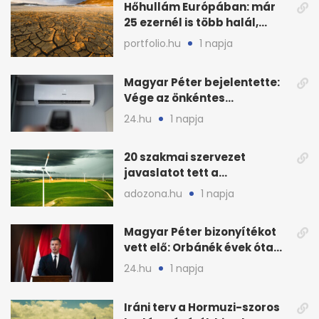
Hőhullám Európában: már
25 ezernél is több halál,
folytatódhat
portfolio.hu
1 napja
Magyar Péter bejelentette:
Vége az önkéntes
fogyasztáscsökkentésnek
24.hu
1 napja
20 szakmai szervezet
javaslatot tett a
fenntartható szélenergia-
adozona.hu
1 napja
bővítésre
Magyar Péter bizonyítékot
vett elő: Orbánék évek óta
tudtak az energiarendszer
24.hu
1 napja
összeomlásáról
Iráni terv a Hormuzi-szoros