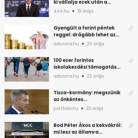
ki vállalja ezek után a
munkát?
444.hu
19 órája
Gyengült a forint péntek
reggel: drágább lehet az
euró és a dollár
adozona.hu
20 órája
100 ezer forintos
iskolakezdési támogatás
2026 őszén: adózás,
adozona.hu
22 órája
munkáltatói plusz
Tisza-kormány: megszűnik
az önkéntes
fogyasztáscsökkentés
portfolio.hu
22 órája
Bod Péter Ákos a kekvákról:
mi lesz az államra