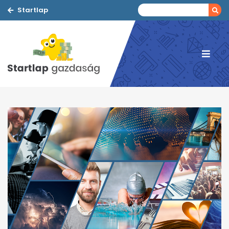
Startlap