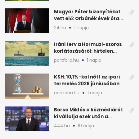
Magyar Péter bizonyítékot
vett elő: Orbánék évek óta
tudtak az energiarendszer
24.hu
1 napja
összeomlásáról
Iráni terv a Hormuzi-szoros
korlátozásáról: hirtelen
megugrott az olajár
portfolio.hu
1 napja
KSH: 10,1%-kal nőtt az ipari
termelés 2026 júniusában
adozona.hu
1 napja
Borsa Miklós a közmédiáról:
ki vállalja ezek után a
munkát?
444.hu
19 órája