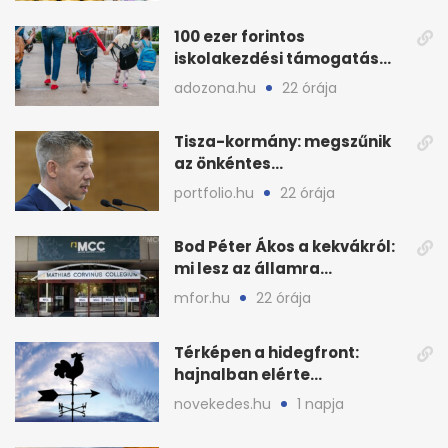
100 ezer forintos
iskolakezdési támogatás
2026 őszén: adózás,
adozona.hu
22 órája
munkáltatói plusz
Tisza-kormány: megszűnik
az önkéntes
fogyasztáscsökkentés
portfolio.hu
22 órája
Bod Péter Ákos a kekvákról:
mi lesz az államra
visszaszálló vagyonnal?
mfor.hu
22 órája
Térképen a hidegfront:
hajnalban elérte
Magyarország határát
novekedes.hu
1 napja