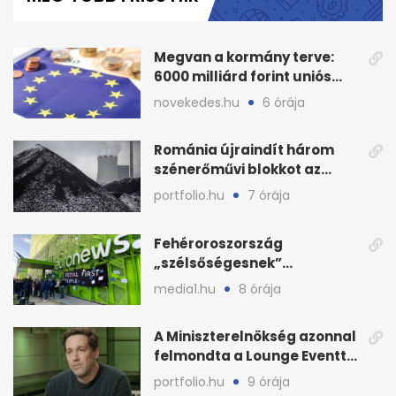
minute,
58
seconds
Megvan a kormány terve:
6000 milliárd forint uniós
pénz sorsa
novekedes.hu
6 órája
Románia újraindít három
szénerőművi blokkot az
áramellátás stabilizálására
portfolio.hu
7 órája
Fehéroroszország
„szélsőségesnek”
minősítette az Euronews
media1.hu
8 órája
weboldalát
A Miniszterelnökség azonnal
felmondta a Lounge Eventtel
kötött szerződést
portfolio.hu
9 órája