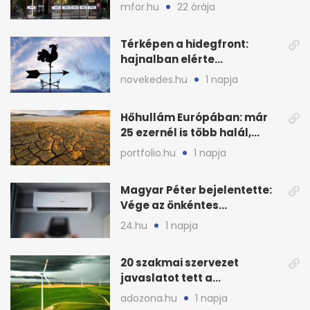
visszaszálló vagyonnal?
mfor.hu
22 órája
Térképen a hidegfront:
hajnalban elérte
Magyarország határát
novekedes.hu
1 napja
Hőhullám Európában: már
25 ezernél is több halál,
folytatódhat
portfolio.hu
1 napja
Magyar Péter bejelentette:
Vége az önkéntes
fogyasztáscsökkentésnek
24.hu
1 napja
20 szakmai szervezet
javaslatot tett a
fenntartható szélenergia-
adozona.hu
1 napja
bővítésre