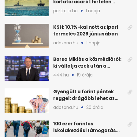
korlátozásáról: hirtelen
megugrott az olajár
portfolio.hu
1 napja
KSH: 10,1%-kal nőtt az ipari
termelés 2026 júniusában
adozona.hu
1 napja
Borsa Miklós a közmédiáról:
ki vállalja ezek után a
munkát?
444.hu
19 órája
Gyengült a forint péntek
reggel: drágább lehet az
euró és a dollár
adozona.hu
20 órája
100 ezer forintos
iskolakezdési támogatás