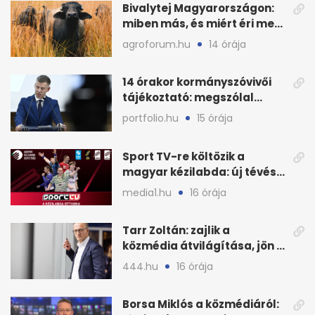
Bivalytej Magyarországon:
miben más, és miért éri meg
feldolgozni?
agroforum.hu
14 órája
14 órakor kormányszóvivői
tájékoztató: megszólal
Magyar Péter is
portfolio.hu
15 órája
Sport TV-re költözik a
magyar kézilabda: új tévés
megállapodás
media1.hu
16 órája
Tarr Zoltán: zajlik a
közmédia átvilágítása, jön a
nyilvános véleményezés
444.hu
16 órája
Borsa Miklós a közmédiáról: