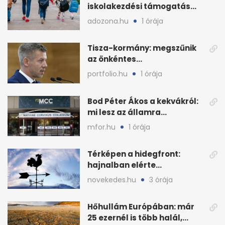
iskolakezdési támogatás
2026 őszén: adózás,
adozona.hu
1 órája
munkáltatói plusz
Tisza-kormány: megszűnik
az önkéntes
fogyasztáscsökkentés
portfolio.hu
1 órája
Bod Péter Ákos a kekvákról:
mi lesz az államra
visszaszálló vagyonnal?
mfor.hu
1 órája
Térképen a hidegfront:
hajnalban elérte
Magyarország határát
novekedes.hu
3 órája
Hőhullám Európában: már
25 ezernél is több halál,