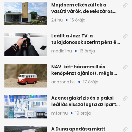
Majdnem elkészültek a
vasúti várók, de Mészáros
bizalmasa leromboltatja
24.hu
15 órája
Leállt a Jazz TV: a
tulajdonosok szerint pénz és
szabályok döntöttek
media1.hu
16 órája
NAV: két-hárommilliós
kenőpénzt ajánlott, mégis
lefoglalták a hamis árut
adozona.hu
17 órája
Az energiakrízis és a paksi
leállás visszafogta az ipart,
nyáron kisebb a kár
mfor.hu
19 órája
A Duna apadása miatt