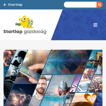
Startlap