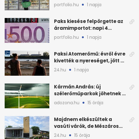
KSH új adata szerint
portfolio.hu
1 napja
Paks kiesése felpörgette az
áramimportot: napi 4
milliárd forintos számla
portfolio.hu
1 napja
Paksi Atomerőmű: évről évre
kivették a nyereséget, jött a
baj
24.hu
1 napja
Kármán András: új
szélerőműparkok jöhetnek a
kormányülés döntése
adozona.hu
15 órája
nyomán
Majdnem elkészültek a
vasúti várók, de Mészáros
bizalmasa leromboltatja
24.hu
15 órája