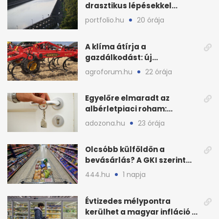
drasztikus lépésekkel
védenék a cernavodăi
portfolio.hu
20 órája
atomerőművet
A klíma átírja a
gazdálkodást: új
megoldásokat keres a
agroforum.hu
22 órája
mezőgazdaság
Egyelőre elmaradt az
albérletpiaci roham:
ennyibe kerülnek a kiadó
adozona.hu
23 órája
lakások
Olcsóbb külföldön a
bevásárlás? A GKI szerint
zárkózott a magyar árszint
444.hu
1 napja
Évtizedes mélypontra
kerülhet a magyar infláció a