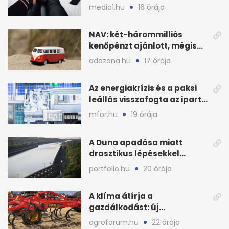
szabályok döntöttek
media1.hu
16 órája
NAV: két-hárommilliós
kenőpénzt ajánlott, mégis
lefoglalták a hamis árut
adozona.hu
17 órája
Az energiakrízis és a paksi
leállás visszafogta az ipart,
nyáron kisebb a kár
mfor.hu
19 órája
A Duna apadása miatt
drasztikus lépésekkel
védenék a cernavodăi
portfolio.hu
20 órája
atomerőművet
A klíma átírja a
gazdálkodást: új
megoldásokat keres a
agroforum.hu
22 órája