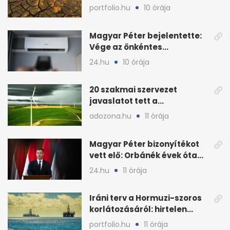
folytatódhat
portfolio.hu
10 órája
Magyar Péter bejelentette:
Vége az önkéntes
fogyasztáscsökkentésnek
24.hu
10 órája
20 szakmai szervezet
javaslatot tett a
fenntartható szélenergia-
adozona.hu
11 órája
bővítésre
Magyar Péter bizonyítékot
vett elő: Orbánék évek óta
tudtak az energiarendszer
24.hu
11 órája
összeomlásáról
Iráni terv a Hormuzi-szoros
korlátozásáról: hirtelen
megugrott az olajár
portfolio.hu
11 órája