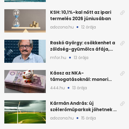
KSH: 10,1%-kal nőtt az ipari
termelés 2026 júniusában
adozona.hu
12 órája
Raskó György: csökkenhet a
zöldség-gyümölcs áfája,
bajban a kukorica
mfor.hu
13 órája
Káosz az NKA-
támogatásoknál: monori
civilek elszámolásai és
444.hu
13 órája
megbízásai
Kármán András: új
szélerőműparkok jöhetnek a
kormányülés döntése
adozona.hu
15 órája
nyomán