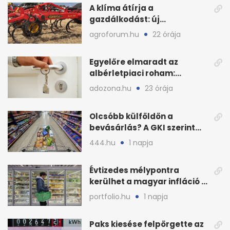
A klíma átírja a
gazdálkodást: új
megoldásokat keres a
agroforum.hu
22 órája
mezőgazdaság
Egyelőre elmaradt az
albérletpiaci roham:
ennyibe kerülnek a kiadó
adozona.hu
23 órája
lakások
Olcsóbb külföldön a
bevásárlás? A GKI szerint
zárkózott a magyar árszint
444.hu
1 napja
Évtizedes mélypontra
kerülhet a magyar infláció a
KSH új adata szerint
portfolio.hu
1 napja
Paks kiesése felpörgette az