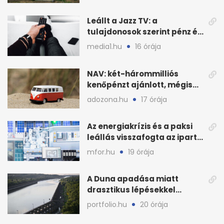
Leállt a Jazz TV: a
tulajdonosok szerint pénz és
szabályok döntöttek
media1.hu
16 órája
NAV: két-hárommilliós
kenőpénzt ajánlott, mégis
lefoglalták a hamis árut
adozona.hu
17 órája
Az energiakrízis és a paksi
leállás visszafogta az ipart,
nyáron kisebb a kár
mfor.hu
19 órája
A Duna apadása miatt
drasztikus lépésekkel
védenék a cernavodăi
portfolio.hu
20 órája
atomerőművet