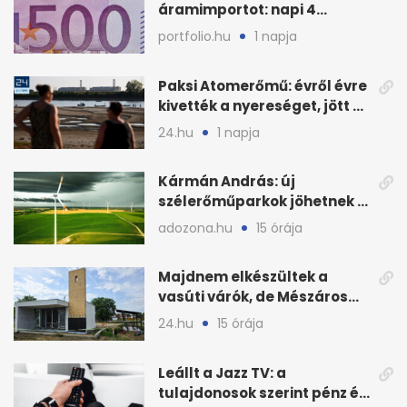
áramimportot: napi 4
milliárd forintos számla
portfolio.hu
1 napja
Paksi Atomerőmű: évről évre
kivették a nyereséget, jött a
baj
24.hu
1 napja
Kármán András: új
szélerőműparkok jöhetnek a
kormányülés döntése
adozona.hu
15 órája
nyomán
Majdnem elkészültek a
vasúti várók, de Mészáros
bizalmasa leromboltatja
24.hu
15 órája
Leállt a Jazz TV: a
tulajdonosok szerint pénz és