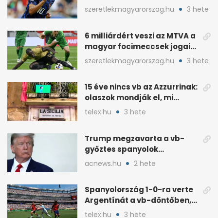
pofátlanságnak tűnt”
szeretlekmagyarorszag.hu
3 hete
6 milliárdért veszi az MTVA a
magyar focimeccsek jogait
a 2026–27-es idényre
szeretlekmagyarorszag.hu
3 hete
15 éve nincs vb az Azzurrinak:
olaszok mondják el, mi
romlott el
telex.hu
3 hete
Trump megzavarta a vb-
győztes spanyolok
ünneplését a trófeaátadón
acnews.hu
2 hete
Spanyolország 1-0-ra verte
Argentínát a vb-döntőben,
hosszabbításban
telex.hu
3 hete