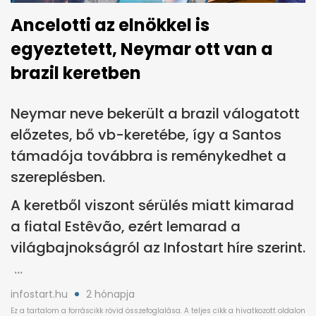
Ancelotti az elnökkel is
egyeztetett, Neymar ott van a
brazil keretben
Neymar neve bekerült a brazil válogatott
előzetes, bő vb-keretébe, így a Santos
támadója továbbra is reménykedhet a
szereplésben.
A keretből viszont sérülés miatt kimarad
a fiatal Estêvão, ezért lemarad a
világbajnokságról az Infostart híre szerint.
infostart.hu
2 hónapja