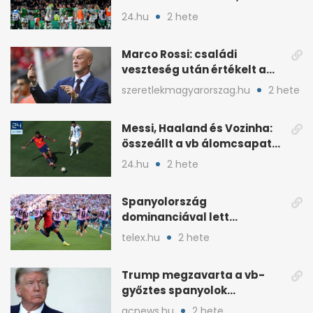
visszatér az osztályozó
24.hu
2 hete
Marco Rossi: családi
veszteség után értékelt a
vb-t követően
szeretlekmagyarorszag.hu
2 hete
Messi, Haaland és Vozinha:
összeállt a vb álomcsapata
posztonként
24.hu
2 hete
Spanyolország
dominanciával lett
világbajnok, és még jöhet a
telex.hu
2 hete
folytatás
Trump megzavarta a vb-
győztes spanyolok
ünneplését a trófeaátadón
acnews.hu
2 hete