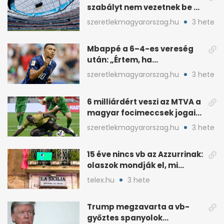
szabályt nem vezetnek be az
NB I-ben
szeretlekmagyarorszag.hu
3 hete
Mbappé a 6–4-es vereség
után: „Értem, ha
pofátlanságnak tűnt”
szeretlekmagyarorszag.hu
3 hete
6 milliárdért veszi az MTVA a
magyar focimeccsek jogait
a 2026–27-es idényre
szeretlekmagyarorszag.hu
3 hete
15 éve nincs vb az Azzurrinak:
olaszok mondják el, mi
romlott el
telex.hu
3 hete
Trump megzavarta a vb-
győztes spanyolok