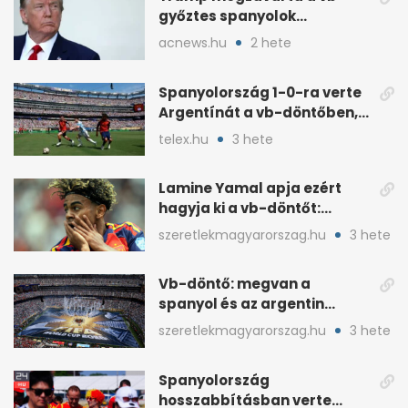
győztes spanyolok
ünneplését a trófeaátadón
acnews.hu
2 hete
Spanyolország 1-0-ra verte
Argentínát a vb-döntőben,
hosszabbításban
telex.hu
3 hete
Lamine Yamal apja ezért
hagyja ki a vb-döntőt:
otthonról szurkol
szeretlekmagyarorszag.hu
3 hete
Vb-döntő: megvan a
spanyol és az argentin
kezdő, Montiel bekerült
szeretlekmagyarorszag.hu
3 hete
Spanyolország
hosszabbításban verte