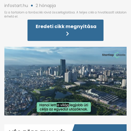
infostart.hu
2 hónapja
Eredeti cikk megnyitása
0
seconds
of