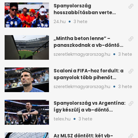
Spanyolország
hosszabbításban verte
Argentínát: Ferran Torres
24.hu
3 hete
döntött
„Mintha beton lenne” –
panaszkodnak a vb-döntő
MetLife-pályájára
szeretlekmagyarorszag.hu
3 hete
Scaloni a FIFA-hoz fordult: a
spanyolok több pihenőt
kaptak a vb-döntőre
szeretlekmagyarorszag.hu
3 hete
Spanyolország vs Argentína:
így készülj a vb-döntő
taktikai csatájára
telex.hu
3 hete
Az MLSZ döntött: két vb-