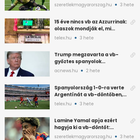
a 2026–27-es idényre
szeretlekmagyarorszag.hu
3 hete
15 éve nincs vb az Azzurrinak:
olaszok mondják el, mi
romlott el
telex.hu
3 hete
Trump megzavarta a vb-
győztes spanyolok
ünneplését a trófeaátadón
acnews.hu
2 hete
Spanyolország 1-0-ra verte
Argentínát a vb-döntőben,
hosszabbításban
telex.hu
3 hete
Lamine Yamal apja ezért
hagyja ki a vb-döntőt:
otthonról szurkol
szeretlekmagyarorszag.hu
3 hete