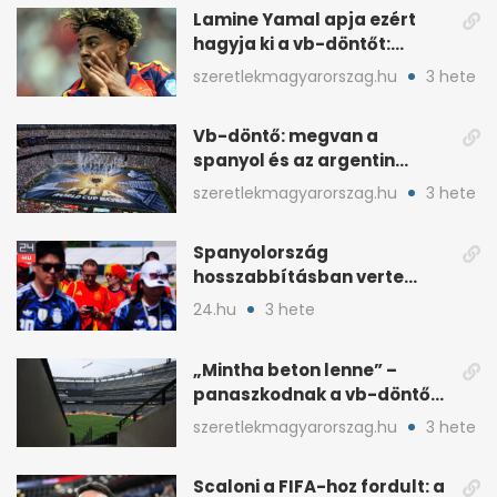
Lamine Yamal apja ezért
hagyja ki a vb-döntőt:
otthonról szurkol
szeretlekmagyarorszag.hu
3 hete
Vb-döntő: megvan a
spanyol és az argentin
kezdő, Montiel bekerült
szeretlekmagyarorszag.hu
3 hete
Spanyolország
hosszabbításban verte
Argentínát: Ferran Torres
24.hu
3 hete
döntött
„Mintha beton lenne” –
panaszkodnak a vb-döntő
MetLife-pályájára
szeretlekmagyarorszag.hu
3 hete
Scaloni a FIFA-hoz fordult: a