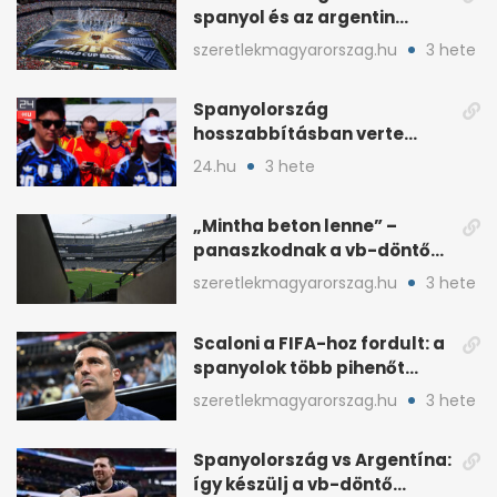
spanyol és az argentin
kezdő, Montiel bekerült
szeretlekmagyarorszag.hu
3 hete
Spanyolország
hosszabbításban verte
Argentínát: Ferran Torres
24.hu
3 hete
döntött
„Mintha beton lenne” –
panaszkodnak a vb-döntő
MetLife-pályájára
szeretlekmagyarorszag.hu
3 hete
Scaloni a FIFA-hoz fordult: a
spanyolok több pihenőt
kaptak a vb-döntőre
szeretlekmagyarorszag.hu
3 hete
Spanyolország vs Argentína:
így készülj a vb-döntő