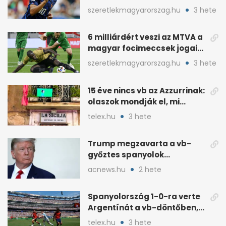
pofátlanságnak tűnt”
szeretlekmagyarorszag.hu
3 hete
6 milliárdért veszi az MTVA a
magyar focimeccsek jogait
a 2026–27-es idényre
szeretlekmagyarorszag.hu
3 hete
15 éve nincs vb az Azzurrinak:
olaszok mondják el, mi
romlott el
telex.hu
3 hete
Trump megzavarta a vb-
győztes spanyolok
ünneplését a trófeaátadón
acnews.hu
2 hete
Spanyolország 1-0-ra verte
Argentínát a vb-döntőben,
hosszabbításban
telex.hu
3 hete