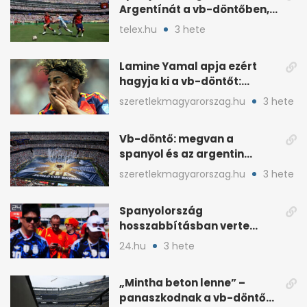
Argentínát a vb-döntőben,
hosszabbításban
telex.hu
3 hete
Lamine Yamal apja ezért
hagyja ki a vb-döntőt:
otthonról szurkol
szeretlekmagyarorszag.hu
3 hete
Vb-döntő: megvan a
spanyol és az argentin
kezdő, Montiel bekerült
szeretlekmagyarorszag.hu
3 hete
Spanyolország
hosszabbításban verte
Argentínát: Ferran Torres
24.hu
3 hete
döntött
„Mintha beton lenne” –
panaszkodnak a vb-döntő