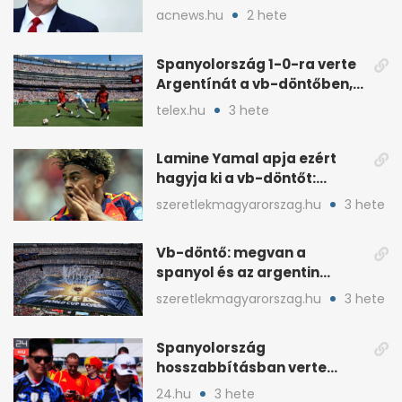
ünneplését a trófeaátadón
acnews.hu
2 hete
Spanyolország 1-0-ra verte
Argentínát a vb-döntőben,
hosszabbításban
telex.hu
3 hete
Lamine Yamal apja ezért
hagyja ki a vb-döntőt:
otthonról szurkol
szeretlekmagyarorszag.hu
3 hete
Vb-döntő: megvan a
spanyol és az argentin
kezdő, Montiel bekerült
szeretlekmagyarorszag.hu
3 hete
Spanyolország
hosszabbításban verte
Argentínát: Ferran Torres
24.hu
3 hete