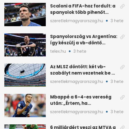
Scaloni a FIFA-hoz fordult: a
spanyolok több pihenőt
kaptak a vb-döntőre
szeretlekmagyarorszag.hu
3 hete
Spanyolország vs Argentína:
így készülj a vb-döntő
taktikai csatájára
telex.hu
3 hete
Az MLSZ döntött: két vb-
szabályt nem vezetnek be az
NB I-ben
szeretlekmagyarorszag.hu
3 hete
Mbappé a 6–4-es vereség
után: „Értem, ha
pofátlanságnak tűnt”
szeretlekmagyarorszag.hu
3 hete
6 milliárdért veszi az MTVA a