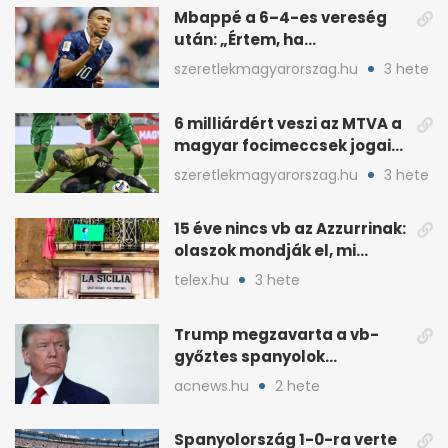
Mbappé a 6–4-es vereség
után: „Értem, ha
pofátlanságnak tűnt”
szeretlekmagyarorszag.hu
3 hete
6 milliárdért veszi az MTVA a
magyar focimeccsek jogait
a 2026–27-es idényre
szeretlekmagyarorszag.hu
3 hete
15 éve nincs vb az Azzurrinak:
olaszok mondják el, mi
romlott el
telex.hu
3 hete
Trump megzavarta a vb-
győztes spanyolok
ünneplését a trófeaátadón
acnews.hu
2 hete
Spanyolország 1-0-ra verte