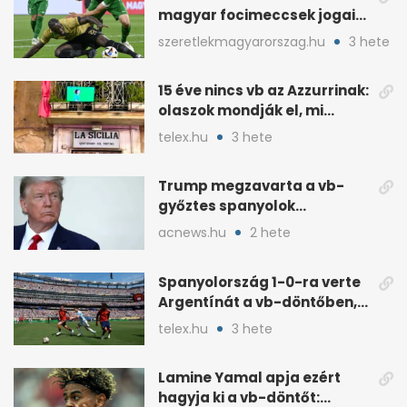
magyar focimeccsek jogait
a 2026–27-es idényre
szeretlekmagyarorszag.hu
3 hete
15 éve nincs vb az Azzurrinak:
olaszok mondják el, mi
romlott el
telex.hu
3 hete
Trump megzavarta a vb-
győztes spanyolok
ünneplését a trófeaátadón
acnews.hu
2 hete
Spanyolország 1-0-ra verte
Argentínát a vb-döntőben,
hosszabbításban
telex.hu
3 hete
Lamine Yamal apja ezért
hagyja ki a vb-döntőt: