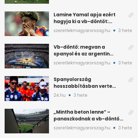
Lamine Yamal apja ezért
hagyja ki a vb-döntőt:
otthonról szurkol
szeretlekmagyarorszag.hu
3 hete
Vb-döntő: megvan a
spanyol és az argentin
kezdő, Montiel bekerült
szeretlekmagyarorszag.hu
3 hete
Spanyolország
hosszabbításban verte
Argentínát: Ferran Torres
24.hu
3 hete
döntött
„Mintha beton lenne” –
panaszkodnak a vb-döntő
MetLife-pályájára
szeretlekmagyarorszag.hu
3 hete