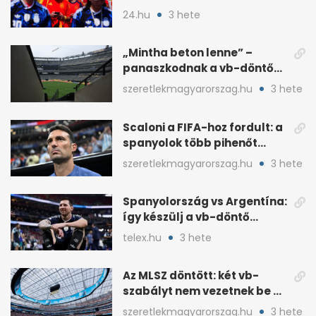
Argentínát: Ferran Torres
24.hu
3 hete
döntött
„Mintha beton lenne” –
panaszkodnak a vb-döntő
MetLife-pályájára
szeretlekmagyarorszag.hu
3 hete
Scaloni a FIFA-hoz fordult: a
spanyolok több pihenőt
kaptak a vb-döntőre
szeretlekmagyarorszag.hu
3 hete
Spanyolország vs Argentína:
így készülj a vb-döntő
taktikai csatájára
telex.hu
3 hete
Az MLSZ döntött: két vb-
szabályt nem vezetnek be az
NB I-ben
szeretlekmagyarorszag.hu
3 hete