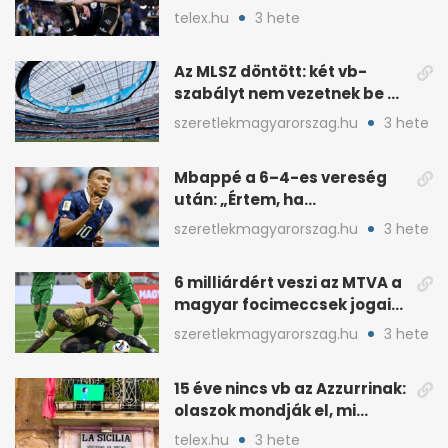
taktikai csatájára
telex.hu
3 hete
Az MLSZ döntött: két vb-
szabályt nem vezetnek be az
NB I-ben
szeretlekmagyarorszag.hu
3 hete
Mbappé a 6–4-es vereség
után: „Értem, ha
pofátlanságnak tűnt”
szeretlekmagyarorszag.hu
3 hete
6 milliárdért veszi az MTVA a
magyar focimeccsek jogait
a 2026–27-es idényre
szeretlekmagyarorszag.hu
3 hete
15 éve nincs vb az Azzurrinak:
olaszok mondják el, mi
romlott el
telex.hu
3 hete