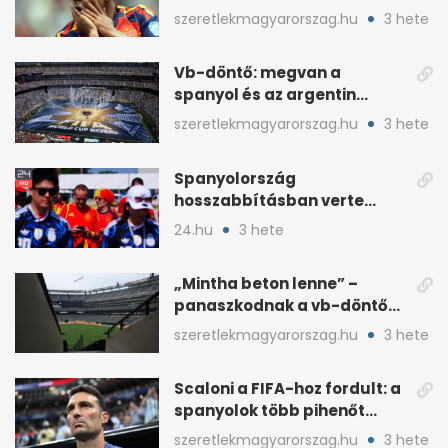
otthonról szurkol
szeretlekmagyarorszag.hu
3 hete
Vb-döntő: megvan a
spanyol és az argentin
kezdő, Montiel bekerült
szeretlekmagyarorszag.hu
3 hete
Spanyolország
hosszabbításban verte
Argentínát: Ferran Torres
24.hu
3 hete
döntött
„Mintha beton lenne” –
panaszkodnak a vb-döntő
MetLife-pályájára
szeretlekmagyarorszag.hu
3 hete
Scaloni a FIFA-hoz fordult: a
spanyolok több pihenőt
kaptak a vb-döntőre
szeretlekmagyarorszag.hu
3 hete