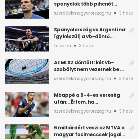
spanyolok több pihenőt
kaptak a vb-döntőre
szeretlekmagyarorszag.hu
3 hete
Spanyolország vs Argentína:
így készülj a vb-döntő
taktikai csatájára
telex.hu
3 hete
Az MLSZ döntött: két vb-
szabályt nem vezetnek be az
NB I-ben
szeretlekmagyarorszag.hu
3 hete
Mbappé a 6–4-es vereség
után: „Értem, ha
pofátlanságnak tűnt”
szeretlekmagyarorszag.hu
3 hete
6 milliárdért veszi az MTVA a
magyar focimeccsek jogait