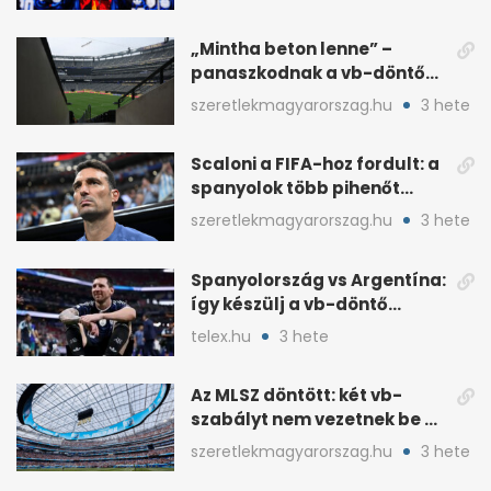
döntött
„Mintha beton lenne” –
panaszkodnak a vb-döntő
MetLife-pályájára
szeretlekmagyarorszag.hu
3 hete
Scaloni a FIFA-hoz fordult: a
spanyolok több pihenőt
kaptak a vb-döntőre
szeretlekmagyarorszag.hu
3 hete
Spanyolország vs Argentína:
így készülj a vb-döntő
taktikai csatájára
telex.hu
3 hete
Az MLSZ döntött: két vb-
szabályt nem vezetnek be az
NB I-ben
szeretlekmagyarorszag.hu
3 hete