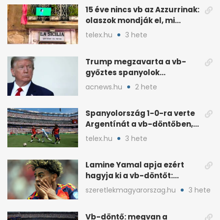
15 éve nincs vb az Azzurrinak:
olaszok mondják el, mi
romlott el
telex.hu
3 hete
Trump megzavarta a vb-
győztes spanyolok
ünneplését a trófeaátadón
acnews.hu
2 hete
Spanyolország 1-0-ra verte
Argentínát a vb-döntőben,
hosszabbításban
telex.hu
3 hete
Lamine Yamal apja ezért
hagyja ki a vb-döntőt:
otthonról szurkol
szeretlekmagyarorszag.hu
3 hete
Vb-döntő: megvan a