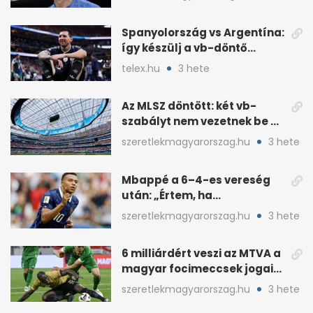
Spanyolország vs Argentína:
így készülj a vb-döntő
taktikai csatájára
telex.hu
3 hete
Az MLSZ döntött: két vb-
szabályt nem vezetnek be az
NB I-ben
szeretlekmagyarorszag.hu
3 hete
Mbappé a 6–4-es vereség
után: „Értem, ha
pofátlanságnak tűnt”
szeretlekmagyarorszag.hu
3 hete
6 milliárdért veszi az MTVA a
magyar focimeccsek jogait
a 2026–27-es idényre
szeretlekmagyarorszag.hu
3 hete