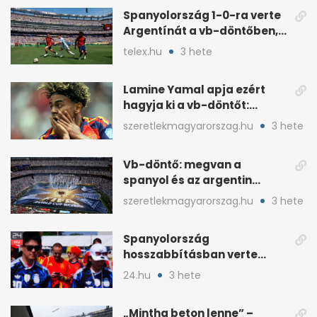
Spanyolország 1-0-ra verte
Argentínát a vb-döntőben,
hosszabbításban
telex.hu
3 hete
Lamine Yamal apja ezért
hagyja ki a vb-döntőt:
otthonról szurkol
szeretlekmagyarorszag.hu
3 hete
Vb-döntő: megvan a
spanyol és az argentin
kezdő, Montiel bekerült
szeretlekmagyarorszag.hu
3 hete
Spanyolország
hosszabbításban verte
Argentínát: Ferran Torres
24.hu
3 hete
döntött
„Mintha beton lenne” –