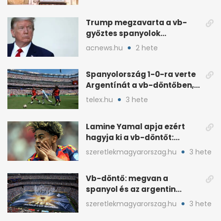
Trump megzavarta a vb-
győztes spanyolok
ünneplését a trófeaátadón
acnews.hu
2 hete
Spanyolország 1-0-ra verte
Argentínát a vb-döntőben,
hosszabbításban
telex.hu
3 hete
Lamine Yamal apja ezért
hagyja ki a vb-döntőt:
otthonról szurkol
szeretlekmagyarorszag.hu
3 hete
Vb-döntő: megvan a
spanyol és az argentin
kezdő, Montiel bekerült
szeretlekmagyarorszag.hu
3 hete