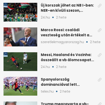
Új korszak jöhet az NB I-ben:
NER-en kívüli szezon,
visszatér az osztályozó
24.hu
2 hete
Marco Rossi: családi
veszteség után értékelt a
vb-t követően
szeretlekmagyarorszag.hu
2 hete
Messi, Haaland és Vozinha:
összeállt a vb álomcsapata
posztonként
24.hu
2 hete
Spanyolország
dominanciával lett
világbajnok, és még jöhet a
telex.hu
2 hete
folytatás
Trump megzavarta a vb-