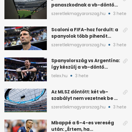
panaszkodnak a vb-döntő
MetLife-pályájára
szeretlekmagyarorszag.hu
3 hete
Scaloni a FIFA-hoz fordult: a
spanyolok több pihenőt
kaptak a vb-döntőre
szeretlekmagyarorszag.hu
3 hete
Spanyolország vs Argentína:
így készülj a vb-döntő
taktikai csatájára
telex.hu
3 hete
Az MLSZ döntött: két vb-
szabályt nem vezetnek be az
NB I-ben
szeretlekmagyarorszag.hu
3 hete
Mbappé a 6–4-es vereség
után: „Értem, ha