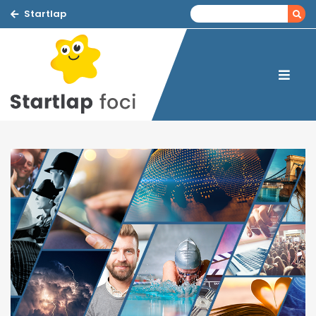
Startlap