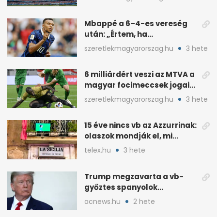
Mbappé a 6–4-es vereség
után: „Értem, ha
pofátlanságnak tűnt”
szeretlekmagyarorszag.hu
3 hete
6 milliárdért veszi az MTVA a
magyar focimeccsek jogait
a 2026–27-es idényre
szeretlekmagyarorszag.hu
3 hete
15 éve nincs vb az Azzurrinak:
olaszok mondják el, mi
romlott el
telex.hu
3 hete
Trump megzavarta a vb-
győztes spanyolok
ünneplését a trófeaátadón
acnews.hu
2 hete