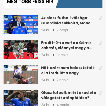
MÉG TÖBB FRISS HÍR
1
minute,
58
seconds
Az olasz futball válsága:
Guardiola sokkolta, Mancini
visszatérése vitát szült
24.hu
7 órája
Fradi 1-0-ra verte a Górnik
Zabrzét, előnnyel megy a
visszavágóra
24.hu
1 napja
NB I: ezért nem halasztották
el a fordulót a nagy
kánikulában
24.hu
2 napja
Olasz futball: miért akad el a
válogatott utánpótlása?
24.hu
4 napja