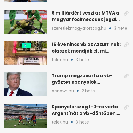
6 milliárdért veszi az MTVA a
magyar focimeccsek jogait
a 2026–27-es idényre
szeretlekmagyarorszag.hu
3 hete
15 éve nincs vb az Azzurrinak:
olaszok mondják el, mi
romlott el
telex.hu
3 hete
Trump megzavarta a vb-
győztes spanyolok
ünneplését a trófeaátadón
acnews.hu
2 hete
Spanyolország 1-0-ra verte
Argentínát a vb-döntőben,
hosszabbításban
telex.hu
3 hete