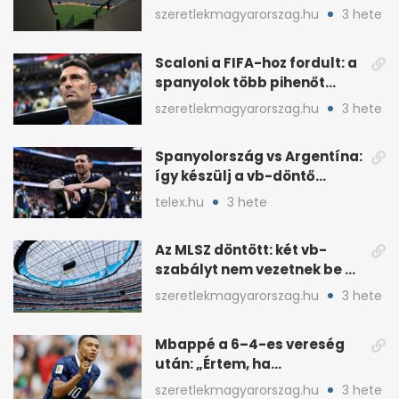
MetLife-pályájára
szeretlekmagyarorszag.hu
3 hete
Scaloni a FIFA-hoz fordult: a
spanyolok több pihenőt
kaptak a vb-döntőre
szeretlekmagyarorszag.hu
3 hete
Spanyolország vs Argentína:
így készülj a vb-döntő
taktikai csatájára
telex.hu
3 hete
Az MLSZ döntött: két vb-
szabályt nem vezetnek be az
NB I-ben
szeretlekmagyarorszag.hu
3 hete
Mbappé a 6–4-es vereség
után: „Értem, ha
pofátlanságnak tűnt”
szeretlekmagyarorszag.hu
3 hete