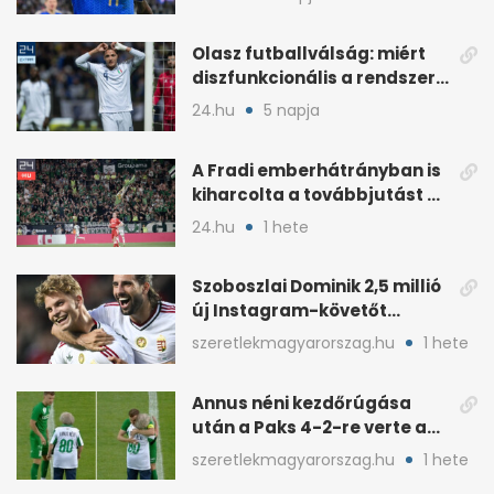
Olasz futballválság: miért
diszfunkcionális a rendszer?
1. rész
24.hu
5 napja
A Fradi emberhátrányban is
kiharcolta a továbbjutást a
Twente ellen
24.hu
1 hete
Szoboszlai Dominik 2,5 millió
új Instagram-követőt
szerzett egy év alatt
szeretlekmagyarorszag.hu
1 hete
Annus néni kezdőrúgása
után a Paks 4-2-re verte a
Fradit
szeretlekmagyarorszag.hu
1 hete