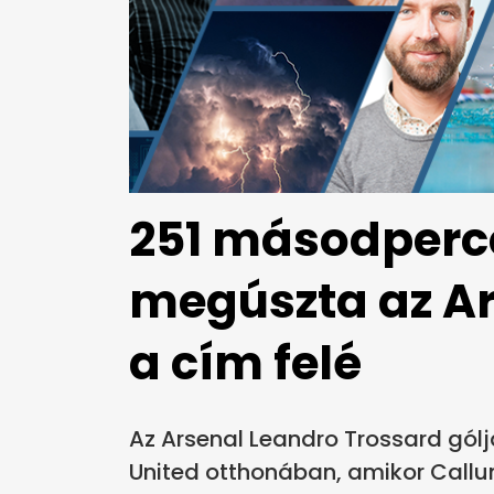
251 másodperc
megúszta az Ar
a cím felé
Az Arsenal Leandro Trossard gól
United otthonában, amikor Callu