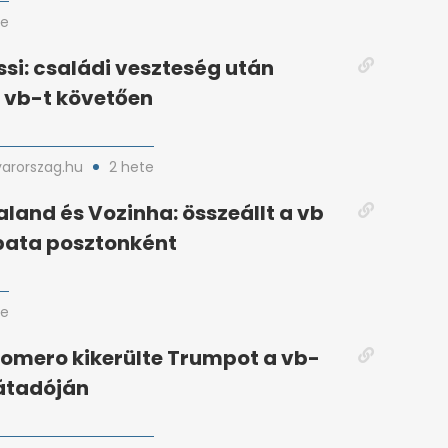
te
si: családi veszteség után
a vb-t követően
arorszag.hu
2 hete
aland és Vozinha: összeállt a vb
ata posztonként
te
Romero kikerülte Trumpot a vb-
átadóján