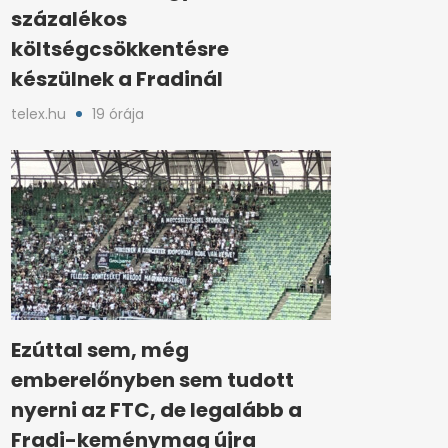
százalékos
költségcsökkentésre
készülnek a Fradinál
telex.hu
19 órája
Ezúttal sem, még
emberelőnyben sem tudott
nyerni az FTC, de legalább a
Fradi-keménymag újra