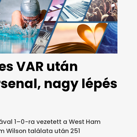
es VAR után
senal, nagy lépés
jával 1–0-ra vezetett a West Ham
m Wilson találata után 251