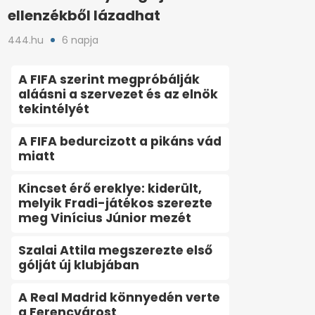
ellenzékből lázadhat
444.hu
6 napja
A FIFA szerint megpróbálják
aláásni a szervezet és az elnök
tekintélyét
A FIFA bedurcizott a pikáns vád
miatt
Kincset érő ereklye: kiderült,
melyik Fradi-játékos szerezte
meg Vinícius Júnior mezét
Szalai Attila megszerezte első
gólját új klubjában
A Real Madrid könnyedén verte
a Ferencvárost