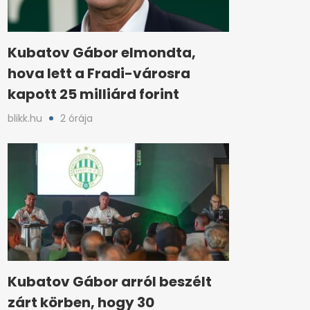
Kubatov Gábor elmondta,
hova lett a Fradi-városra
kapott 25 milliárd forint
blikk.hu
2 órája
Kubatov Gábor arról beszélt
zárt körben, hogy 30