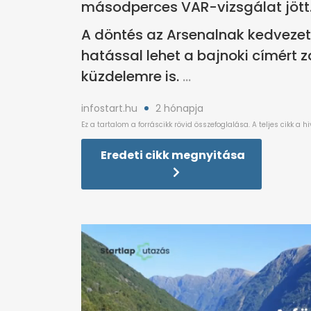
másodperces VAR-vizsgálat jött
A döntés az Arsenalnak kedvezett,
hatással lehet a bajnoki címért zaj
küzdelemre is.
infostart.hu
2 hónapja
Eredeti cikk megnyitása