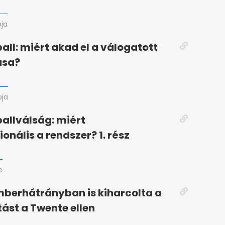
pja
ball: miért akad el a válogatott
ása?
pja
ballválság: miért
onális a rendszer? 1. rész
e
mberhátrányban is kiharcolta a
ást a Twente ellen