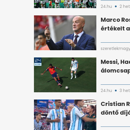
24.hu
2 he
Marco Ros
értékelt 
szeretlekmagy
Messi, Ha
álomcsap
24.hu
3 he
Cristian 
döntő díj