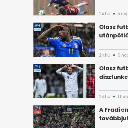
24.hu
5 na
Olasz fut
utánpótl
24.hu
6 na
Olasz fut
diszfunkci
24.hu
1 het
A Fradi e
továbbjut