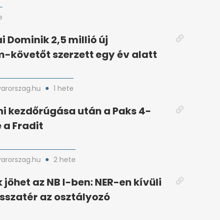
e
 Dominik 2,5 millió új
-követőt szerzett egy év alatt
arorszag.hu
1 hete
i kezdőrúgása után a Paks 4-
 a Fradit
arorszag.hu
2 hete
 jöhet az NB I-ben: NER-en kívüli
isszatér az osztályozó