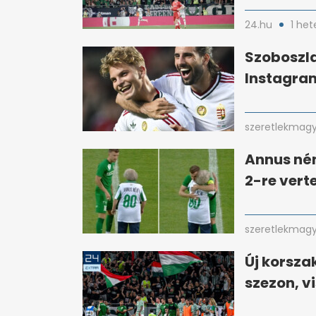
24.hu
1 het
Szoboszlai
Instagram
szeretlekmagy
Annus nén
2-re verte
szeretlekmagy
Új korszak
szezon, v