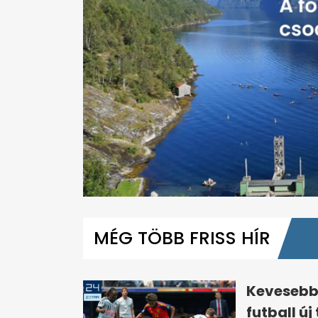
0
seconds
of
MÉG TÖBB FRISS HÍR
1
minute,
30
seconds
Volume
0%
Kevesebb 
futball új