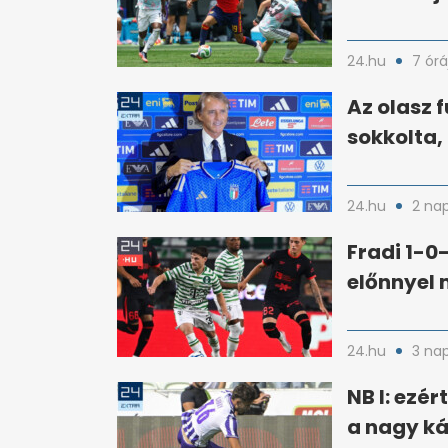
24.hu
7 órá
Az olasz 
sokkolta,
24.hu
2 na
Fradi 1-0
előnnyel
24.hu
3 na
NB I: ezér
a nagy k