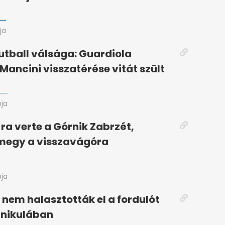
ja
futball válsága: Guardiola
 Mancini visszatérése vitát szült
pja
-ra verte a Górnik Zabrzét,
 megy a visszavágóra
pja
t nem halasztották el a fordulót
ánikulában