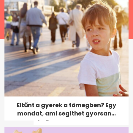
Ezek a kütyük mindig velem
Eltűnt a gyerek a tömegben? Egy
vannak repüléskor, hogy
mondat, ami segíthet gyorsan...
nyugodtabb...