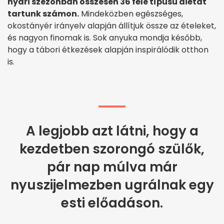
nyári szezonban összesen 36 féle típusú diétát
tartunk számon.
Mindeközben egészséges,
okostányér irányelv alapján állítjuk össze az ételeket,
és nagyon finomak is. Sok anyuka mondja később,
hogy a tábori étkezések alapján inspirálódik otthon
is.
A legjobb azt látni, hogy a
kezdetben szorongó szülők,
pár nap múlva már
nyuszijelmezben ugrálnak egy
esti előadáson.