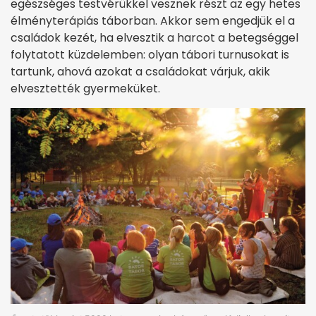
egészséges testvérükkel vesznek részt az egy hetes
élményterápiás táborban. Akkor sem engedjük el a
családok kezét, ha elvesztik a harcot a betegséggel
folytatott küzdelemben: olyan tábori turnusokat is
tartunk, ahová azokat a családokat várjuk, akik
elvesztették gyermeküket.