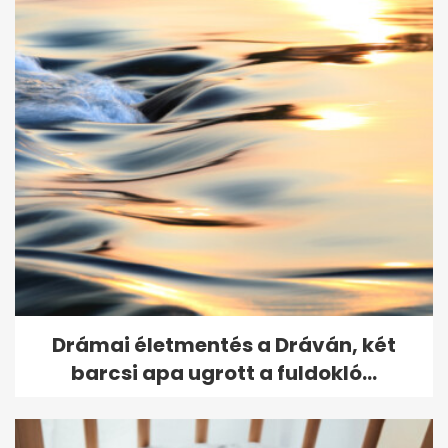
Portugál gályák miatt zártak
le strandokat...
Drámai életmentés a Dráván, két
barcsi apa ugrott a fuldokló...