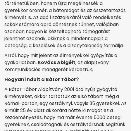
történetükben, hanem újra megélhessék a
gyerekkor örömét, a bátorságot és az összetartozás
élményét is. Az adó 1 százalékáról való rendelkezés
sokak számára apró döntésnek tűnhet, valójában
azonban nagyon is kézzelfogható támogatást
jelenthet azoknak, akiknek a mindennapjait a
betegség, a kezelések és a bizonytalanság formálja.
Arról, hogy mit jelent az élményekkel gyógyítás a
gyakorlatban,
Kovács Abigélt
, az alapítvány
kommunikációs managerét kérdeztük.
Hogyan indult a Bátor Tábor?
A Bátor Tábor Alapítvány 2001 óta nyújt gyógyító
élményeket, akkor tartottuk az első tábort még a
Római-parton, egy osztálynyi, vagyis 35 gyerekkel. Az
elmúlt 25 év alatt akkorára nőtte ki magát ez a
kezdeményezés, hogy ma már évente 5000 beteg
gyereknek, családtagnak és osztálytársnak segítünk