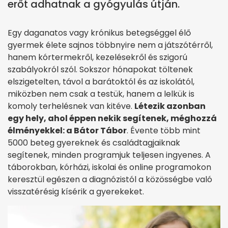
erőt adhatnak a gyógyulás útján.
Egy daganatos vagy krónikus betegséggel élő
gyermek élete sajnos többnyire nem a játszótérről,
hanem kórtermekről, kezelésekről és szigorú
szabályokról szól. Sokszor hónapokat töltenek
elszigetelten, távol a barátoktól és az iskolától,
miközben nem csak a testük, hanem a lelkük is
komoly terhelésnek van kitéve.
Létezik azonban
egy hely, ahol éppen nekik segítenek, méghozzá
élményekkel: a Bátor Tábor
. Évente több mint
5000 beteg gyereknek és családtagjaiknak
segítenek, minden programjuk teljesen ingyenes. A
táborokban, kórházi, iskolai és online programokon
keresztül egészen a diagnózistól a közösségbe való
visszatérésig kísérik a gyerekeket.