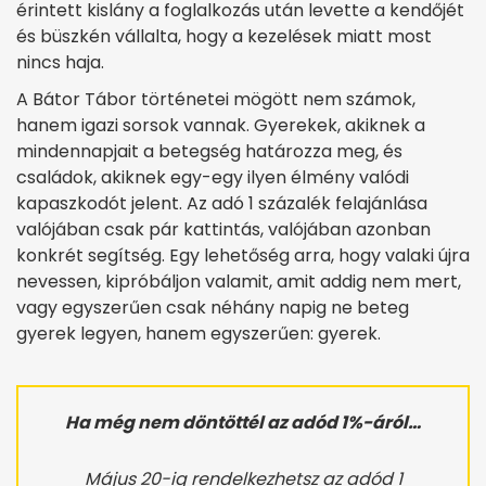
érintett kislány a foglalkozás után levette a kendőjét
és büszkén vállalta, hogy a kezelések miatt most
nincs haja.
A Bátor Tábor történetei mögött nem számok,
hanem igazi sorsok vannak. Gyerekek, akiknek a
mindennapjait a betegség határozza meg, és
családok, akiknek egy-egy ilyen élmény valódi
kapaszkodót jelent. Az adó 1 százalék felajánlása
valójában csak pár kattintás, valójában azonban
konkrét segítség. Egy lehetőség arra, hogy valaki újra
nevessen, kipróbáljon valamit, amit addig nem mert,
vagy egyszerűen csak néhány napig ne beteg
gyerek legyen, hanem egyszerűen: gyerek.
Ha még nem döntöttél az adód 1%-áról…
Május 20-ig rendelkezhetsz az adód 1