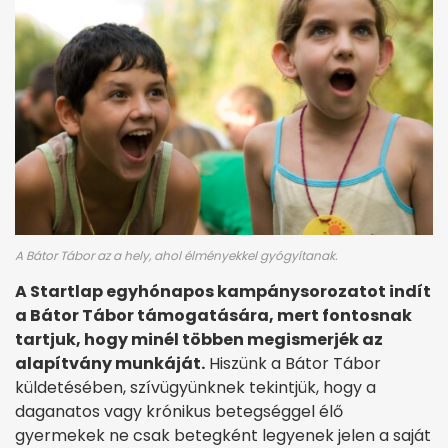
A Bátor Tábor az a hely, ahol élményekkel gyógyítanak.
A Startlap egyhónapos kampánysorozatot indít
a Bátor Tábor támogatására, mert fontosnak
tartjuk, hogy minél többen megismerjék az
alapítvány munkáját.
Hiszünk a Bátor Tábor
küldetésében, szívügyünknek tekintjük, hogy a
daganatos vagy krónikus betegséggel élő
gyermekek ne csak betegként legyenek jelen a saját