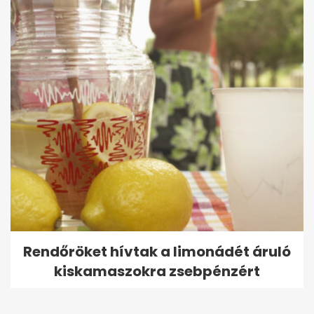
Rendőröket hívtak a limonádét áruló
kiskamaszokra zsebpénzért