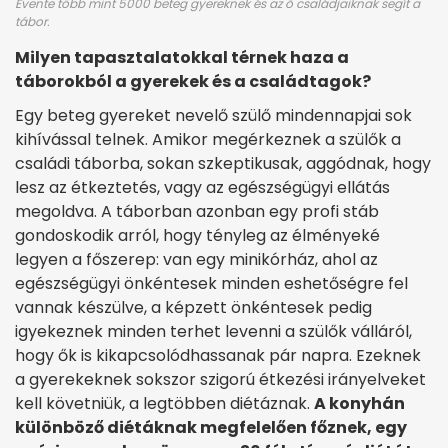
Évente több mint 5000 beteg gyereknek és az ő családjaiknak segít a
tábor.
Milyen tapasztalatokkal térnek haza a
táborokból a gyerekek és a családtagok?
Egy beteg gyereket nevelő szülő mindennapjai sok
kihívással telnek. Amikor megérkeznek a szülők a
családi táborba, sokan szkeptikusak, aggódnak, hogy
lesz az étkeztetés, vagy az egészségügyi ellátás
megoldva. A táborban azonban egy profi stáb
gondoskodik arról, hogy tényleg az élményeké
legyen a főszerep: van egy minikórház, ahol az
egészségügyi önkéntesek minden eshetőségre fel
vannak készülve, a képzett önkéntesek pedig
igyekeznek minden terhet levenni a szülők válláról,
hogy ők is kikapcsolódhassanak pár napra. Ezeknek
a gyerekeknek sokszor szigorú étkezési irányelveket
kell követniük, a legtöbben diétáznak.
A konyhán
különböző diétáknak megfelelően főznek, egy