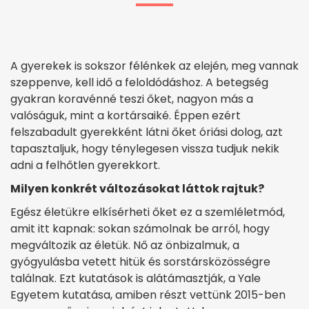
A gyerekek is sokszor félénkek az elején, meg vannak
szeppenve, kell idő a feloldódáshoz. A betegség
gyakran koravénné teszi őket, nagyon más a
valóságuk, mint a kortársaiké. Éppen ezért
felszabadult gyerekként látni őket óriási dolog, azt
tapasztaljuk, hogy ténylegesen vissza tudjuk nekik
adni a felhőtlen gyerekkort.
Milyen konkrét változásokat láttok rajtuk?
Egész életükre elkísérheti őket ez a szemléletmód,
amit itt kapnak: sokan számolnak be arról, hogy
megváltozik az életük. Nő az önbizalmuk, a
gyógyulásba vetett hitük és sorstársközösségre
találnak. Ezt kutatások is alátámasztják, a Yale
Egyetem kutatása, amiben részt vettünk 2015-ben