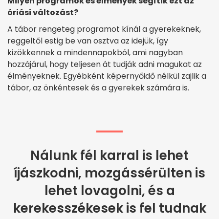
Milyen programok és élmények segítik ezt az
óriási változást?
A tábor rengeteg programot kínál a gyerekeknek,
reggeltől estig be van osztva az idejük, így
kizökkennek a mindennapokból, ami nagyban
hozzájárul, hogy teljesen át tudják adni magukat az
élményeknek. Egyébként képernyőidő nélkül zajlik a
tábor, az önkéntesek és a gyerekek számára is.
Nálunk fél karral is lehet
íjászkodni, mozgássérülten is
lehet lovagolni, és a
kerekesszékesek is fel tudnak