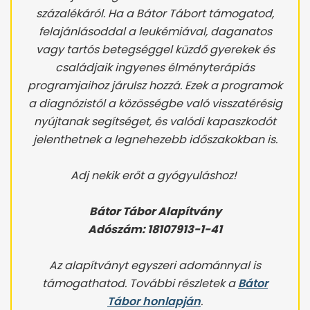
százalékáról. Ha a Bátor Tábort támogatod,
felajánlásoddal a leukémiával, daganatos
vagy tartós betegséggel küzdő gyerekek és
családjaik ingyenes élményterápiás
programjaihoz járulsz hozzá. Ezek a programok
a diagnózistól a közösségbe való visszatérésig
nyújtanak segítséget, és valódi kapaszkodót
jelenthetnek a legnehezebb időszakokban is.
Adj nekik erőt a gyógyuláshoz!
Bátor Tábor Alapítvány
Adószám: 18107913-1-41
Az alapítványt egyszeri adománnyal is
támogathatod. További részletek a
Bátor
Tábor honlapján
.