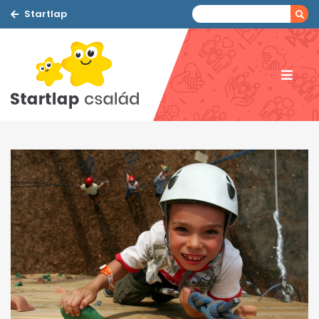
Startlap