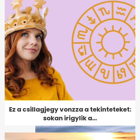
Tartós használt autó pár
százezerért: 20 év felett is jól...
Ez a csillagjegy vonzza a tekinteteket:
sokan irigylik a...