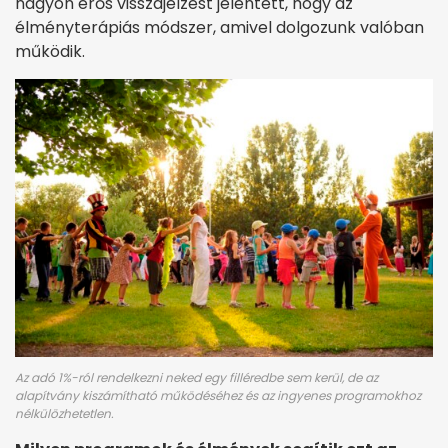
nagyon erős visszajelzést jelentett, hogy az
élményterápiás módszer, amivel dolgozunk valóban
működik.
Az adó 1%-ról rendelkezni neked egy filléredbe sem kerül, de az
alapítvány kiszámítható működéséhez és az ingyenes programokhoz
nélkülözhetetlen.