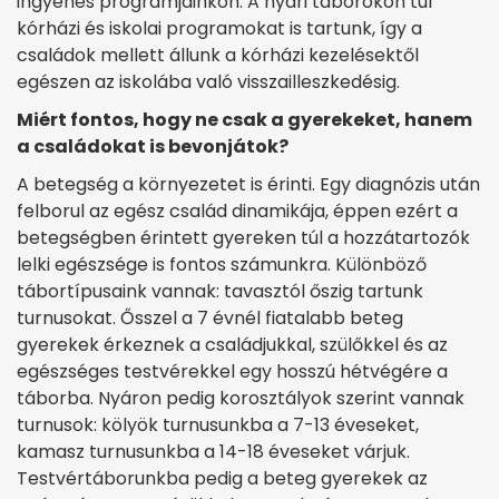
ingyenes programjainkon. A nyári táborokon túl
kórházi és iskolai programokat is tartunk, így a
családok mellett állunk a kórházi kezelésektől
egészen az iskolába való visszailleszkedésig.
Miért fontos, hogy ne csak a gyerekeket, hanem
a családokat is bevonjátok?
A betegség a környezetet is érinti. Egy diagnózis után
felborul az egész család dinamikája, éppen ezért a
betegségben érintett gyereken túl a hozzátartozók
lelki egészsége is fontos számunkra. Különböző
tábortípusaink vannak: tavasztól őszig tartunk
turnusokat. Ősszel a 7 évnél fiatalabb beteg
gyerekek érkeznek a családjukkal, szülőkkel és az
egészséges testvérekkel egy hosszú hétvégére a
táborba. Nyáron pedig korosztályok szerint vannak
turnusok: kölyök turnusunkba a 7-13 éveseket,
kamasz turnusunkba a 14-18 éveseket várjuk.
Testvértáborunkba pedig a beteg gyerekek az