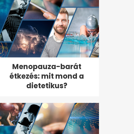
Menopauza-barát
étkezés: mit mond a
dietetikus?