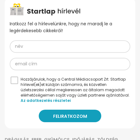
Iratkozz fel a hírlevelünkre, hogy ne maradj le a
legérdekesebb cikkekről!
Hozzájárulok, hogy a Central Médiacsoport Zrt. Startlap
hírlevel(ek)et küldjön számomra, és közvetlen
üzletszerzési céllal megkeressen az általam megadott
elérhetőségeimen saját vagy üzleti partnerei ajánlatával.
Az adatkezelés részletei
DRÁGULÁS
EPER
GYÜMÖLCS
IDŐJÁRÁS
ZÖLDSÉG