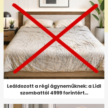
Leáldozott a régi ágyneműknek: a Lidl
szombattól 4999 forintért...