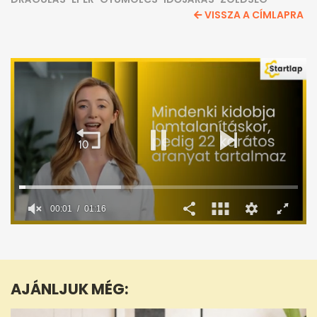
VISSZA A CÍMLAPRA
00:02
01:16
0
seconds
of
1
minute,
AJÁNLJUK MÉG:
16
seconds