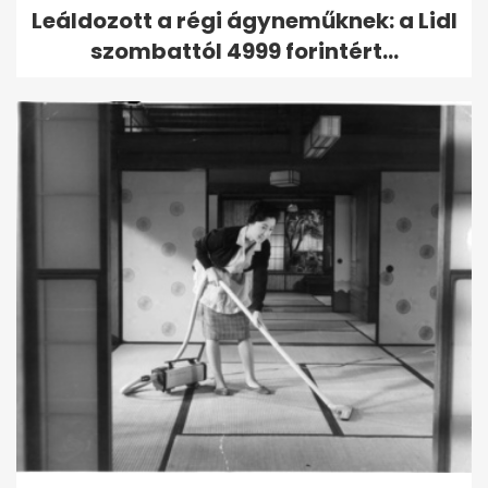
Leáldozott a régi ágyneműknek: a Lidl
szombattól 4999 forintért...