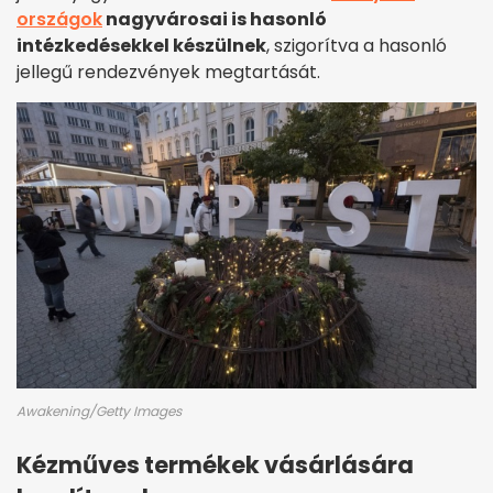
országok
nagyvárosai is hasonló
intézkedésekkel készülnek
, szigorítva a hasonló
jellegű rendezvények megtartását.
Awakening/Getty Images
Kézműves termékek vásárlására