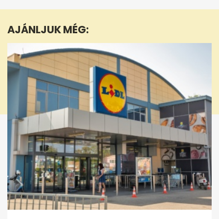
of
50
seconds
AJÁNLJUK MÉG: