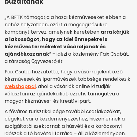
buzdítanak
„A BFTK támogatja a hazai kézműveseket ebben a
nehéz helyzetben, ezért a megsegítésükre
kampányt tervez, amelynek keretében
arra kérjük
a lakosságot, hogy az idei ünnepekre is
kézműves termékeket vásároljanak és
ajándékozzanak
” – idézi a közlemény Faix Csabát,
a társaság ügyvezetőjét.
Faix Csaba hozzátette, hogy a vásárra jelentkező
kézművesek és iparművészek többsége rendelkezik
webshoppal
, ahol a vásárlók online ki tudják
választani az ajándékaikat, ezzel is támogatva a
magyar kézműves- és kreatív ipart.
A főváros turisztikai cége további csatlakozókat,
cégeket vár a kezdeményezéshez, hiszen ennek a
szolgáltatói szektornak a húsvéti és a karácsonyi
időszak a fő bevételi forrása – áll a közleményben.