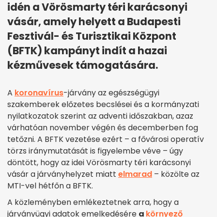
idén a Vörösmarty téri karácsonyi
vásár, amely helyett a Budapesti
Fesztivál- és Turisztikai Központ
(BFTK) kampányt indít a hazai
kézművesek támogatására.
A
koronavírus
-járvány az egészségügyi
szakemberek előzetes becslései és a kormányzati
nyilatkozatok szerint az adventi időszakban, azaz
várhatóan november végén és decemberben fog
tetőzni. A BFTK vezetése ezért – a fővárosi operatív
törzs iránymutatását is figyelembe véve – úgy
döntött, hogy az idei Vörösmarty téri karácsonyi
vásár a járványhelyzet miatt
elmarad
– közölte az
MTI-vel hétfőn a BFTK.
A közleményben emlékeztetnek arra, hogy a
járványügyi adatok emelkedésére
a
környező