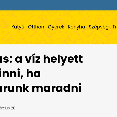
Kütyü
Otthon
Gyerek
Konyha
Szépség
T
: a víz helyett
nni, ha
karunk maradni
rcius 28.