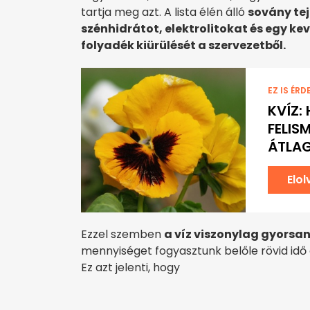
tartja meg azt. A lista élén álló
sovány tej
szénhidrátot, elektrolitokat és egy kev
folyadék kiürülését a szervezetből.
EZ IS ÉRD
KVÍZ:
FELIS
ÁTLAG
Elo
Ezzel szemben
a víz viszonylag gyorsa
mennyiséget fogyasztunk belőle rövid idő a
Ez azt jelenti, hogy