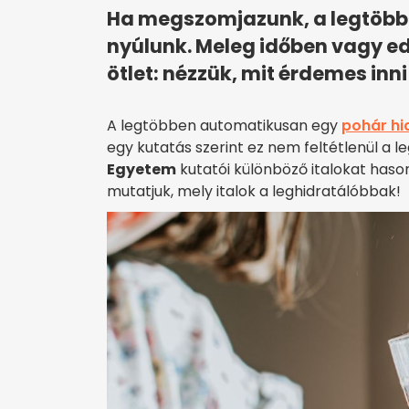
Ha megszomjazunk, a legtöbbe
nyúlunk. Meleg időben vagy e
ötlet: nézzük, mit érdemes inni
A legtöbben automatikusan egy
pohár hi
egy kutatás szerint ez nem feltétlenül a
Egyetem
kutatói különböző italokat haso
mutatjuk, mely italok a leghidratálóbbak!