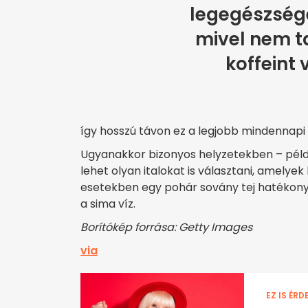
legegészség
mivel nem t
koffeint 
így hosszú távon ez a legjobb mindennapi 
Ugyanakkor bizonyos helyzetekben – péld
lehet olyan italokat is választani, amelyek
esetekben egy pohár sovány tej hatékony
a sima víz.
Borítókép forrása: Getty Images
via
EZ IS ÉRD