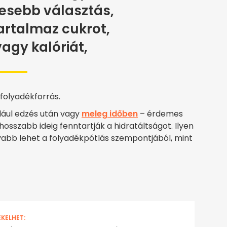
esebb választás,
artalmaz cukrot,
vagy kalóriát,
folyadékforrás.
ául edzés után vagy
meleg időben
– érdemes
 hosszabb ideig fenntartják a hidratáltságot. Ilyen
abb lehet a folyadékpótlás szempontjából, mint
EKELHET: