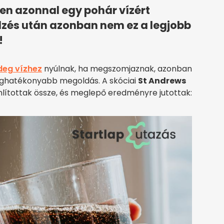
n azonnal egy pohár vízért
dzés után azonban nem ez a legjobb
!
deg vízhez
nyúlnak, ha megszomjaznak, azonban
 leghatékonyabb megoldás. A skóciai
St Andrews
nlítottak össze, és meglepő eredményre jutottak: