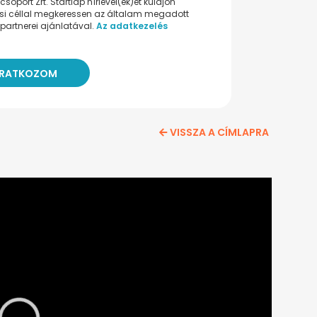
oport Zrt. Startlap hírlevel(ek)et küldjön
ési céllal megkeressen az általam megadott
partnerei ajánlatával.
Az adatkezelés
VISSZA A CÍMLAPRA