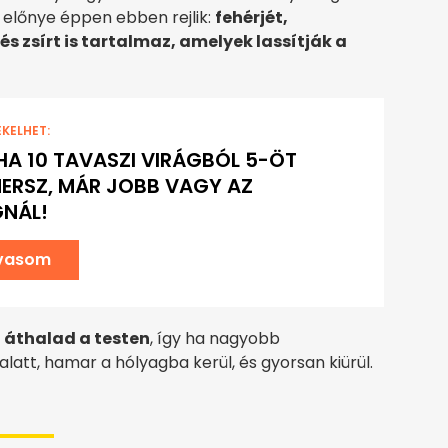
előnye éppen ebben rejlik:
fehérjét,
és zsírt is tartalmaz, amelyek lassítják a
EKELHET:
 HA 10 TAVASZI VIRÁGBÓL 5-ÖT
MERSZ, MÁR JOBB VAGY AZ
NÁL!
lvasom
n áthalad a testen
, így ha nagyobb
latt, hamar a hólyagba kerül, és gyorsan kiürül.