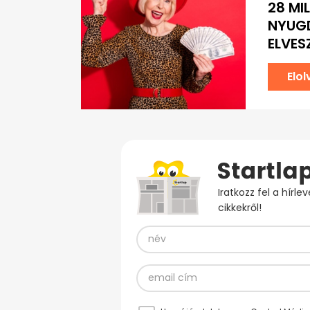
28 MI
NYUGD
ELVES
Elo
Iratkozz fel a hírl
cikkekről!