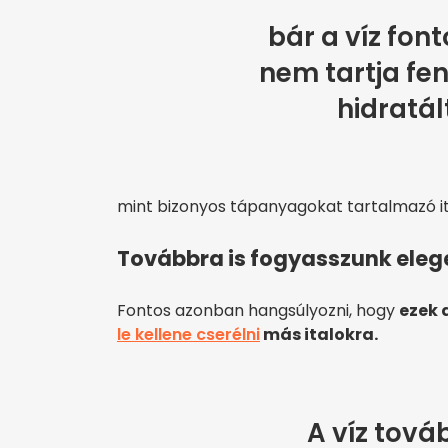
bár a víz fon
nem tartja fe
hidratál
mint bizonyos tápanyagokat tartalmazó it
Továbbra is fogyasszunk eleg
Fontos azonban hangsúlyozni, hogy
ezek 
le kellene cserélni
más italokra.
A víz tová