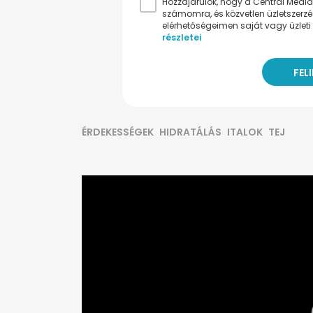
Hozzájárulok, hogy a Central Médiacs
számomra, és közvetlen üzletszerz
elérhetőségeimen saját vagy üzleti 
részletei
ÉRDEKESSÉGEK
HIDRATÁLÁS
ITALOK
TEJ