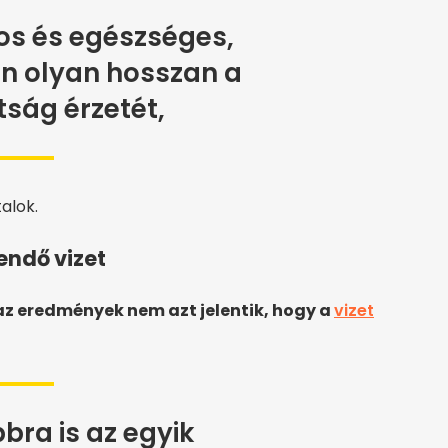
tos és egészséges,
nn olyan hosszan a
tság érzetét,
alok.
endő vizet
az eredmények nem azt jelentik, hogy a
vizet
bbra is az egyik