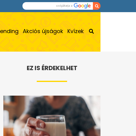
rending
Akciós újságok
Kvízek
EZ IS ÉRDEKELHET