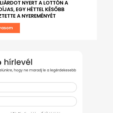
LLIÁRDOT NYERT A LOTTÓN A
ÍJAS, EGY HÉTTEL KÉSŐBB
ZTETTE A NYEREMÉNYÉT
lvasom
evelünkre, hogy ne maradj le a legérdekesebb