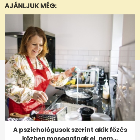
AJÁNLJUK MÉG:
41
seconds
A pszichológusok szerint akik főzés
közben mosogatnak el, nem...