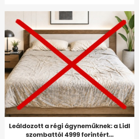
Leáldozott a régi ágyneműknek: a Lidl
szombattól 4999 forintért...