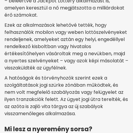
– beleértve a Jackpot Lottery alkalmazást is,
amelyen keresztül a nő megjátszotta a milliárdokat
érő számokat.
Ezek az alkalmazások lehetővé tették, hogy
felhasználók mobilon vagy weben lottószelvényeket
rendeljenek, amelyeket aztán egy helyi, engedéllyel
rendelkező kisboltban vagy hivatalos
értékesítőhelyen vásároltak meg a nevükben, majd
a nyertes szelvényeket – vagy azok képi másolatát –
visszaküldték az ügyfélnek.
A hatóságok és törvényhozók szerint ezek a
szolgáltatások jogi szürke zónában működtek, és
nem volt megfelelő szabályozás vagy felügyelet az
ilyen tranzakciók felett. Az ügyet jogi útra terelték, és
az azóta is zajló vita tárgya az új szabályok
visszamenőleges alkalmazása.
Mi lesz a nyeremény sorsa?