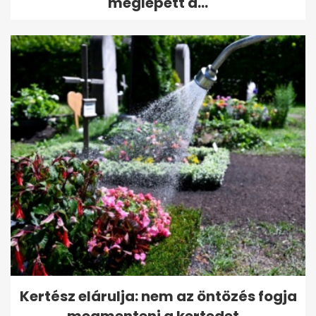
meglepett a...
Kertész elárulja: nem az öntözés fogja
megmenteni a kertedet...