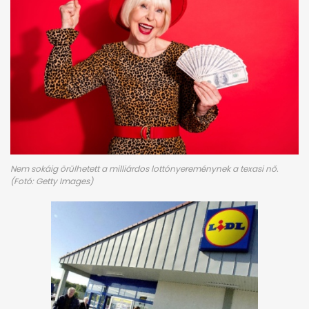
Nem sokáig örülhetett a milliárdos lottónyereménynek a texasi nő.
(Fotó: Getty Images)