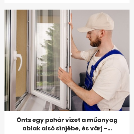
Önts egy pohár vizet a műanyag
ablak alsó sínjébe, és várj -...