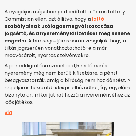
A nyugdíjas májusban pert indított a Texas Lottery
Commission ellen, azt állítva, hogy
a
lottó
szabályainak utólagos megváltoztatása
jogsértő, és a nyeremény kifizetését meg kellene
engedni
. A bírósági eljárás során vizsgálják, hogy a
tiltás jogszerűen vonatkoztatható-e a már
megvásárolt, nyertes szelvényekre.
A per eddigi állása szerint a 71,5 millió eurós
nyeremény még nem került kifizetésre, a pénzt
befagyasztották, amíg a bíróság nem hoz döntést. A
jogi eljárás hosszabb ideig is elhúzódhat, így egyelőre
bizonytalan, mikor juthat hozzá a nyereményéhez az
idős játékos.
via