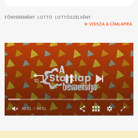
FŐNYEREMÉNY
LOTTÓ
LOTTÓSZELVÉNY
VISSZA A CÍMLAPRA
00:02
04:41
0
seconds
of
4
minutes,