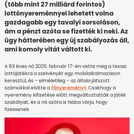
(több mint 27 milliárd forintos)
lottónyereménnyel lehetett volna
gazdagabb egy tavalyi sorsoláson,
ám a pénzt azóta se fizették ki neki. Az
ügy hátterében egy új szabályozás áll,
ami komoly vitát váltott ki.
A 83 éves nő 2025. február 17-én vette meg a texasi
lottójátékra a szelvényét egy mobilalkalmazáson
keresztül, és – elméletileg – az általa játszott
számokkal elvitte a
főnyereményt
. Csakhogy a
nyeremény kifizetése előtt megváltoztatták a játék
szabályait, és a nő azóta is hiába várja, hogy
fizessenek.