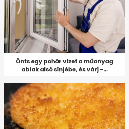
Önts egy pohár vizet a műanyag
ablak alsó sínjébe, és várj -...