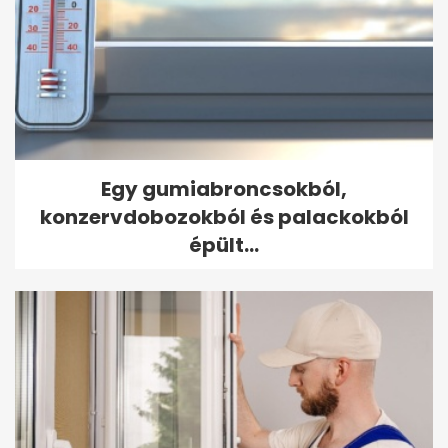
Egy gumiabroncsokból,
konzervdobozokból és palackokból
épült...