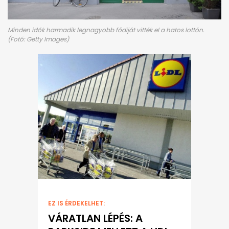
Minden idők harmadik legnagyobb fődíját vitték el a hatos lottón.
(Fotó: Getty Images)
EZ IS ÉRDEKELHET:
VÁRATLAN LÉPÉS: A