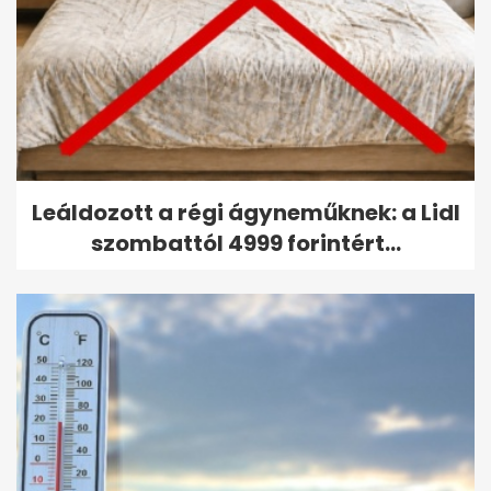
Leáldozott a régi ágyneműknek: a Lidl
szombattól 4999 forintért...