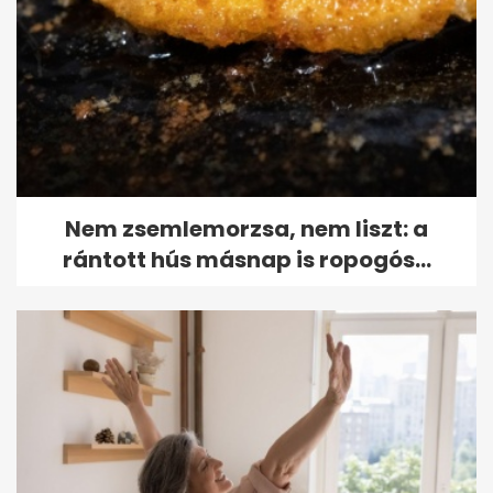
Nem zsemlemorzsa, nem liszt: a
rántott hús másnap is ropogós...