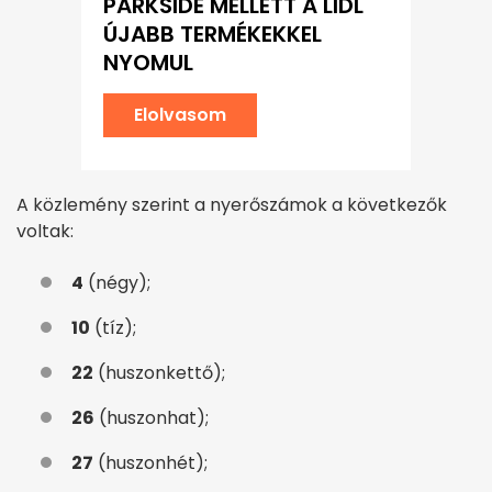
PARKSIDE MELLETT A LIDL
ÚJABB TERMÉKEKKEL
NYOMUL
Elolvasom
A közlemény szerint a nyerőszámok a következők
voltak:
4
(négy);
10
(tíz);
22
(huszonkettő);
26
(huszonhat);
27
(huszonhét);