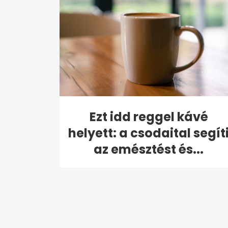
Ezt idd reggel kávé
helyett: a csodaital segít
az emésztést és...