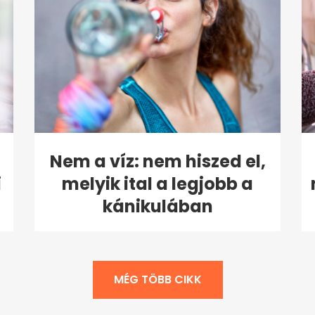
Nem a víz: nem hiszed el,
i
melyik ital a legjobb a
kánikulában
MÉG TÖBB CIKK