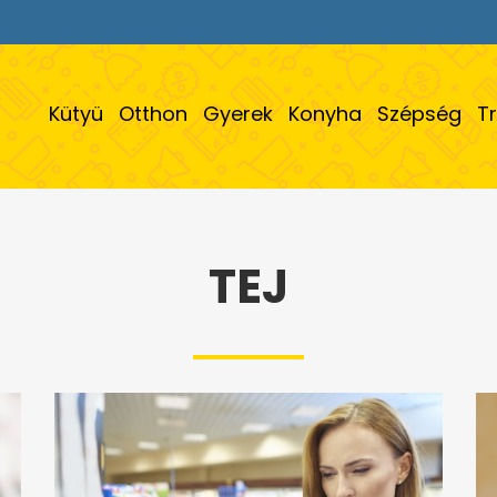
Kütyü
Otthon
Gyerek
Konyha
Szépség
T
TEJ