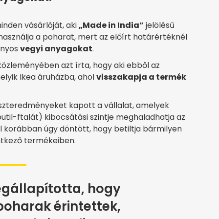
inden vásárlóját, aki
„Made in India”
jelölésű
használja a poharat, mert az előírt határértéknél
onyos
vegyi anyagokat
.
közleményében azt írta, hogy aki ebből az
elyik Ikea áruházba, ahol
visszakapja a termék
szteredményeket kapott a vállalat, amelyek
util-ftalát) kibocsátási szintje meghaladhatja az
l korábban úgy döntött, hogy betiltja bármilyen
ntkező termékeiben.
gállapította, hogy
oharak érintettek,