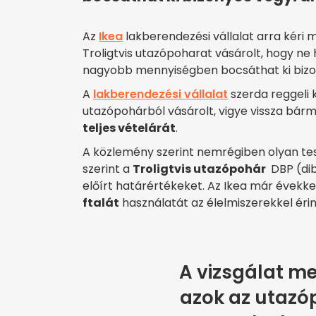
Az
Ikea
lakberendezési vállalat arra kéri m
Troligtvis utazópoharat vásárolt, hogy ne 
nagyobb mennyiségben bocsáthat ki biz
A
lakberendezési vállalat
szerda reggeli 
utazópohárból vásárolt, vigye vissza bárm
teljes vételárát
.
A közlemény szerint nemrégiben olyan te
szerint a
Troligtvis utazópohár
DBP (dib
előírt határértékeket. Az Ikea már évekke
ftalát
használatát az élelmiszerekkel éri
A vizsgálat me
azok az utazóp