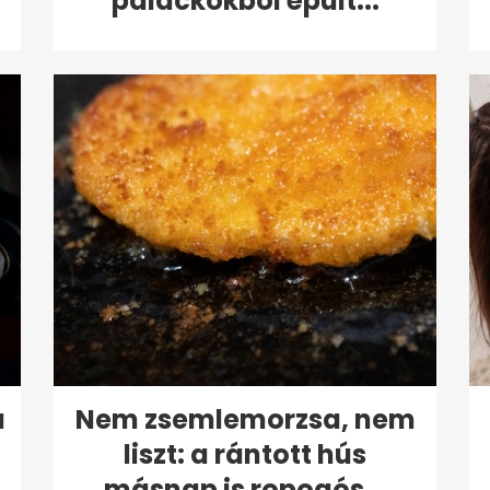
palackokból épült...
a
Nem zsemlemorzsa, nem
liszt: a rántott hús
másnap is ropogós...