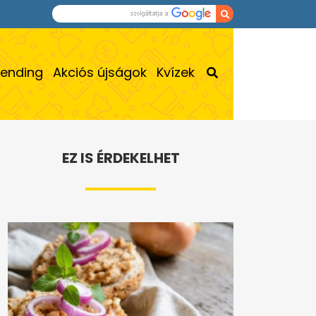
rending
Akciós újságok
Kvízek
EZ IS ÉRDEKELHET