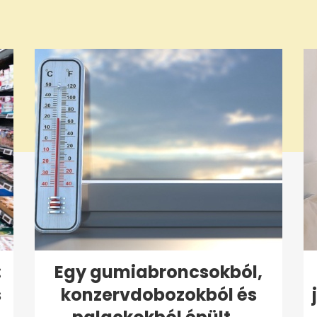
:
Egy gumiabroncsokból,
s
konzervdobozokból és