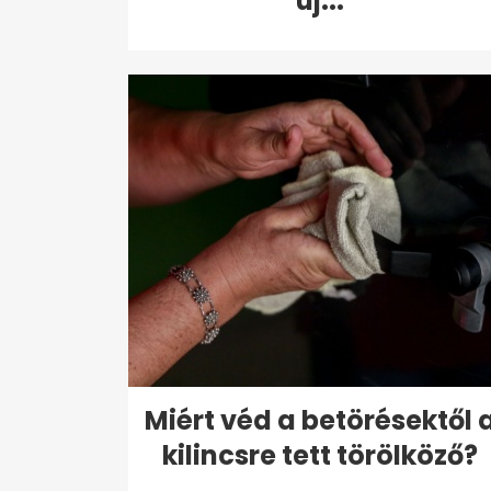
új...
Miért véd a betörésektől 
kilincsre tett törölköző?