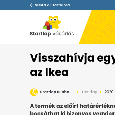
Vissza a Startlapra
Visszahívja eg
az Ikea
Startlap Bubba
Trending
2020. 
A termék az előírt határérté
bocsáthat ki bizonyos vegyi 