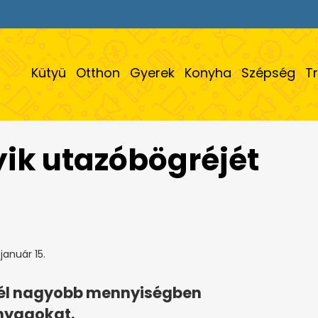
Kütyü
Otthon
Gyerek
Konyha
Szépség
T
yik utazóbögréjét
január 15.
knél nagyobb mennyiségben
anyagokat.