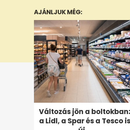
6
minutes,
AJÁNLJUK MÉG:
45
seconds
Volume
0%
Változás jön a boltokban
a Lidl, a Spar és a Tesco i