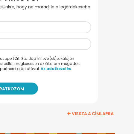
evelünkre, hogy ne maradj le a legérdekesebb
oport Zrt. Startlap hírlevel(ek)et küldjön
ési céllal megkeressen az általam megadott
partnerei ajánlatával.
Az adatkezelés
VISSZA A CÍMLAPRA