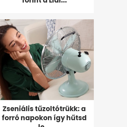
forint a Lidl...
Zseniális tűzoltótrükk: a
forró napokon így hűtsd
le...