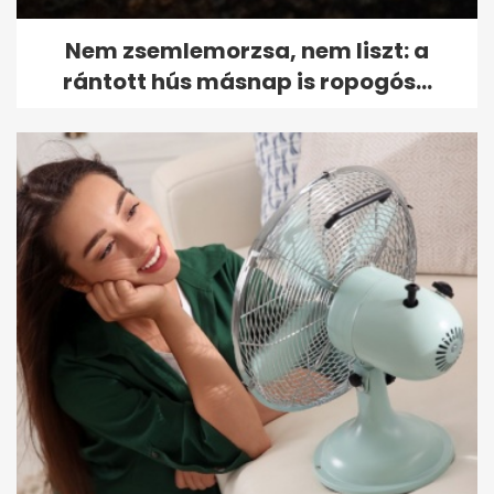
Nem zsemlemorzsa, nem liszt: a
rántott hús másnap is ropogós...