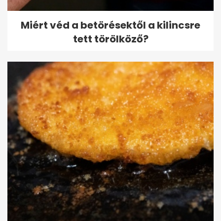
Miért véd a betörésektől a kilincsre
tett törölköző?