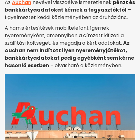
Az
Auchan
nevével visszaélve ismeretlenek
pénzt és
bankkártyaadatokat kérnek a fogyasztóktól
–
figyelmeztet keddi közleményében az áruházlánc.
A hamis értesítések mobiltelefont ígérnek
nyereményként, amennyiben a címzett kifizeti a
szállítási költséget, és megadja a kért adatokat.
Az
Auchan nem indított ilyen nyereményjátékot,
bankkártyadatokat pedig egyébként sem kérne
hasonló esetben
– olvasható a közleményben.