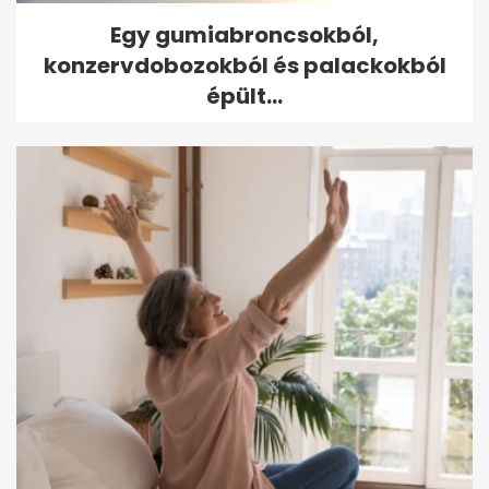
Egy gumiabroncsokból,
konzervdobozokból és palackokból
épült...