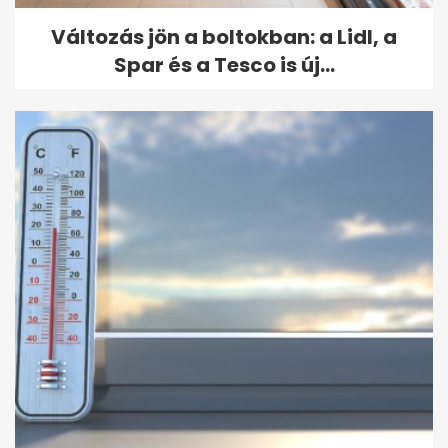
Változás jön a boltokban: a Lidl, a
Spar és a Tesco is új...