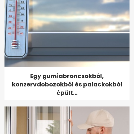
Egy gumiabroncsokból,
konzervdobozokból és palackokból
épült...