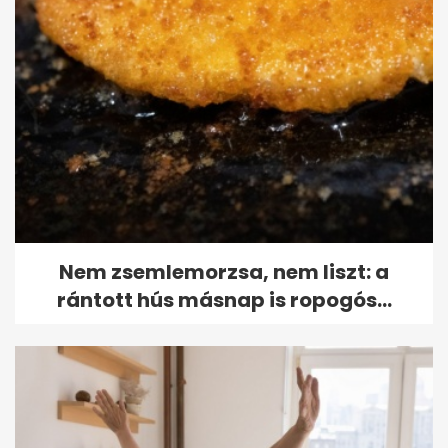
Nem zsemlemorzsa, nem liszt: a
rántott hús másnap is ropogós...