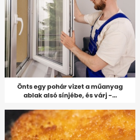
Önts egy pohár vizet a műanyag
ablak alsó sínjébe, és várj -...