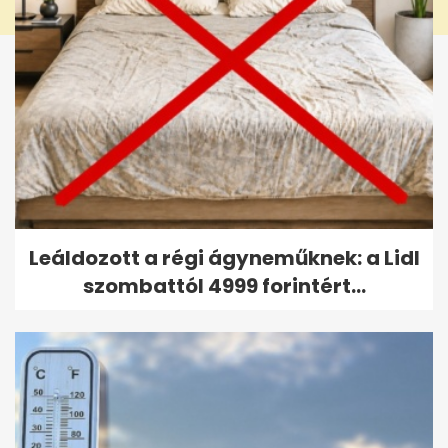
Leáldozott a régi ágyneműknek: a Lidl
szombattól 4999 forintért...