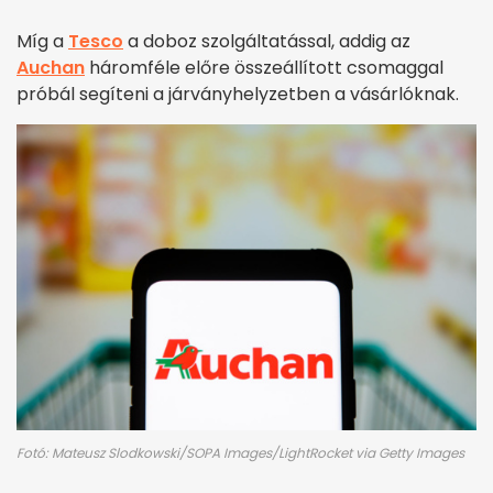
Míg a
Tesco
a doboz szolgáltatással, addig az
Auchan
háromféle előre összeállított csomaggal
próbál segíteni a járványhelyzetben a vásárlóknak.
Fotó: Mateusz Slodkowski/SOPA Images/LightRocket via Getty Images