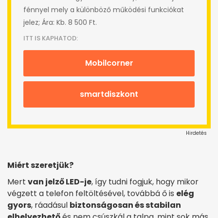
fénnyel mely a különböző működési funkciókat
jelez; Ára: Kb. 8 500 Ft.
ITT IS KAPHATOD:
Mobilcorner
smartdiszkont
Hirdetés
Miért szeretjük?
Mert
van jelző LED-je
, így tudni fogjuk, hogy mikor
végzett a telefon feltöltésével, továbbá ő is
elég
gyors
, ráadásul
biztonságosan és stabilan
elhelyezhető
és nem csúszkál a talpa, mint sok más