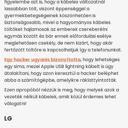
figyelembe azt is, hogy a kábeles változatnál
lassabban tölt, viszont éppenséggel a
gyermekbetegségeinek köszönhetően is
biztonságosabb, mivel a hagyományos kábeles
töltőket hajlamosak az emberek csereberélni
egymás között és bár ennek előfordulási esélye
meglehetősen csekély, de nem kizárt, hogy akár
fertőzött töltőre is kapcsolhatjuk így a telefonunkat.
Egy hacker ugyanis bizonyította
, hogy lehetséges
egy sima, mezei Apple USB lightning kábelt is úgy
átalakítani, hogy azon keresztül a hacker beléphet
abba a számítógépbe, amelyikre ráklattyintották.
Ezen apropóból nézzük is meg, hogy melyek azok a
vezeték nélküli kábelek, amik közül érdemes lehet
válogatni!
LG