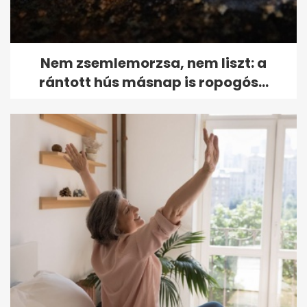
Nem zsemlemorzsa, nem liszt: a
rántott hús másnap is ropogós...