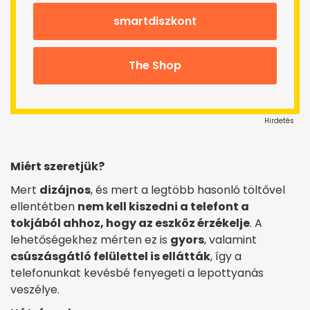
smartdiszkont
The Shop
Hirdetés
Miért szeretjük?
Mert
dizájnos
, és mert a legtöbb hasonló töltővel
ellentétben
nem kell kiszedni a telefont a
tokjából ahhoz, hogy az eszköz érzékelje
. A
lehetőségekhez mérten ez is
gyors
, valamint
csúszásgátló felülettel is ellátták
, így a
telefonunkat kevésbé fenyegeti a lepottyanás
veszélye.