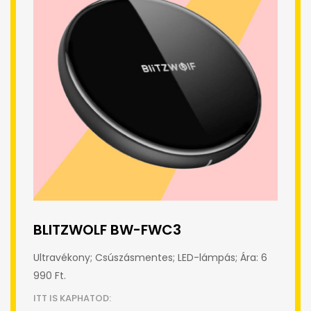
BLITZWOLF BW-FWC3
Ultravékony; Csúszásmentes; LED-lámpás; Ára: 6
990 Ft.
ITT IS KAPHATOD: