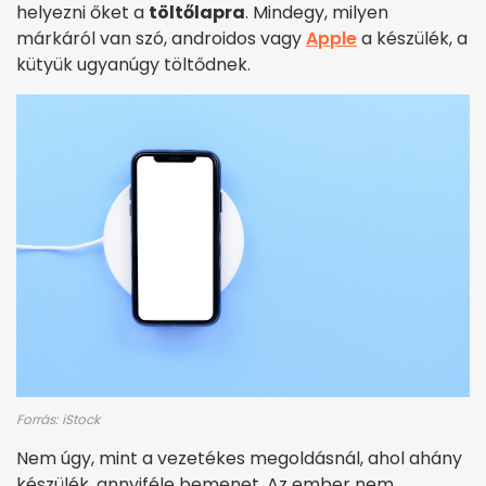
helyezni őket a
töltőlapra
. Mindegy, milyen
márkáról van szó, androidos vagy
Apple
a készülék, a
kütyük ugyanúgy töltődnek.
Forrás: iStock
Nem úgy, mint a vezetékes megoldásnál, ahol ahány
készülék, annyiféle bemenet. Az ember nem