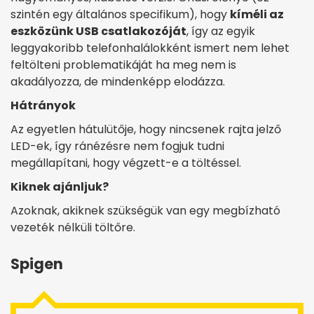
szintén egy általános specifikum), hogy
kíméli az
eszközünk USB csatlakozóját
, így az egyik
leggyakoribb telefonhalálokként ismert nem lehet
feltölteni problematikáját ha meg nem is
akadályozza, de mindenképp elodázza.
Hátrányok
Az egyetlen hátulütője, hogy nincsenek rajta jelző
LED-ek, így ránézésre nem fogjuk tudni
megállapítani, hogy végzett-e a töltéssel.
Kiknek ajánljuk?
Azoknak, akiknek szükségük van egy megbízható
vezeték nélküli töltőre.
Spigen