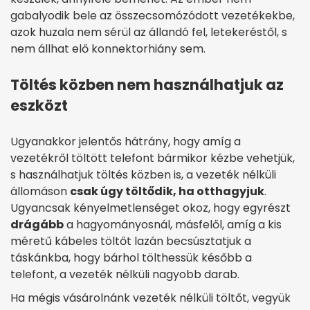
gabalyodik bele az összecsomózódott vezetékekbe,
azok huzala nem sérül az állandó fel, letekeréstől, s
nem állhat elő konnektorhiány sem.
Töltés közben nem használhatjuk az
eszközt
Ugyanakkor jelentős hátrány, hogy amíg a
vezetékről töltött telefont bármikor kézbe vehetjük,
s használhatjuk töltés közben is, a vezeték nélküli
állomáson
csak úgy töltődik, ha otthagyjuk
.
Ugyancsak kényelmetlenséget okoz, hogy egyrészt
drágább
a hagyományosnál, másfelől, amíg a kis
méretű kábeles töltőt lazán becsúsztatjuk a
táskánkba, hogy bárhol tölthessük később a
telefont, a vezeték nélküli nagyobb darab.
Ha mégis vásárolnánk vezeték nélküli töltőt, vegyük