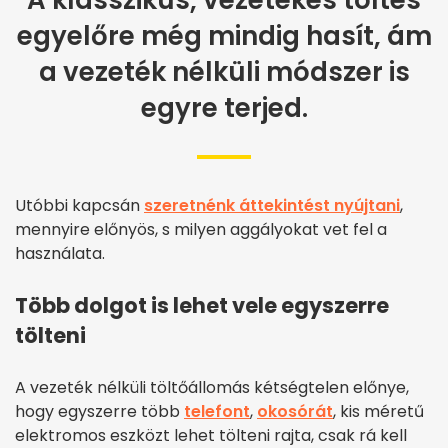
A klasszikus, vezetékes töltés
egyelőre még mindig hasít, ám
a vezeték nélküli módszer is
egyre terjed.
Utóbbi kapcsán
szeretnénk áttekintést nyújtani
,
mennyire előnyös, s milyen aggályokat vet fel a
használata.
Több dolgot is lehet vele egyszerre
tölteni
A vezeték nélküli töltőállomás kétségtelen előnye,
hogy egyszerre több
telefont
,
okosórát
, kis méretű
elektromos eszközt lehet tölteni rajta, csak rá kell