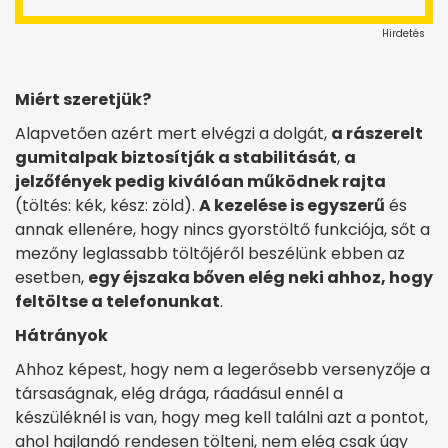
Hirdetés
Miért szeretjük?
Alapvetően azért mert elvégzi a dolgát,
a rászerelt
gumitalpak biztosítják a stabilitását
,
a
jelzőfények pedig kiválóan működnek rajta
(töltés: kék, kész: zöld).
A kezelése is egyszerű
és
annak ellenére, hogy nincs gyorstöltő funkciója, sőt a
mezőny leglassabb töltőjéről beszélünk ebben az
esetben,
egy éjszaka bőven elég neki ahhoz, hogy
feltöltse a telefonunkat
.
Hátrányok
Ahhoz képest, hogy nem a legerősebb versenyzője a
társaságnak, elég drága, ráadásul ennél a
készüléknél is van, hogy meg kell találni azt a pontot,
ahol hajlandó rendesen tölteni, nem elég csak úgy