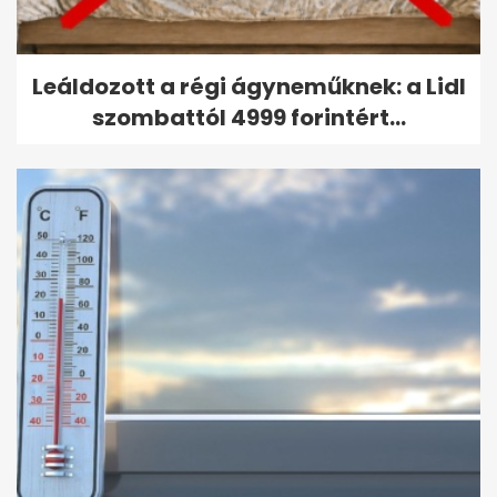
Leáldozott a régi ágyneműknek: a Lidl
szombattól 4999 forintért...