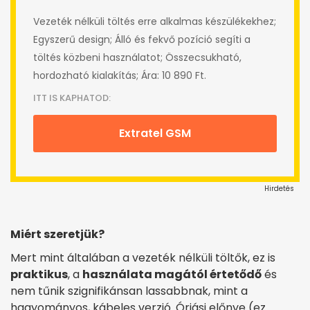
Vezeték nélküli töltés erre alkalmas készülékekhez;
Egyszerű design; Álló és fekvő pozíció segíti a
töltés közbeni használatot; Összecsukható,
hordozható kialakítás; Ára: 10 890 Ft.
ITT IS KAPHATOD:
Extratel GSM
Hirdetés
Miért szeretjük?
Mert mint általában a vezeték nélküli töltők, ez is
praktikus
, a
használata magától értetődő
és
nem tűnik szignifikánsan lassabbnak, mint a
hagyományos, kábeles verzió. Óriási előnye (ez