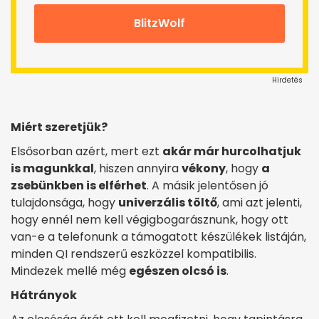
BlitzWolf
Hirdetés
Miért szeretjük?
Elsősorban azért, mert ezt
akár már hurcolhatjuk
is magunkkal
, hiszen annyira
vékony
, hogy
a
zsebünkben is elférhet
. A másik jelentősen jó
tulajdonsága, hogy
univerzális töltő
, ami azt jelenti,
hogy ennél nem kell végigbogarásznunk, hogy ott
van-e a telefonunk a támogatott készülékek listáján,
minden QI rendszerű eszközzel kompatibilis.
Mindezek mellé még
egészen olcsó is
.
Hátrányok