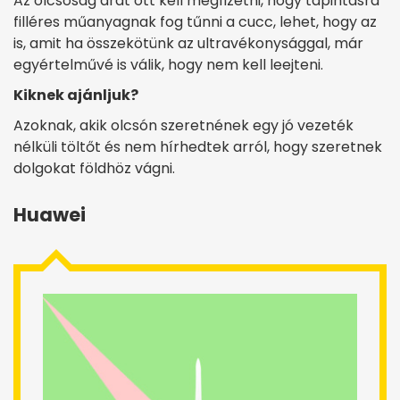
Az olcsóság árát ott kell megfizetni, hogy tapintásra
filléres műanyagnak fog tűnni a cucc, lehet, hogy az
is, amit ha összekötünk az ultravékonysággal, már
egyértelművé is válik, hogy nem kell leejteni.
Kiknek ajánljuk?
Azoknak, akik olcsón szeretnének egy jó vezeték
nélküli töltőt és nem hírhedtek arról, hogy szeretnek
dolgokat földhöz vágni.
Huawei