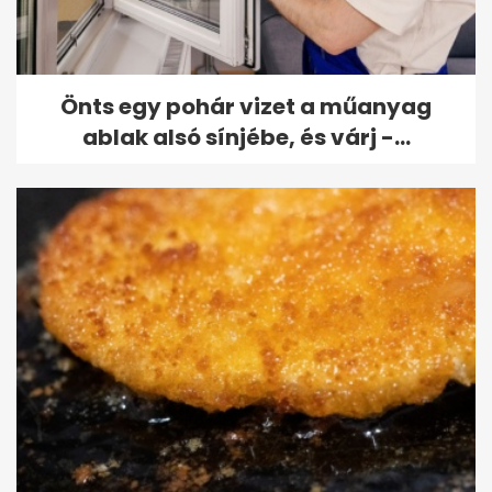
Önts egy pohár vizet a műanyag
ablak alsó sínjébe, és várj -...