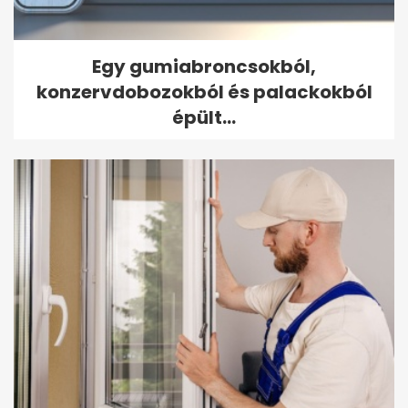
Egy gumiabroncsokból,
konzervdobozokból és palackokból
épült...