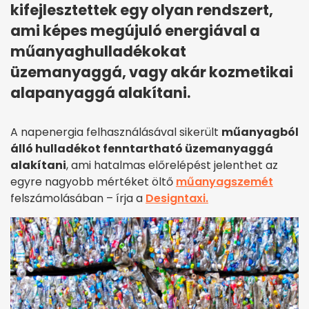
kifejlesztettek egy olyan rendszert,
ami képes megújuló energiával a
műanyaghulladékokat
üzemanyaggá, vagy akár kozmetikai
alapanyaggá alakítani.
A napenergia felhasználásával sikerült
műanyagból
álló hulladékot fenntartható üzemanyaggá
alakítani
, ami hatalmas előrelépést jelenthet az
egyre nagyobb mértéket öltő
műanyagszemét
felszámolásában – írja a
Designtaxi.