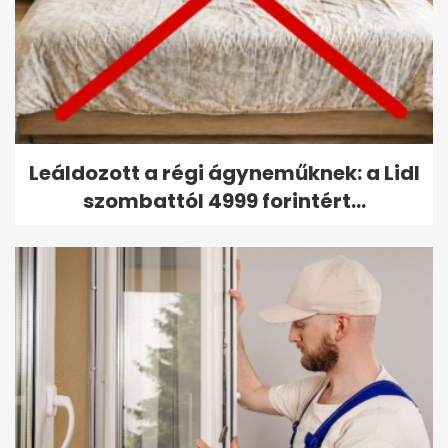
Leáldozott a régi ágyneműknek: a Lidl
szombattól 4999 forintért...