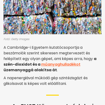
Fotó: Getty Images
A Cambridge-i Egyetem kutatócsoportja a
beszámolók szerint sikeresen megtervezett és
felépített egy olyan gépet, ami képes arra, hogy
a
szén-dioxidot és a
műanyaghulladékot
üzemanyaggá alakítsa át
.
A napenergiával működő gép szintézisgázt és
glikolsavat is képes volt előállítani.