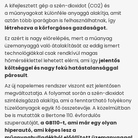
A kifejlesztett gép a szén-dioxidot (CO2) és
a műanyagokat különféle anyaggá alakítja, amit
aztán több iparágban is felhasználhatnak, így
létrehozva a körforgásos gazdaságot.
Ez azért is nagy előrelépés, mert a műanyag
üzemanyaggá való átalakítását az eddig ismert
technológiákkal csak rendkívül magas
hőmérséklettel lehetett elérni, ami így
jelentős
költséggel és nagy fokú hatástalansággal
párosult
.
Az új napelemes rendszer viszont ezt jelentősen
megváltoztatja. A folyamat során a szén-dioxidot
szintézisgázzá alakítja, ami a fenntartható folyékony
tüzelőanyagok egyik fő összetevője. A közelmúltban
be is mutatták a Bertone 110. évfordulós
szuperautóját,
a
GB110-t, ami már egy olyan
hiperautó, ami képes lesz a
műanyaghulladékból előállított üzemanyaggal