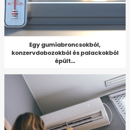
Egy gumiabroncsokból,
konzervdobozokból és palackokból
épült...