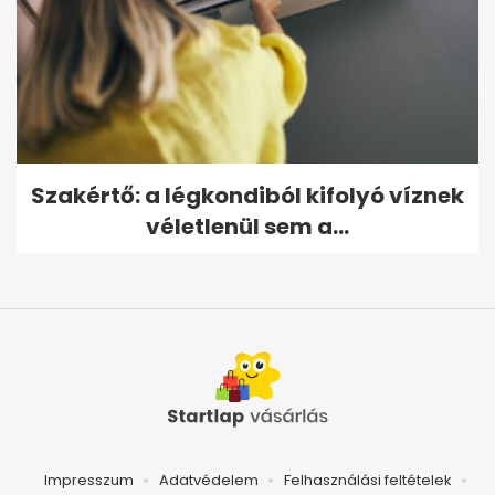
Szakértő: a légkondiból kifolyó víznek
véletlenül sem a...
Impresszum
Adatvédelem
Felhasználási feltételek