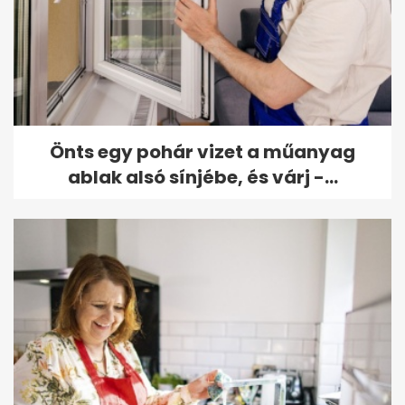
Önts egy pohár vizet a műanyag
ablak alsó sínjébe, és várj -...