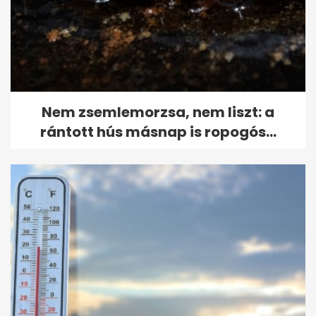
Nem zsemlemorzsa, nem liszt: a
rántott hús másnap is ropogós...