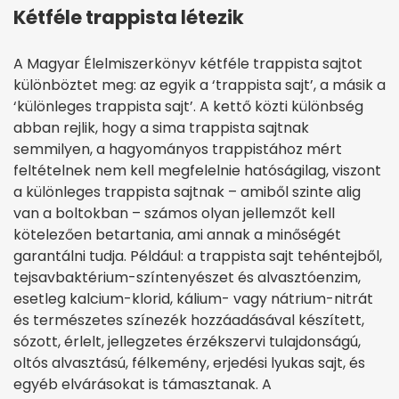
Kétféle trappista létezik
A Magyar Élelmiszerkönyv kétféle trappista sajtot
különböztet meg: az egyik a ‘trappista sajt’, a másik a
‘különleges trappista sajt’. A kettő közti különbség
abban rejlik, hogy a sima trappista sajtnak
semmilyen, a hagyományos trappistához mért
feltételnek nem kell megfelelnie hatóságilag, viszont
a különleges trappista sajtnak – amiből szinte alig
van a boltokban – számos olyan jellemzőt kell
kötelezően betartania, ami annak a minőségét
garantálni tudja. Például: a trappista sajt tehéntejből,
tejsavbaktérium-színtenyészet és alvasztóenzim,
esetleg kalcium-klorid, kálium- vagy nátrium-nitrát
és természetes színezék hozzáadásával készített,
sózott, érlelt, jellegzetes érzékszervi tulajdonságú,
oltós alvasztású, félkemény, erjedési lyukas sajt, és
egyéb elvárásokat is támasztanak. A