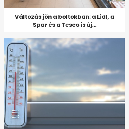
Változás jön a boltokban: a Lidl, a
Spar és a Tesco is új...