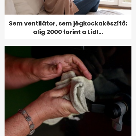
Sem ventilátor, sem jégkockakészítő:
alig 2000 forint a Lidl...