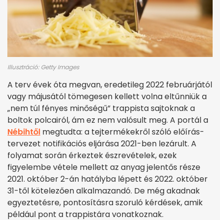
Illusztráció: Getty Images
A terv évek óta megvan, eredetileg 2022 februárjától
vagy májusától tömegesen kellett volna eltűnniük a
„nem túl fényes minőségű” trappista sajtoknak a
boltok polcairól, ám ez nem valósult meg. A portál a
Nébihtől
megtudta: a tejtermékekről szóló előírás-
tervezet notifikációs eljárása 2021-ben lezárult. A
folyamat során érkeztek észrevételek, ezek
figyelembe vétele mellett az anyag jelentős része
2021. október 2-án hatályba lépett és 2022. október
31-től kötelezően alkalmazandó. De még akadnak
egyeztetésre, pontosításra szoruló kérdések, amik
például pont a trappistára vonatkoznak.