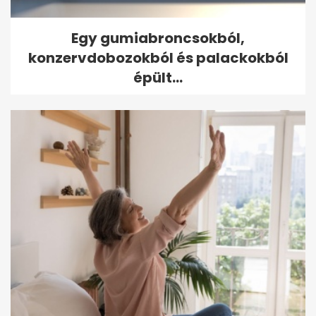
Egy gumiabroncsokból,
konzervdobozokból és palackokból
épült...