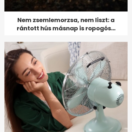
Nem zsemlemorzsa, nem liszt: a
rántott hús másnap is ropogós...