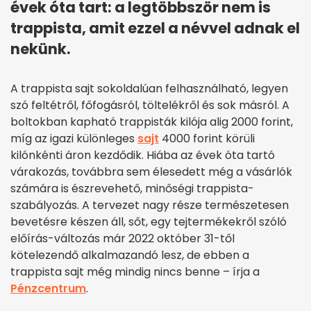
évek óta tart: a legtöbbször nem is
trappista, amit ezzel a névvel adnak el
nekünk.
A trappista sajt sokoldalúan felhasználható, legyen
szó feltétről, főfogásról, töltelékről és sok másról. A
boltokban kapható trappisták kilója alig 2000 forint,
míg az igazi különleges
sajt
4000 forint körüli
kilónkénti áron kezdődik. Hiába az évek óta tartó
várakozás, továbbra sem élesedett még a vásárlók
számára is észrevehető, minőségi trappista-
szabályozás. A tervezet nagy része természetesen
bevetésre készen áll, sőt, egy tejtermékekről szóló
előírás-változás már 2022 október 31-től
kötelezendő alkalmazandó lesz, de ebben a
trappista sajt még mindig nincs benne – írja a
Pénzcentrum
.