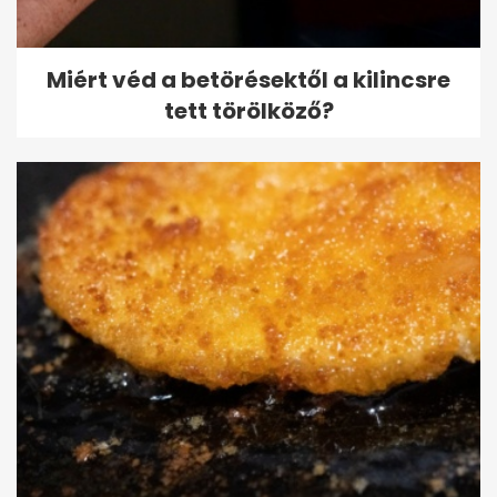
Miért véd a betörésektől a kilincsre
tett törölköző?