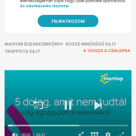
elérhetőségeimen saját vagy üzleti partnerei ajánlatával.
Az adatkezelés részletei
MAGYAR ÉLELMISZERKÖNYV
ROSSZ MINŐSÉGŰ SAJT
VISSZA A CÍMLAPRA
TRAPPISTA SAJT
00:02
00:47