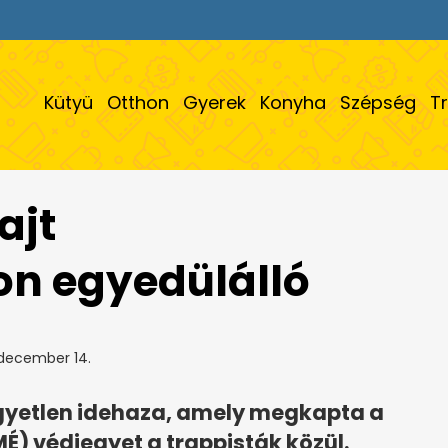
Kütyü
Otthon
Gyerek
Konyha
Szépség
T
ajt
n egyedülálló
 december 14.
 egyetlen idehaza, amely megkapta a
É) védjegyet a trappisták közül.