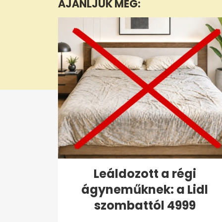
AJÁNLJUK MÉG:
10
seconds
Volume
0%
Leáldozott a régi
ágyneműknek: a Lidl
szombattól 4999
forintért...