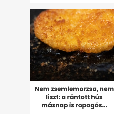
Nem zsemlemorzsa, nem
liszt: a rántott hús
másnap is ropogós...