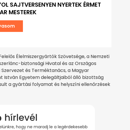
OL SAJTVERSENYEN NYERTEK ÉRMET
AR MESTEREK
lvasom
Felelős Élelmiszergyártók Szövetsége, a Nemzeti
zerlánc-biztonsági Hivatal és az Országos
i Szervezet és Terméktanács, a Magyar
t István Egyetem delegáltjaiból álló bizottság
sult a gyártási folyamat és helyszíni ellenőrzések
evelünkre, hogy ne maradj le a legérdekesebb