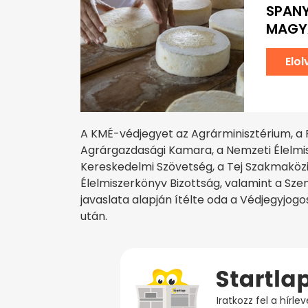
SPANY
MAGY
Elo
A KMÉ-védjegyet az Agrárminisztérium, a 
Agrárgazdasági Kamara, a Nemzeti Élelmis
Kereskedelmi Szövetség, a Tej Szakmaköz
Élelmiszerkönyv Bizottság, valamint a Szen
javaslata alapján ítélte oda a Védjegyjogo
után.
Iratkozz fel a hírl