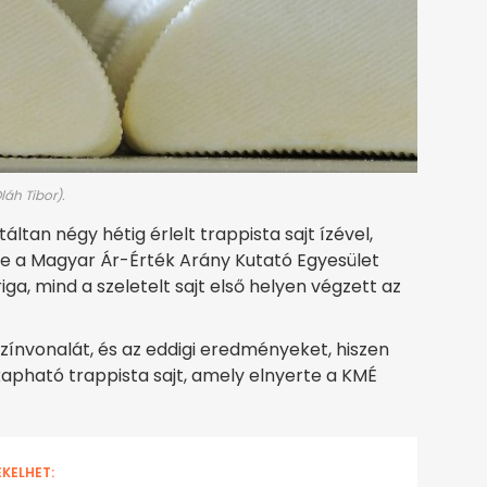
láh Tibor).
áltan négy hétig érlelt trappista sajt ízével,
e a Magyar Ár-Érték Arány Kutató Egyesület
riga, mind a szeletelt sajt első helyen végzett az
zínvonalát, és az eddigi eredményeket, hiszen
apható trappista sajt, amely elnyerte a KMÉ
EKELHET: