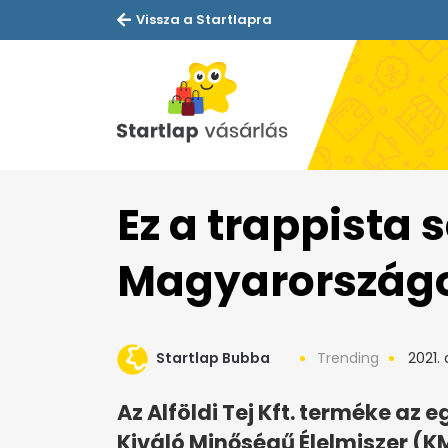
Vissza a Startlapra
Ez a trappista s
Magyarországo
Startlap Bubba
Trending
2021.
Az Alföldi Tej Kft. terméke az
Kiváló Minőségű Élelmiszer (KM