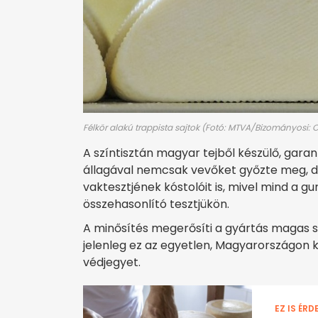
Félkör alakú trappista sajtok (Fotó: MTVA/Bizományosi: O
A színtisztán magyar tejből készülő, garant
állagával nemcsak vevőket győzte meg, d
vaktesztjének kóstolóit is, mivel mind a gu
összehasonlító tesztjükön.
A minősítés megerősíti a gyártás magas s
jelenleg ez az egyetlen, Magyarországon k
védjegyet.
EZ IS ÉRD