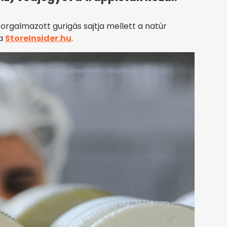
rgalmazott gurigás sajtja mellett a natúr
 a
StoreInsider.hu
.