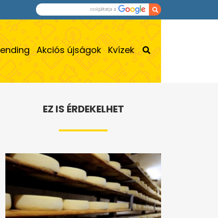
rending
Akciós újságok
Kvízek
EZ IS ÉRDEKELHET